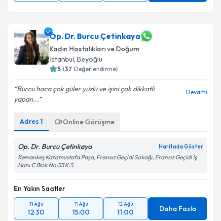
Op. Dr. Burcu Çetinkaya
Kadın Hastalıkları ve Doğum
İstanbul
, Beyoğlu
5
(
37
Değerlendirme)
Burcu hoca çok güler yüzlü ve işini çok dikkatli
Devamı
yapan...
Adres
1
Online Görüşme
Op. Dr. Burcu Çetinkaya
Haritada Göster
Kemankeş Karamustafa Paşa, Fransız Geçidi Sokağı, Fransız Geçidi İş
Hanı C Blok No:53 K:5
En Yakın Saatler
11 Ağu
11 Ağu
12 Ağu
Daha Fazla
12:30
15:00
11:00