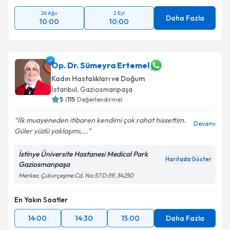
26 Ağu
2 Eyl
Daha Fazla
10:00
10:00
Op. Dr. Sümeyra Ertemel
Kadın Hastalıkları ve Doğum
İstanbul
, Gaziosmanpaşa
5
(
115
Değerlendirme)
İlk muayeneden itibaren kendimi çok rahat hissettim.
Devamı
Güler yüzlü yaklaşımı,...
İstinye Üniversite Hastanesi Medical Park
Haritada Göster
Gaziosmanpaşa
Merkez, Çukurçeşme Cd. No:57 D:59, 34250
En Yakın Saatler
14:00
14:30
15:00
Daha Fazla