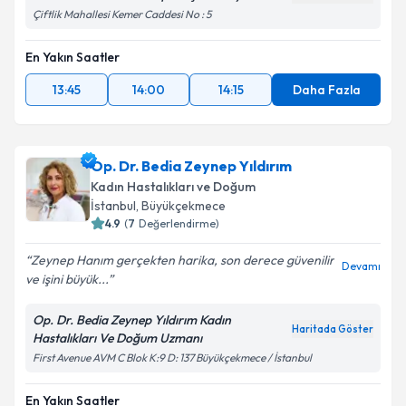
Çiftlik Mahallesi Kemer Caddesi No : 5
En Yakın Saatler
13:45
14:00
14:15
Daha Fazla
Op. Dr. Bedia Zeynep Yıldırım
Kadın Hastalıkları ve Doğum
İstanbul
, Büyükçekmece
4.9
(
7
Değerlendirme)
Zeynep Hanım gerçekten harika, son derece güvenilir
Devamı
ve işini büyük...
Op. Dr. Bedia Zeynep Yıldırım Kadın
Haritada Göster
Hastalıkları Ve Doğum Uzmanı
First Avenue AVM C Blok K:9 D: 137 Büyükçekmece / İstanbul
En Yakın Saatler