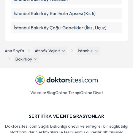
İstanbul Bakırköy Bartholin Apsesi (Kisti)
İstanbul Bakırköy Çoğul Gebelikler (İkiz, Üçüz)
Ana Sayfa
Atrofik Vajinit
İstanbul
Bakırköy
Videolar
Blog
Online Terapi
Online Diyet
SERTİFİKA VE ENTEGRASYONLAR
Doktorsitesi.com Sağlık Bakanlığı onaylı ve entegreli bir sağlık bilgi
platformudur. Sertifikaları ile tescillenmiş güvenilir altyapısıyla