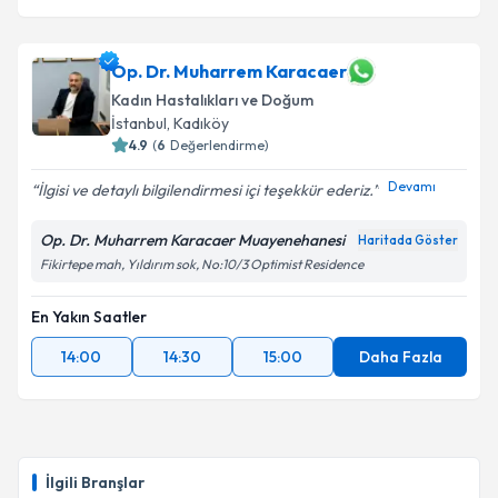
Op. Dr. Muharrem Karacaer
Kadın Hastalıkları ve Doğum
İstanbul
, Kadıköy
4.9
(
6
Değerlendirme)
Devamı
İlgisi ve detaylı bilgilendirmesi içi teşekkür ederiz.
Op. Dr. Muharrem Karacaer Muayenehanesi
Haritada Göster
Fikirtepe mah, Yıldırım sok, No:10/3 Optimist Residence
En Yakın Saatler
14:00
14:30
15:00
Daha Fazla
İlgili Branşlar