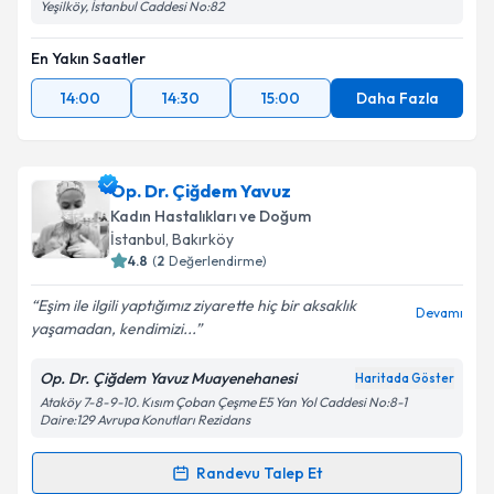
Yeşilköy, İstanbul Caddesi No:82
En Yakın Saatler
14:00
14:30
15:00
Daha Fazla
Op. Dr. Çiğdem Yavuz
Kadın Hastalıkları ve Doğum
İstanbul
, Bakırköy
4.8
(
2
Değerlendirme)
Eşim ile ilgili yaptığımız ziyarette hiç bir aksaklık
Devamı
yaşamadan, kendimizi...
Op. Dr. Çiğdem Yavuz Muayenehanesi
Haritada Göster
Ataköy 7-8-9-10. Kısım Çoban Çeşme E5 Yan Yol Caddesi No:8-1
Daire:129 Avrupa Konutları Rezidans
Randevu Talep Et
Randevu Takvimi Talebi