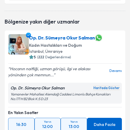
Op. Dr. Çiğdem Yavuz
için randevu takvimi talebi
Bölgenize yakın diğer uzmanlar
oluşturun. Size bu uzmandan randevu almanız için bir
takvim hazırlandığında e-posta ile bilgilendireceğiz.
Op. Dr. Sümeyra Okur Salman
E-posta Adresiniz
Kadın Hastalıkları ve Doğum
İstanbul
, Ümraniye
5
(
222
Değerlendirme)
Kişisel verilerimin işlenmesine ilişkin
Aydınlatma
Hocanın naifliği, uzman görüşü, ilgi ve alakası
Devamı
Metni
'ni okudum ve kişisel verilerimin belirtilen
yönünden çok memnun...
kapsamda işlenmesini kabul ediyorum.
Op. Dr. Sümeyra Okur Salman
Haritada Göster
Yamanevler Mahallesi Alemdağ Caddesi Limonlu Bahçe Konakları
Takvim Talebini Gönder
No:171 H B2 Blok K:5 D:23
En Yakın Saatler
Yarın
Yarın
16:30
Daha Fazla
12:00
13:00