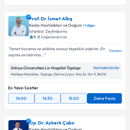
Prof. Dr. İsmet Alkış
Kadın Hastalıkları ve Doğum
+
1
diğer
İstanbul
, Zeytinburnu
5
(
5
Değerlendirme)
İsmet hocama ve ekibine sonsuz teşekkür ederim. En
Devamı
saçma sorularıma...
İstinye Üniversitesi Liv Hospital Topkapı
Haritada Göster
Maltepe Mahallesi, Topkapı, Edirne Çırpıcı Yolu Sk. No: 9, 34010
En Yakın Saatler
14:00
14:30
15:00
Daha Fazla
Op. Dr. Ayberk Çakır
Kadın Hastalıkları ve Doğum