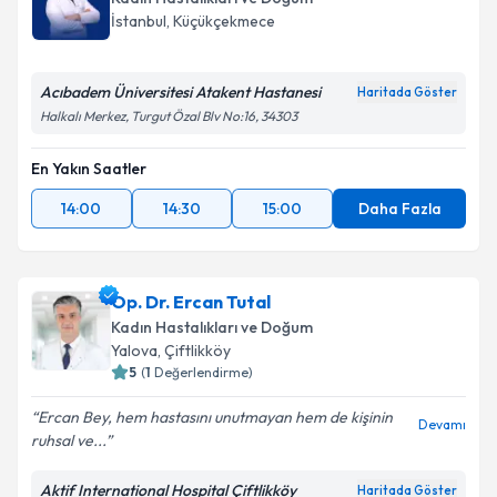
İstanbul
, Küçükçekmece
Acıbadem Üniversitesi Atakent Hastanesi
Haritada Göster
Halkalı Merkez, Turgut Özal Blv No:16, 34303
En Yakın Saatler
14:00
14:30
15:00
Daha Fazla
Op. Dr. Ercan Tutal
Kadın Hastalıkları ve Doğum
Yalova
, Çiftlikköy
5
(
1
Değerlendirme)
Ercan Bey, hem hastasını unutmayan hem de kişinin
Devamı
ruhsal ve...
Aktif International Hospital Çiftlikköy
Haritada Göster