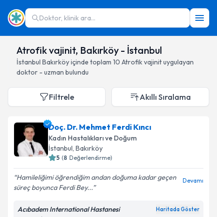
Doktor, klinik ara...
Atrofik vajinit, Bakırköy - İstanbul
İstanbul
Bakırköy
içinde toplam
10
Atrofik vajinit
uygulayan
doktor - uzman bulundu
Filtrele
Akıllı Sıralama
Doç. Dr. Mehmet Ferdi Kıncı
Kadın Hastalıkları ve Doğum
İstanbul
, Bakırköy
5
(
8
Değerlendirme)
Hamileliğimi öğrendiğim andan doğuma kadar geçen
Devamı
süreç boyunca Ferdi Bey...
Acıbadem International Hastanesi
Haritada Göster