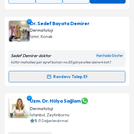
Dr. Sedef Bayata Demirer
Dermatoloji
İzmir
,
Konak
Sedef Demirer doktor
Haritada Göster
kültür mahallesi şair eşref bulvarı no:85 gönye sitesi daire:4 kat:1
Randevu Talep Et
Randevu Takvimi Talebi
Dr. Sedef Bayata Demirer
için randevu takvimi
Uzm. Dr. Hülya Sağlam
talebi oluşturun. Size bu uzmandan randevu almanız
Dermatoloji
için bir takvim hazırlandığında e-posta ile
İstanbul
,
Zeytinburnu
bilgilendireceğiz.
5
(
1
Değerlendirme)
E-posta Adresiniz