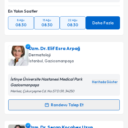
En Yakın Saatler
8 Ağu
15 Ağu
22 Ağu
Daha Fazla
08:30
08:30
08:30
Uzm. Dr. Elif Esra Arpağ
Dermatoloji
İstanbul
,
Gaziosmanpaşa
İstinye Üniversite Hastanesi Medical Park
Haritada Göster
Gaziosmanpaşa
Merkez, Çukurçeşme Cd. No:57 D:59, 34250
Randevu Talep Et
Randevu Takvimi Talebi
Uzm. Dr. Elif Esra Arpağ
için randevu takvimi talebi
Uzm. Dr. Serap Kocabey Uzun