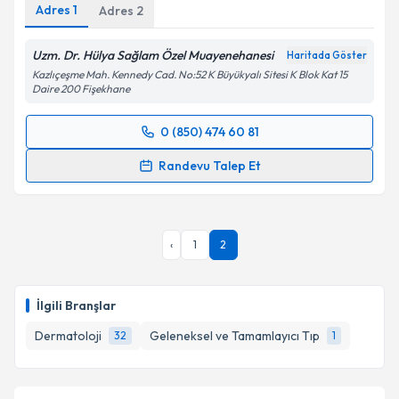
Adres
1
Adres
2
Uzm. Dr. Hülya Sağlam Özel Muayenehanesi
Haritada Göster
Kişisel verilerimin işlenmesine ilişkin
Aydınlatma
Kazlıçeşme Mah. Kennedy Cad. No:52 K Büyükyalı Sitesi K Blok Kat 15
Daire 200 Fişekhane
Metni
'ni okudum ve kişisel verilerimin belirtilen
kapsamda işlenmesini kabul ediyorum.
0 (850) 474 60 81
Randevu Takvimi Talebi
Takvim Talebini Gönder
Randevu Talep Et
Uzm. Dr. Hülya Sağlam
için randevu takvimi talebi
oluşturun. Size bu uzmandan randevu almanız için bir
takvim hazırlandığında e-posta ile bilgilendireceğiz.
‹
1
2
E-posta Adresiniz
İlgili Branşlar
Dermatoloji
Geleneksel ve Tamamlayıcı Tıp
32
1
Kişisel verilerimin işlenmesine ilişkin
Aydınlatma
Metni
'ni okudum ve kişisel verilerimin belirtilen
kapsamda işlenmesini kabul ediyorum.