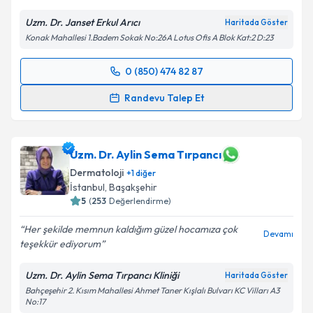
Uzm. Dr. Janset Erkul Arıcı
Haritada Göster
Konak Mahallesi 1.Badem Sokak No:26A Lotus Ofis A Blok Kat:2 D:23
0 (850) 474 82 87
Randevu Takvimi Talebi
Randevu Talep Et
Uzm. Dr. Janset Erkul Arıcı
için randevu takvimi
talebi oluşturun. Size bu uzmandan randevu almanız
için bir takvim hazırlandığında e-posta ile
Uzm. Dr. Aylin Sema Tırpancı
bilgilendireceğiz.
Dermatoloji
+
1
diğer
İstanbul
,
Başakşehir
E-posta Adresiniz
5
(
253
Değerlendirme)
Her şekilde memnun kaldığım güzel hocamıza çok
Devamı
teşekkür ediyorum
Kişisel verilerimin işlenmesine ilişkin
Aydınlatma
Uzm. Dr. Aylin Sema Tırpancı Kliniği
Haritada Göster
Metni
'ni okudum ve kişisel verilerimin belirtilen
Bahçeşehir 2. Kısım Mahallesi Ahmet Taner Kışlalı Bulvarı KC Vilları A3
kapsamda işlenmesini kabul ediyorum.
No:17