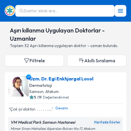
Doktor, klinik ara...
Aşırı kıllanma Uygulayan Doktorlar -
Uzmanlar
Toplam
32
Aşırı kıllanma
uygulayan doktor - uzman bulundu.
Filtrele
Akıllı Sıralama
Uzm. Dr. Egi Enkhjargal Losol
Dermatoloji
Samsun
,
Atakum
5
(
19
Değerlendirme)
Devamı
Çok iyi doktor. . . . . . ....
VM Medical Park Samsun Hastanesi
Haritada Göster
Mimar Sinan Mahallesi Alparslan Bulvarı No:17, Atakum