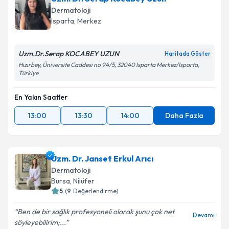
oluşturun. Size bu uzmandan randevu almanız için bir
Dermatoloji
takvim hazırlandığında e-posta ile bilgilendireceğiz.
Isparta
,
Merkez
E-posta Adresiniz
Uzm.Dr.Serap KOCABEY UZUN
Haritada Göster
Hızırbey, Üniversite Caddesi no 94/5, 32040 Isparta Merkez/Isparta,
Türkiye
Kişisel verilerimin işlenmesine ilişkin
Aydınlatma
En Yakın Saatler
Metni
'ni okudum ve kişisel verilerimin belirtilen
kapsamda işlenmesini kabul ediyorum.
13:00
13:30
14:00
Daha Fazla
Takvim Talebini Gönder
Uzm. Dr. Janset Erkul Arıcı
Dermatoloji
Bursa
,
Nilüfer
5
(
9
Değerlendirme)
Ben de bir sağlık profesyoneli olarak şunu çok net
Devamı
söyleyebilirim;...