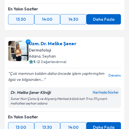
Takvim Talebini Gönder
En Yakın Saatler
13:30
14:00
14:30
Daha Fazla
Uzm. Dr. Melike Şener
Dermatoloji
Adana
,
Seyhan
5
(
2
Değerlendirme)
Çok memnun kaldım daha öncede işlem yaptırmıştım
Devamı
ilgisi ve bilgisinden...
Dr. Melike Şener Kliniği
Haritada Göster
Sunar Nuri Çomu İş ve Alışveriş Merkezi b blok kat: 11 no:111 çınarlı
mahallesi seyhan adana
En Yakın Saatler
13:00
13:30
14:00
Daha Fazla