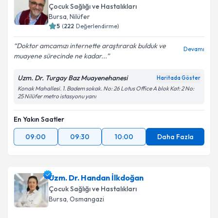
Çocuk Sağlığı ve Hastalıkları
Bursa
, Nilüfer
5
(
222
Değerlendirme)
Doktor amcamızı internette araştırarak bulduk ve
Devamı
muayene sürecinde ne kadar...
Uzm. Dr. Turgay Baz Muayenehanesi
Haritada Göster
Konak Mahallesi. 1. Badem sokak. No: 26 Lotus Office A blok Kat: 2 No:
25 Nilüfer metro istasyonu yanı
En Yakın Saatler
09:00
09:30
10:00
Daha Fazla
Uzm. Dr. Handan İlkdoğan
Çocuk Sağlığı ve Hastalıkları
Bursa
, Osmangazi