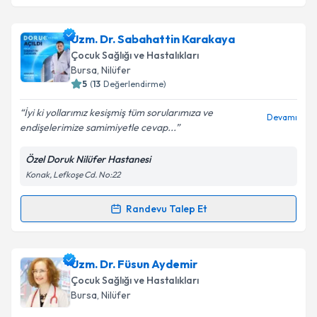
kapsamda işlenmesini kabul ediyorum.
Uzm. Dr. Cengiz Yenigül
için randevu takvimi talebi
Uzm. Dr. Sabahattin Karakaya
oluşturun. Size bu uzmandan randevu almanız için bir
Takvim Talebini Gönder
Çocuk Sağlığı ve Hastalıkları
takvim hazırlandığında e-posta ile bilgilendireceğiz.
Bursa
, Nilüfer
5
(
13
Değerlendirme)
E-posta Adresiniz
İyi ki yollarımız kesişmiş tüm sorularımıza ve
Devamı
endişelerimize samimiyetle cevap...
Özel Doruk Nilüfer Hastanesi
Kişisel verilerimin işlenmesine ilişkin
Aydınlatma
Konak, Lefkoşe Cd. No:22
Metni
'ni okudum ve kişisel verilerimin belirtilen
kapsamda işlenmesini kabul ediyorum.
Randevu Talep Et
Randevu Takvimi Talebi
Takvim Talebini Gönder
Uzm. Dr. Sabahattin Karakaya
için randevu takvimi
Uzm. Dr. Füsun Aydemir
talebi oluşturun. Size bu uzmandan randevu almanız
Çocuk Sağlığı ve Hastalıkları
için bir takvim hazırlandığında e-posta ile
Bursa
, Nilüfer
bilgilendireceğiz.