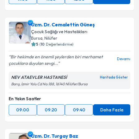
Uzm. Dr. Cemalettin Güneş
Çocuk Sağlığı ve Hastalıkları
Bursa
, Nilüfer
5
(
10
Değerlendirme)
Bir hekimde en önemli şeylerden biri merhamet
Devamı
çocuklara duyulan sevgi...
NEV ATAEVLER HASTANESİ
Haritada Göster
Barış, İzmir Yolu Cd No:188, 16140 Ni̇lüfer/Bursa
En Yakın Saatler
09:00
09:20
09:40
Daha Fazla
Uzm. Dr. Turgay Baz