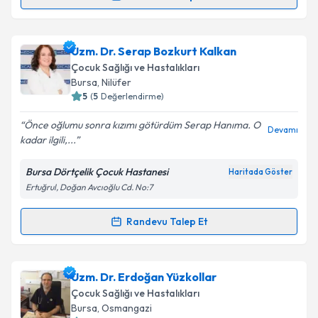
Randevu Takvimi Talebi
Takvim Talebini Gönder
Uzm. Dr. Aydın Tunç
için randevu takvimi talebi
Uzm. Dr. Serap Bozkurt Kalkan
oluşturun. Size bu uzmandan randevu almanız için bir
Çocuk Sağlığı ve Hastalıkları
takvim hazırlandığında e-posta ile bilgilendireceğiz.
Bursa
, Nilüfer
5
(
5
Değerlendirme)
E-posta Adresiniz
Önce oğlumu sonra kızımı götürdüm Serap Hanıma. O
Devamı
kadar ilgili,...
Bursa Dörtçelik Çocuk Hastanesi
Haritada Göster
Kişisel verilerimin işlenmesine ilişkin
Aydınlatma
Ertuğrul, Doğan Avcıoğlu Cd. No:7
Metni
'ni okudum ve kişisel verilerimin belirtilen
kapsamda işlenmesini kabul ediyorum.
Randevu Talep Et
Randevu Takvimi Talebi
Takvim Talebini Gönder
Uzm. Dr. Serap Bozkurt Kalkan
için randevu
Uzm. Dr. Erdoğan Yüzkollar
takvimi talebi oluşturun. Size bu uzmandan randevu
Çocuk Sağlığı ve Hastalıkları
almanız için bir takvim hazırlandığında e-posta ile
Bursa
, Osmangazi