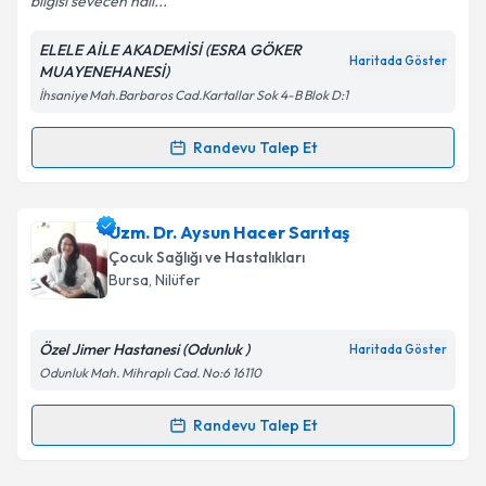
bilgisi sevecen hali...
ELELE AİLE AKADEMİSİ (ESRA GÖKER
Kişisel verilerimin işlenmesine ilişkin
Aydınlatma
Haritada Göster
MUAYENEHANESİ)
Metni
'ni okudum ve kişisel verilerimin belirtilen
İhsaniye Mah.Barbaros Cad.Kartallar Sok 4-B Blok D:1
kapsamda işlenmesini kabul ediyorum.
Randevu Talep Et
Randevu Takvimi Talebi
Takvim Talebini Gönder
Uzm. Dr. Esra Göker
için randevu takvimi talebi
Uzm. Dr. Aysun Hacer Sarıtaş
oluşturun. Size bu uzmandan randevu almanız için bir
Çocuk Sağlığı ve Hastalıkları
takvim hazırlandığında e-posta ile bilgilendireceğiz.
Bursa
, Nilüfer
E-posta Adresiniz
Özel Jimer Hastanesi (Odunluk )
Haritada Göster
Odunluk Mah. Mihraplı Cad. No:6 16110
Kişisel verilerimin işlenmesine ilişkin
Aydınlatma
Randevu Talep Et
Randevu Takvimi Talebi
Metni
'ni okudum ve kişisel verilerimin belirtilen
kapsamda işlenmesini kabul ediyorum.