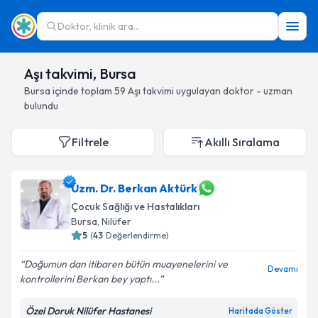
Doktor, klinik ara...
Aşı takvimi, Bursa
Bursa
içinde toplam
59
Aşı takvimi
uygulayan doktor - uzman
bulundu
Filtrele
Akıllı Sıralama
Uzm. Dr. Berkan Aktürk
Çocuk Sağlığı ve Hastalıkları
Bursa
, Nilüfer
5
(
43
Değerlendirme)
Doğumun dan itibaren bütün muayenelerini ve
Devamı
kontrollerini Berkan bey yaptı...
Özel Doruk Nilüfer Hastanesi
Haritada Göster