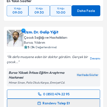
En Yakın Saatler
10 Ağu
10 Ağu
10 Ağu
Daha Fazla
09:00
09:30
10:00
Uzm. Dr. Galip Yiğit
Çocuk Sağlığı ve Hastalıkları
Bursa
, Yıldırım
5
(
34
Değerlendirme)
İlk defa muayene eden bir doktor gördüm. Gerçek bir
Devamı
çocuk...
Bursa Yüksek İhtisas Eğitim Araştırma
Haritada Göster
Hastanesi
Mimar Sinan, Polis Okulu Karşısı, Emniyet Cd.
0 (850) 474 22 95
Randevu Takvimi Talebi
Randevu Talep Et