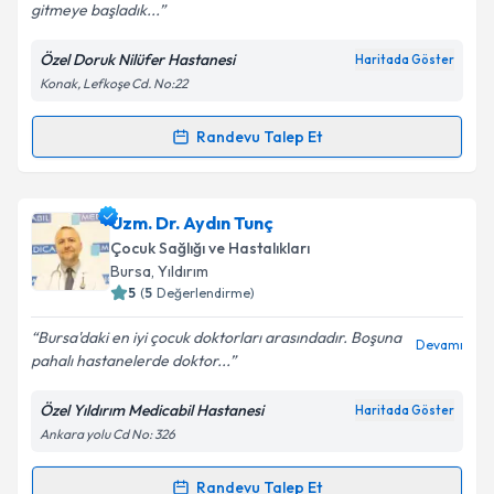
gitmeye başladık...
Kişisel verilerimin işlenmesine ilişkin
Aydınlatma
Metni
'ni okudum ve kişisel verilerimin belirtilen
Özel Doruk Nilüfer Hastanesi
Haritada Göster
kapsamda işlenmesini kabul ediyorum.
Konak, Lefkoşe Cd. No:22
Takvim Talebini Gönder
Randevu Talep Et
Randevu Takvimi Talebi
Uzm. Dr. Burak Danacıoğlu
için randevu takvimi
Uzm. Dr. Aydın Tunç
talebi oluşturun. Size bu uzmandan randevu almanız
Çocuk Sağlığı ve Hastalıkları
için bir takvim hazırlandığında e-posta ile
Bursa
, Yıldırım
bilgilendireceğiz.
5
(
5
Değerlendirme)
E-posta Adresiniz
Bursa'daki en iyi çocuk doktorları arasındadır. Boşuna
Devamı
pahalı hastanelerde doktor...
Özel Yıldırım Medicabil Hastanesi
Haritada Göster
Ankara yolu Cd No: 326
Kişisel verilerimin işlenmesine ilişkin
Aydınlatma
Metni
'ni okudum ve kişisel verilerimin belirtilen
kapsamda işlenmesini kabul ediyorum.
Randevu Talep Et