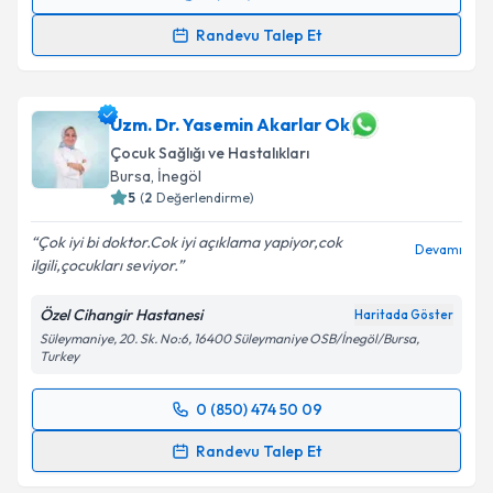
Randevu Takvimi Talebi
Randevu Talep Et
Uzm. Dr. Mehmet Soner Sarmaşık
için randevu
takvimi talebi oluşturun. Size bu uzmandan randevu
almanız için bir takvim hazırlandığında e-posta ile
Uzm. Dr. Yasemin Akarlar Ok
bilgilendireceğiz.
Çocuk Sağlığı ve Hastalıkları
Bursa
, İnegöl
E-posta Adresiniz
5
(
2
Değerlendirme)
Çok iyi bi doktor.Cok iyi açıklama yapiyor,cok
Devamı
ilgili,çocukları seviyor.
Kişisel verilerimin işlenmesine ilişkin
Aydınlatma
Özel Cihangir Hastanesi
Haritada Göster
Metni
'ni okudum ve kişisel verilerimin belirtilen
Süleymaniye, 20. Sk. No:6, 16400 Süleymaniye OSB/İnegöl/Bursa,
kapsamda işlenmesini kabul ediyorum.
Turkey
Takvim Talebini Gönder
0 (850) 474 50 09
Randevu Takvimi Talebi
Randevu Talep Et