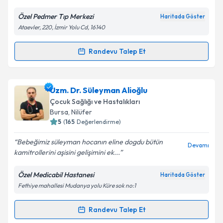
E-posta Adresiniz
Özel Pedmer Tıp Merkezi
Haritada Göster
Ataevler, 220, İzmir Yolu Cd, 16140
Randevu Talep Et
Randevu Takvimi Talebi
Kişisel verilerimin işlenmesine ilişkin
Aydınlatma
Metni
'ni okudum ve kişisel verilerimin belirtilen
kapsamda işlenmesini kabul ediyorum.
Uzm. Dr. Füsun Aydemir
için randevu takvimi talebi
Uzm. Dr. Süleyman Alioğlu
oluşturun. Size bu uzmandan randevu almanız için bir
Çocuk Sağlığı ve Hastalıkları
takvim hazırlandığında e-posta ile bilgilendireceğiz.
Takvim Talebini Gönder
Bursa
, Nilüfer
5
(
165
Değerlendirme)
E-posta Adresiniz
Bebeğimiz süleyman hocanın eline dogdu bütün
Devamı
kamitrollerini aşisini gelişimini ek...
Özel Medicabil Hastanesi
Haritada Göster
Kişisel verilerimin işlenmesine ilişkin
Aydınlatma
Fethiye mahallesi Mudanya yolu Küre sok no:1
Metni
'ni okudum ve kişisel verilerimin belirtilen
kapsamda işlenmesini kabul ediyorum.
Randevu Talep Et
Randevu Takvimi Talebi