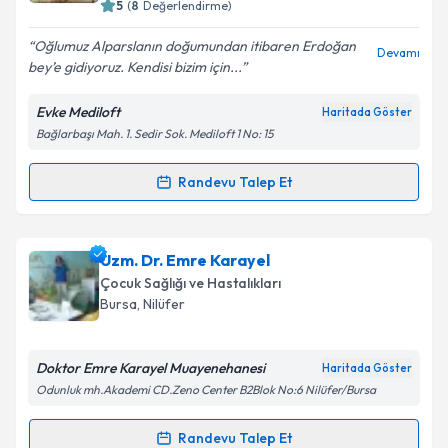
bilgilendireceğiz.
5
(
8
Değerlendirme)
E-posta Adresiniz
Oğlumuz Alparslanın doğumundan itibaren Erdoğan
Devamı
bey’e gidiyoruz. Kendisi bizim için...
Evke Mediloft
Haritada Göster
Bağlarbaşı Mah. 1. Sedir Sok. Mediloft 1 No: 15
Kişisel verilerimin işlenmesine ilişkin
Aydınlatma
Metni
'ni okudum ve kişisel verilerimin belirtilen
kapsamda işlenmesini kabul ediyorum.
Randevu Talep Et
Randevu Takvimi Talebi
Takvim Talebini Gönder
Uzm. Dr. Erdoğan Yüzkollar
için randevu takvimi
Uzm. Dr. Emre Karayel
talebi oluşturun. Size bu uzmandan randevu almanız
Çocuk Sağlığı ve Hastalıkları
için bir takvim hazırlandığında e-posta ile
Bursa
, Nilüfer
bilgilendireceğiz.
E-posta Adresiniz
Doktor Emre Karayel Muayenehanesi
Haritada Göster
Odunluk mh.Akademi CD.Zeno Center B2Blok No:6 Nilüfer/Bursa
Randevu Talep Et