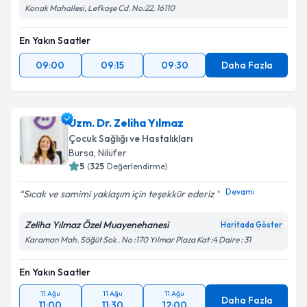
Konak Mahallesi, Lefkoşe Cd. No:22, 16110
En Yakın Saatler
09:00
09:15
09:30
Daha Fazla
Uzm. Dr. Zeliha Yılmaz
Çocuk Sağlığı ve Hastalıkları
Bursa
, Nilüfer
5
(
325
Değerlendirme)
Devamı
Sıcak ve samimi yaklaşım için teşekkür ederiz
Zeliha Yılmaz Özel Muayenehanesi
Haritada Göster
Karaman Mah. Söğüt Sok . No :170 Yılmar Plaza Kat :4 Daire : 31
En Yakın Saatler
11 Ağu
11 Ağu
11 Ağu
Daha Fazla
11:00
11:30
12:00