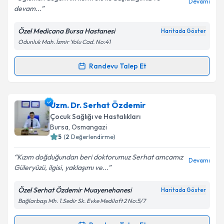
Devamı
devam...
Özel Medicana Bursa Hastanesi
Haritada Göster
Kişisel verilerimin işlenmesine ilişkin
Aydınlatma
Odunluk Mah. İzmir Yolu Cad. No:41
Metni
'ni okudum ve kişisel verilerimin belirtilen
kapsamda işlenmesini kabul ediyorum.
Randevu Talep Et
Randevu Takvimi Talebi
Takvim Talebini Gönder
Uzm. Dr. Bünyamin Teymuroğlu
için randevu
Uzm. Dr. Serhat Özdemir
takvimi talebi oluşturun. Size bu uzmandan randevu
Çocuk Sağlığı ve Hastalıkları
almanız için bir takvim hazırlandığında e-posta ile
Bursa
, Osmangazi
bilgilendireceğiz.
5
(
2
Değerlendirme)
E-posta Adresiniz
Kızım doğduğundan beri doktorumuz Serhat amcamız
Devamı
Güleryüzü, ilgisi, yaklaşımı ve...
Özel Serhat Özdemir Muayenehanesi
Haritada Göster
Bağlarbaşı Mh. 1.Sedir Sk. Evke Mediloft 2 No:5/7
Kişisel verilerimin işlenmesine ilişkin
Aydınlatma
Metni
'ni okudum ve kişisel verilerimin belirtilen
kapsamda işlenmesini kabul ediyorum.