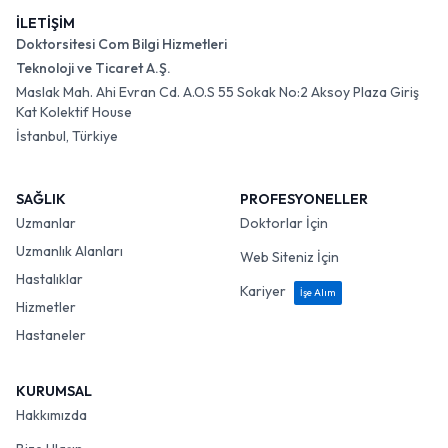
İLETİŞİM
Doktorsitesi Com Bilgi Hizmetleri
Teknoloji ve Ticaret A.Ş.
Maslak Mah. Ahi Evran Cd. A.O.S 55 Sokak No:2 Aksoy Plaza Giriş
Kat Kolektif House
İstanbul, Türkiye
SAĞLIK
PROFESYONELLER
Uzmanlar
Doktorlar İçin
Uzmanlık Alanları
Web Siteniz İçin
Hastalıklar
Kariyer
İşe Alım
Hizmetler
Hastaneler
KURUMSAL
Hakkımızda