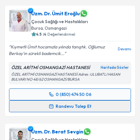
Uzm. Dr. Yasemin Akarlar Ok
için randevu takvimi
talebi oluşturun. Size bu uzmandan randevu almanız
için bir takvim hazırlandığında e-posta ile
Uzm. Dr. Ümit Eroğlu
bilgilendireceğiz.
Çocuk Sağlığı ve Hastalıkları
Bursa
, Osmangazi
E-posta Adresiniz
4.5
(
4
Değerlendirme)
Kıymetli Ümit hocamızla yılında tanıştık. Oğlumuz
Devamı
Berkay’ın sürekli bademcik...
Kişisel verilerimin işlenmesine ilişkin
Aydınlatma
ÖZEL ARİTMİ OSMANGAZİ HASTANESİ
Haritada Göster
Metni
'ni okudum ve kişisel verilerimin belirtilen
ÖZEL ARİTMİ OSMANGAZİ HASTANESİ Adres : ULUBATLI HASAN
kapsamda işlenmesini kabul ediyorum.
BULVARI NO 48/62 OSMANGAZİ/BURSA
Takvim Talebini Gönder
0 (850) 474 50 06
Randevu Takvimi Talebi
Randevu Talep Et
Uzm. Dr. Ümit Eroğlu
için randevu takvimi talebi
oluşturun. Size bu uzmandan randevu almanız için bir
takvim hazırlandığında e-posta ile bilgilendireceğiz.
Uzm. Dr. Berat Sevgin
Çocuk Sağlığı ve Hastalıkları