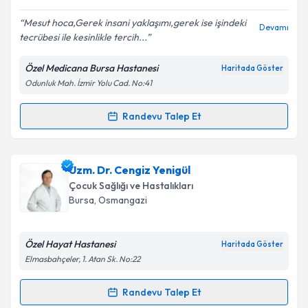
E-posta Adresiniz
Mesut hoca,Gerek insani yaklaşımı,gerek ise işindeki
Devamı
tecrübesi ile kesinlikle tercih...
Özel Medicana Bursa Hastanesi
Haritada Göster
Odunluk Mah. İzmir Yolu Cad. No:41
Kişisel verilerimin işlenmesine ilişkin
Aydınlatma
Metni
'ni okudum ve kişisel verilerimin belirtilen
kapsamda işlenmesini kabul ediyorum.
Randevu Talep Et
Randevu Takvimi Talebi
Takvim Talebini Gönder
Uzm. Dr. Mesut Arslan
için randevu takvimi talebi
Uzm. Dr. Cengiz Yenigül
oluşturun. Size bu uzmandan randevu almanız için bir
Çocuk Sağlığı ve Hastalıkları
takvim hazırlandığında e-posta ile bilgilendireceğiz.
Bursa
, Osmangazi
E-posta Adresiniz
Özel Hayat Hastanesi
Haritada Göster
Elmasbahçeler, 1. Atan Sk. No:22
Kişisel verilerimin işlenmesine ilişkin
Aydınlatma
Randevu Talep Et
Randevu Takvimi Talebi
Metni
'ni okudum ve kişisel verilerimin belirtilen