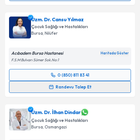
Uzm. Dr. Galip Yiğit
için randevu takvimi talebi
oluşturun. Size bu uzmandan randevu almanız için bir
Uzm. Dr. Cansu Yılmaz
takvim hazırlandığında e-posta ile bilgilendireceğiz.
Çocuk Sağlığı ve Hastalıkları
E-posta Adresiniz
Bursa
, Nilüfer
Acıbadem Bursa Hastanesi
Haritada Göster
F.S.M Bulvarı Sümer Sok.No:1
Kişisel verilerimin işlenmesine ilişkin
Aydınlatma
Metni
'ni okudum ve kişisel verilerimin belirtilen
0 (850) 811 83 41
kapsamda işlenmesini kabul ediyorum.
Randevu Takvimi Talebi
Randevu Talep Et
Takvim Talebini Gönder
Uzm. Dr. Cansu Yılmaz
için randevu takvimi talebi
oluşturun. Size bu uzmandan randevu almanız için bir
takvim hazırlandığında e-posta ile bilgilendireceğiz.
Uzm. Dr. İlhan Dindar
Çocuk Sağlığı ve Hastalıkları
E-posta Adresiniz
Bursa
, Osmangazi