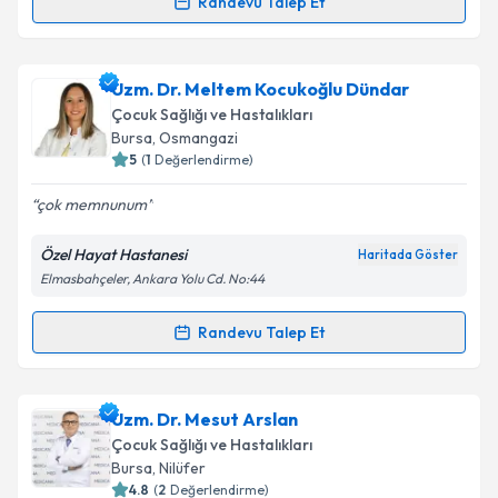
Randevu Talep Et
Randevu Takvimi Talebi
Takvim Talebini Gönder
Uzm. Dr. Serhat Özdemir
için randevu takvimi
Uzm. Dr. Meltem Kocukoğlu Dündar
talebi oluşturun. Size bu uzmandan randevu almanız
Çocuk Sağlığı ve Hastalıkları
için bir takvim hazırlandığında e-posta ile
Bursa
, Osmangazi
bilgilendireceğiz.
5
(
1
Değerlendirme)
E-posta Adresiniz
çok memnunum
Özel Hayat Hastanesi
Haritada Göster
Elmasbahçeler, Ankara Yolu Cd. No:44
Kişisel verilerimin işlenmesine ilişkin
Aydınlatma
Metni
'ni okudum ve kişisel verilerimin belirtilen
Randevu Talep Et
Randevu Takvimi Talebi
kapsamda işlenmesini kabul ediyorum.
Uzm. Dr. Meltem Kocukoğlu Dündar
için randevu
Uzm. Dr. Mesut Arslan
Takvim Talebini Gönder
takvimi talebi oluşturun. Size bu uzmandan randevu
Çocuk Sağlığı ve Hastalıkları
almanız için bir takvim hazırlandığında e-posta ile
Bursa
, Nilüfer
bilgilendireceğiz.
4.8
(
2
Değerlendirme)