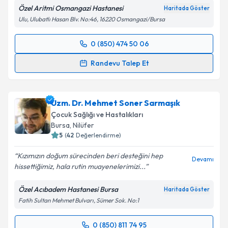
Özel Aritmi Osmangazi Hastanesi
Haritada Göster
Ulu, Ulubatlı Hasan Blv. No:46, 16220 Osmangazi/Bursa
Kişisel verilerimin işlenmesine ilişkin
Aydınlatma
Metni
'ni okudum ve kişisel verilerimin belirtilen
0 (850) 474 50 06
kapsamda işlenmesini kabul ediyorum.
Randevu Takvimi Talebi
Randevu Talep Et
Takvim Talebini Gönder
Uzm. Dr. İlhan Dindar
için randevu takvimi talebi
oluşturun. Size bu uzmandan randevu almanız için bir
Uzm. Dr. Mehmet Soner Sarmaşık
takvim hazırlandığında e-posta ile bilgilendireceğiz.
Çocuk Sağlığı ve Hastalıkları
E-posta Adresiniz
Bursa
, Nilüfer
5
(
42
Değerlendirme)
Kızımızın doğum sürecinden beri desteğini hep
Devamı
hissettiğimiz, hala rutin muayenelerimizi...
Kişisel verilerimin işlenmesine ilişkin
Aydınlatma
Metni
'ni okudum ve kişisel verilerimin belirtilen
Özel Acıbadem Hastanesi Bursa
Haritada Göster
kapsamda işlenmesini kabul ediyorum.
Fatih Sultan Mehmet Bulvarı, Sümer Sok. No:1
Takvim Talebini Gönder
0 (850) 811 74 95