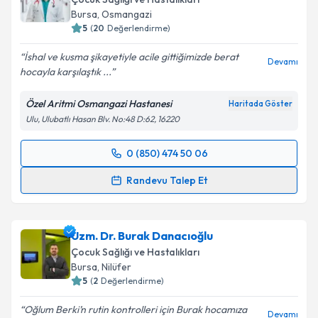
E-posta Adresiniz
Bursa
, Osmangazi
5
(
20
Değerlendirme)
İshal ve kusma şikayetiyle acile gittiğimizde berat
Devamı
hocayla karşılaştık ...
Kişisel verilerimin işlenmesine ilişkin
Aydınlatma
Metni
'ni okudum ve kişisel verilerimin belirtilen
Özel Aritmi Osmangazi Hastanesi
Haritada Göster
kapsamda işlenmesini kabul ediyorum.
Ulu, Ulubatlı Hasan Blv. No:48 D:62, 16220
Takvim Talebini Gönder
0 (850) 474 50 06
Randevu Takvimi Talebi
Randevu Talep Et
Uzm. Dr. Berat Sevgin
için randevu takvimi talebi
oluşturun. Size bu uzmandan randevu almanız için bir
Uzm. Dr. Burak Danacıoğlu
takvim hazırlandığında e-posta ile bilgilendireceğiz.
Çocuk Sağlığı ve Hastalıkları
E-posta Adresiniz
Bursa
, Nilüfer
5
(
2
Değerlendirme)
Oğlum Berki’n rutin kontrolleri için Burak hocamıza
Devamı