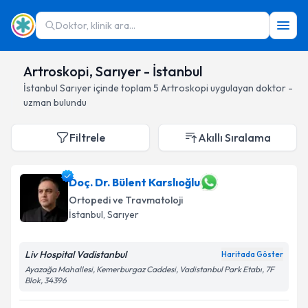
Doktor, klinik ara...
Artroskopi, Sarıyer - İstanbul
İstanbul
Sarıyer
içinde toplam
5
Artroskopi
uygulayan doktor -
uzman bulundu
Filtrele
Akıllı Sıralama
Doç. Dr. Bülent Karslıoğlu
Ortopedi ve Travmatoloji
İstanbul
, Sarıyer
Liv Hospital Vadistanbul
Haritada Göster
Ayazağa Mahallesi, Kemerburgaz Caddesi, Vadistanbul Park Etabı, 7F
Blok, 34396