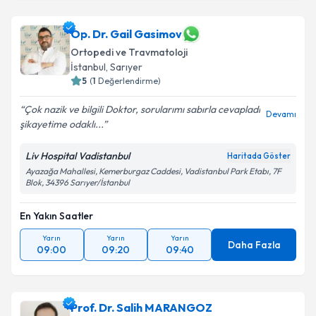
Prof. Dr. Vahit Emre Özden
için randevu takvimi
talebi oluşturun. Size bu uzmandan randevu almanız
için bir takvim hazırlandığında e-posta ile
Op. Dr. Gail Gasimov
bilgilendireceğiz.
Ortopedi ve Travmatoloji
İstanbul
, Sarıyer
E-posta Adresiniz
5
(
1
Değerlendirme)
Çok nazik ve bilgili Doktor, sorularımı sabırla cevapladı
Devamı
şikayetime odaklı...
Kişisel verilerimin işlenmesine ilişkin
Aydınlatma
Liv Hospital Vadistanbul
Haritada Göster
Metni
'ni okudum ve kişisel verilerimin belirtilen
Ayazağa Mahallesi, Kemerburgaz Caddesi, Vadistanbul Park Etabı, 7F
kapsamda işlenmesini kabul ediyorum.
Blok, 34396 Sarıyer/İstanbul
Takvim Talebini Gönder
En Yakın Saatler
Yarın
Yarın
Yarın
Daha Fazla
09:00
09:20
09:40
Prof. Dr. Salih MARANGOZ