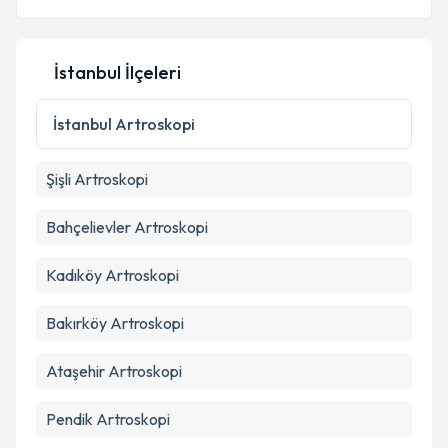
Kişisel verilerimin işlenmesine ilişkin
Aydınlatma
İstanbul İlçeleri
Metni
'ni okudum ve kişisel verilerimin belirtilen
kapsamda işlenmesini kabul ediyorum.
İstanbul
Artroskopi
Takvim Talebini Gönder
Şişli
Artroskopi
Bahçelievler
Artroskopi
Kadıköy
Artroskopi
Bakırköy
Artroskopi
Ataşehir
Artroskopi
Pendik
Artroskopi