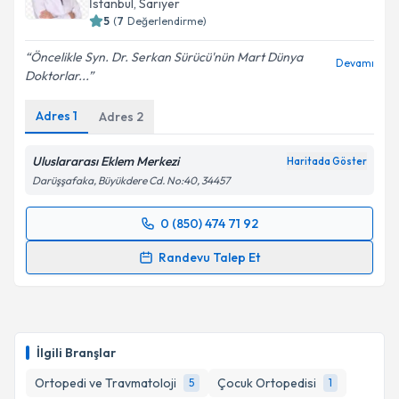
İstanbul
, Sarıyer
5
(
7
Değerlendirme)
Öncelikle Syn. Dr. Serkan Sürücü'nün Mart Dünya
Devamı
Doktorlar...
Adres
1
Adres
2
Uluslararası Eklem Merkezi
Haritada Göster
Darüşşafaka, Büyükdere Cd. No:40, 34457
0 (850) 474 71 92
Randevu Takvimi Talebi
Randevu Talep Et
Doç. Dr. Serkan Sürücü
için randevu takvimi talebi
oluşturun. Size bu uzmandan randevu almanız için bir
takvim hazırlandığında e-posta ile bilgilendireceğiz.
İlgili Branşlar
E-posta Adresiniz
Ortopedi ve Travmatoloji
Çocuk Ortopedisi
5
1