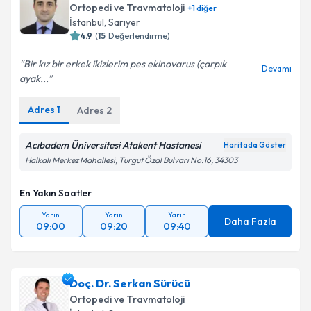
Ortopedi ve Travmatoloji
+
1
diğer
İstanbul
, Sarıyer
4.9
(
15
Değerlendirme)
Bir kız bir erkek ikizlerim pes ekinovarus (çarpık
Devamı
ayak...
Adres
1
Adres
2
Acıbadem Üniversitesi Atakent Hastanesi
Haritada Göster
Halkalı Merkez Mahallesi, Turgut Özal Bulvarı No:16, 34303
En Yakın Saatler
Yarın
Yarın
Yarın
Daha Fazla
09:00
09:20
09:40
Doç. Dr. Serkan Sürücü
Ortopedi ve Travmatoloji