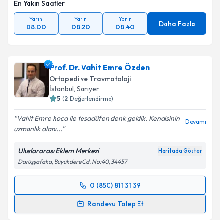
En Yakın Saatler
Yarın
Yarın
Yarın
Daha Fazla
08:00
08:20
08:40
Prof. Dr. Vahit Emre Özden
Ortopedi ve Travmatoloji
İstanbul
, Sarıyer
5
(
2
Değerlendirme)
Vahit Emre hoca ile tesadüfen denk geldik. Kendisinin
Devamı
uzmanlık alanı...
Uluslararası Eklem Merkezi
Haritada Göster
Darüşşafaka, Büyükdere Cd. No:40, 34457
0 (850) 811 31 39
Randevu Takvimi Talebi
Randevu Talep Et