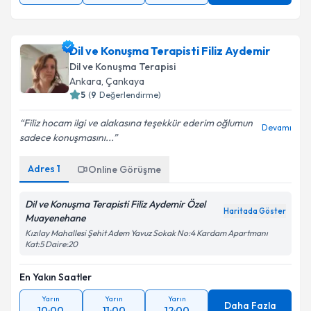
Dil ve Konuşma Terapisti Filiz Aydemir
Dil ve Konuşma Terapisi
Ankara
, Çankaya
5
(
9
Değerlendirme)
Filiz hocam ilgi ve alakasına teşekkür ederim oğlumun
Devamı
sadece konuşmasını...
Adres
1
Online Görüşme
Dil ve Konuşma Terapisti Filiz Aydemir Özel
Haritada Göster
Muayenehane
Kızılay Mahallesi Şehit Adem Yavuz Sokak No:4 Kardam Apartmanı
Kat:5 Daire:20
En Yakın Saatler
Yarın
Yarın
Yarın
Daha Fazla
10:00
11:00
12:00