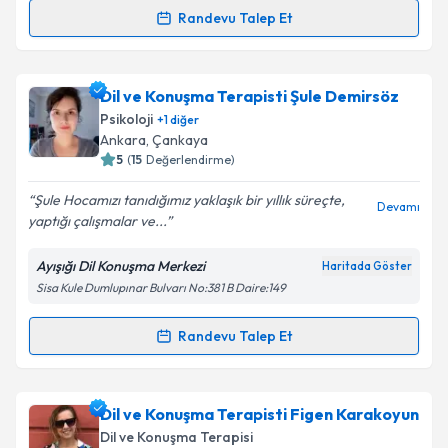
Randevu Talep Et
Randevu Takvimi Talebi
Dil ve Konuşma Terapisti Elif Özer
için randevu
Dil ve Konuşma Terapisti Şule Demirsöz
takvimi talebi oluşturun. Size bu uzmandan randevu
Psikoloji
+
1
diğer
almanız için bir takvim hazırlandığında e-posta ile
Ankara
, Çankaya
bilgilendireceğiz.
5
(
15
Değerlendirme)
E-posta Adresiniz
Şule Hocamızı tanıdığımız yaklaşık bir yıllık süreçte,
Devamı
yaptığı çalışmalar ve...
Ayışığı Dil Konuşma Merkezi
Haritada Göster
Sisa Kule Dumlupınar Bulvarı No:381 B Daire:149
Kişisel verilerimin işlenmesine ilişkin
Aydınlatma
Metni
'ni okudum ve kişisel verilerimin belirtilen
kapsamda işlenmesini kabul ediyorum.
Randevu Talep Et
Randevu Takvimi Talebi
Takvim Talebini Gönder
Dil ve Konuşma Terapisti Şule Demirsöz
için
Dil ve Konuşma Terapisti Figen Karakoyun
randevu takvimi talebi oluşturun. Size bu uzmandan
Dil ve Konuşma Terapisi