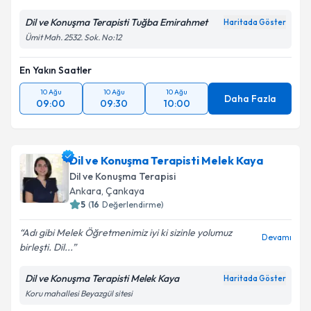
Dil ve Konuşma Terapisti Tuğba Emirahmet
Haritada Göster
Ümit Mah. 2532. Sok. No:12
En Yakın Saatler
10 Ağu
10 Ağu
10 Ağu
Daha Fazla
09:00
09:30
10:00
Dil ve Konuşma Terapisti Melek Kaya
Dil ve Konuşma Terapisi
Ankara
, Çankaya
5
(
16
Değerlendirme)
Adı gibi Melek Öğretmenimiz iyi ki sizinle yolumuz
Devamı
birleşti. Dil...
Dil ve Konuşma Terapisti Melek Kaya
Haritada Göster
Koru mahallesi Beyazgül sitesi