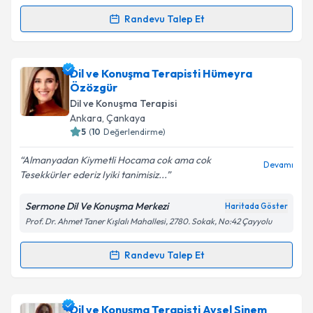
Randevu Talep Et
Kişisel verilerimin işlenmesine ilişkin
Aydınlatma
Randevu Takvimi Talebi
Metni
'ni okudum ve kişisel verilerimin belirtilen
kapsamda işlenmesini kabul ediyorum.
Dil ve Konuşma Terapisti Kader Serin Kınay
için
Dil ve Konuşma Terapisti Hümeyra
randevu takvimi talebi oluşturun. Size bu uzmandan
Özözgür
Takvim Talebini Gönder
randevu almanız için bir takvim hazırlandığında e-
Dil ve Konuşma Terapisi
posta ile bilgilendireceğiz.
Ankara
, Çankaya
5
(
10
Değerlendirme)
E-posta Adresiniz
Almanyadan Kiymetli Hocama cok ama cok
Devamı
Tesekkürler ederiz Iyiki tanimisiz...
Sermone Dil Ve Konuşma Merkezi
Haritada Göster
Kişisel verilerimin işlenmesine ilişkin
Aydınlatma
Prof. Dr. Ahmet Taner Kışlalı Mahallesi, 2780. Sokak, No:42 Çayyolu
Metni
'ni okudum ve kişisel verilerimin belirtilen
kapsamda işlenmesini kabul ediyorum.
Randevu Talep Et
Randevu Takvimi Talebi
Takvim Talebini Gönder
Dil ve Konuşma Terapisti Hümeyra Özözgür
için
Dil ve Konuşma Terapisti Aysel Sinem