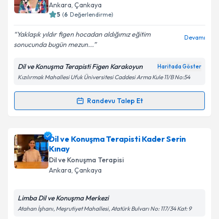
randevu almanız için bir takvim hazırlandığında e-
Ankara
, Çankaya
posta ile bilgilendireceğiz.
5
(
6
Değerlendirme)
E-posta Adresiniz
Yaklaşık yıldır figen hocadan aldığımız eğitim
Devamı
sonucunda bugün mezun...
Dil ve Konuşma Terapisti Figen Karakoyun
Haritada Göster
Kızılırmak Mahallesi Ufuk Üniversitesi Caddesi Arma Kule 11/B No:54
Kişisel verilerimin işlenmesine ilişkin
Aydınlatma
Metni
'ni okudum ve kişisel verilerimin belirtilen
kapsamda işlenmesini kabul ediyorum.
Randevu Talep Et
Randevu Takvimi Talebi
Takvim Talebini Gönder
Dil ve Konuşma Terapisti Figen Karakoyun
için
Dil ve Konuşma Terapisti Kader Serin
randevu takvimi talebi oluşturun. Size bu uzmandan
Kınay
randevu almanız için bir takvim hazırlandığında e-
Dil ve Konuşma Terapisi
posta ile bilgilendireceğiz.
Ankara
, Çankaya
E-posta Adresiniz
Limba Dil ve Konuşma Merkezi
Atahan İşhanı, Meşrutiyet Mahallesi, Atatürk Bulvarı No: 117/34 Kat: 9