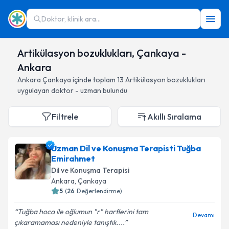
Doktor, klinik ara...
Artikülasyon bozuklukları, Çankaya -
Ankara
Ankara
Çankaya
içinde toplam
13
Artikülasyon bozuklukları
uygulayan doktor - uzman bulundu
Filtrele
Akıllı Sıralama
Uzman Dil ve Konuşma Terapisti Tuğba
Emirahmet
Dil ve Konuşma Terapisi
Ankara
, Çankaya
5
(
26
Değerlendirme)
Tuğba hoca ile oğlumun "r" harflerini tam
Devamı
çıkaramaması nedeniyle tanıştık....