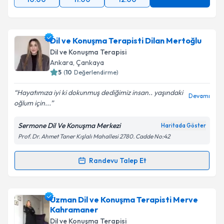
Dil ve Konuşma Terapisti Dilan Mertoğlu
Dil ve Konuşma Terapisi
Ankara
, Çankaya
5
(
10
Değerlendirme)
Hayatımıza iyi ki dokunmuş dediğimiz insan.. yaşındaki
Devamı
oğlum için...
Sermone Dil Ve Konuşma Merkezi
Haritada Göster
Prof. Dr. Ahmet Taner Kışlalı Mahallesi 2780. Cadde No:42
Randevu Talep Et
Randevu Takvimi Talebi
Dil ve Konuşma Terapisti Dilan Mertoğlu
için
Uzman Dil ve Konuşma Terapisti Merve
randevu takvimi talebi oluşturun. Size bu uzmandan
Kahramaner
randevu almanız için bir takvim hazırlandığında e-
Dil ve Konuşma Terapisi