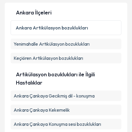
Ankara İlçeleri
Kişisel verilerimin işlenmesine ilişkin
Aydınlatma
Ankara
Artikülasyon bozuklukları
Metni
'ni okudum ve kişisel verilerimin belirtilen
kapsamda işlenmesini kabul ediyorum.
Yenimahalle
Artikülasyon bozuklukları
Takvim Talebini Gönder
Keçiören
Artikülasyon bozuklukları
Artikülasyon bozuklukları ile İlgili
Hastalıklar
Ankara Çankaya Gecikmiş dil - konuşma
Ankara Çankaya Kekemelik
Ankara Çankaya Konuşma sesi bozuklukları