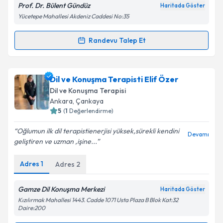
Prof. Dr. Bülent Gündüz
Haritada Göster
Yücetepe Mahallesi Akdeniz Caddesi No:35
Randevu Talep Et
Randevu Takvimi Talebi
Kişisel verilerimin işlenmesine ilişkin
Aydınlatma
Metni
'ni okudum ve kişisel verilerimin belirtilen
kapsamda işlenmesini kabul ediyorum.
Prof. Dr. Bülent Gündüz
için randevu takvimi talebi
Dil ve Konuşma Terapisti Elif Özer
oluşturun. Size bu uzmandan randevu almanız için bir
Dil ve Konuşma Terapisi
Takvim Talebini Gönder
takvim hazırlandığında e-posta ile bilgilendireceğiz.
Ankara
, Çankaya
5
(
1
Değerlendirme)
E-posta Adresiniz
Oğlumun ilk dil terapistienerjisi yüksek,sürekli kendini
Devamı
geliştiren ve uzman ,işine...
Adres
1
Adres
2
Kişisel verilerimin işlenmesine ilişkin
Aydınlatma
Metni
'ni okudum ve kişisel verilerimin belirtilen
kapsamda işlenmesini kabul ediyorum.
Gamze Dil Konuşma Merkezi
Haritada Göster
Kızılırmak Mahallesi 1443. Cadde 1071 Usta Plaza B Blok Kat:32
Daire:200
Takvim Talebini Gönder