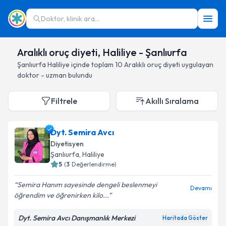
Doktor, klinik ara...
Aralıklı oruç diyeti, Haliliye - Şanlıurfa
Şanlıurfa
Haliliye
içinde toplam
10
Aralıklı oruç diyeti
uygulayan
doktor - uzman bulundu
Filtrele
Akıllı Sıralama
Dyt. Semira Avcı
Diyetisyen
Şanlıurfa
, Haliliye
5
(
3
Değerlendirme)
Semira Hanım sayesinde dengeli beslenmeyi
Devamı
öğrendim ve öğrenirken kilo...
Dyt. Semira Avcı Danışmanlık Merkezi
Haritada Göster