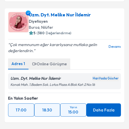
Uzm. Dyt. Melike Nur İldemir
Diyetisyen
Bursa
, Nilüfer
5
(
380
Değerlendirme)
Çok memnunum eğer kararlıysanız mutlaka gelin
Devamı
değerlendirin.
Adres
1
Online Görüşme
Uzm. Dyt. Melike Nur İldemir
Haritada Göster
Konak Mah. 1.Badem Sok. Lotus Plaza A Blok Kat :2 No:16
En Yakın Saatler
Yarın
17:00
18:30
Daha Fazla
15:00