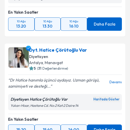
En Yakın Saatler
10 Ağu
10 Ağu
10 Ağu
Daha Fazla
13:20
13:30
16:10
Dyt. Hatice Çörütoğlu Var
Diyetisyen
Antalya
, Manavgat
5
(
31
Değerlendirme)
Dr Hatice hanımla üçüncü aydayız. Uzman görüşü,
Devamı
samimiyeti ve desteği...
Diyetisyen Hatice Çörütoğlu Var
Haritada Göster
Yukarı Hisar, Hastane Cd. No:2 Kat:2 Daire:14
En Yakın Saatler
15:20
15:40
16:00
Daha Fazla