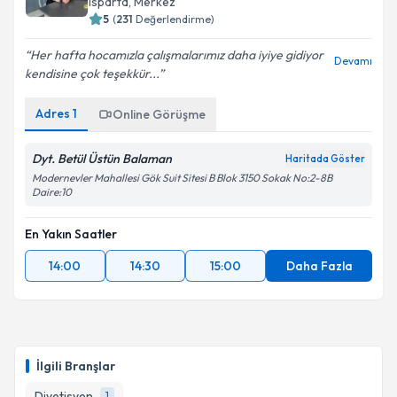
Isparta
, Merkez
5
(
231
Değerlendirme)
Her hafta hocamızla çalışmalarımız daha iyiye gidiyor
Devamı
kendisine çok teşekkür...
Adres
1
Online Görüşme
Dyt. Betül Üstün Balaman
Haritada Göster
Modernevler Mahallesi Gök Suit Sitesi B Blok 3150 Sokak No:2-8B
Daire:10
En Yakın Saatler
14:00
14:30
15:00
Daha Fazla
İlgili Branşlar
Diyetisyen
1