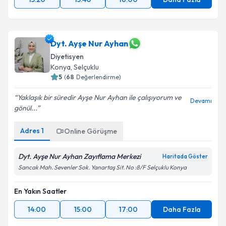
Dyt. Ayşe Nur Ayhan
Diyetisyen
Konya
, Selçuklu
5
(
68
Değerlendirme)
Yaklaşık bir süredir Ayşe Nur Ayhan ile çalışıyorum ve
Devamı
gönül...
Adres
1
Online Görüşme
Dyt. Ayşe Nur Ayhan Zayıflama Merkezi
Haritada Göster
Sancak Mah. Sevenler Sok. Yanartaş Sit. No :8/F Selçuklu Konya
En Yakın Saatler
14:00
15:00
17:00
Daha Fazla