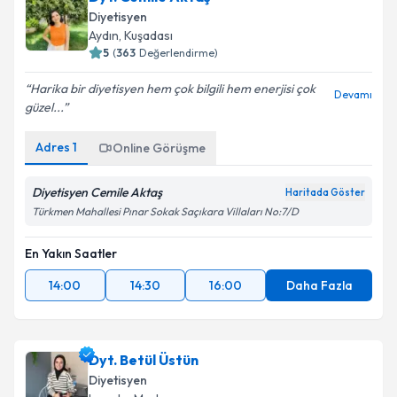
Diyetisyen
Aydın
, Kuşadası
5
(
363
Değerlendirme)
Harika bir diyetisyen hem çok bilgili hem enerjisi çok
Devamı
güzel...
Adres
1
Online Görüşme
Diyetisyen Cemile Aktaş
Haritada Göster
Türkmen Mahallesi Pınar Sokak Saçıkara Villaları No:7/D
En Yakın Saatler
14:00
14:30
16:00
Daha Fazla
Dyt. Betül Üstün
Diyetisyen