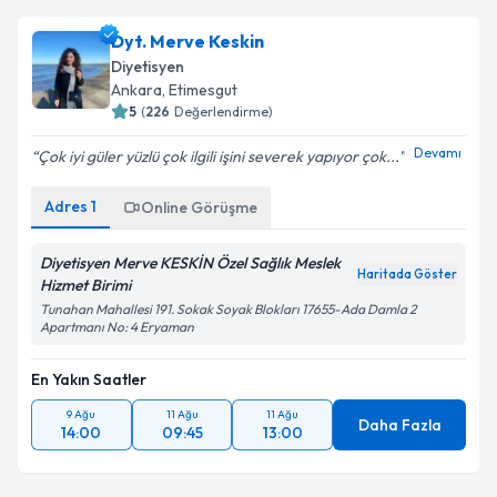
Dyt. Merve Keskin
Diyetisyen
Ankara
, Etimesgut
5
(
226
Değerlendirme)
Devamı
Çok iyi güler yüzlü çok ilgili işini severek yapıyor çok...
Adres
1
Online Görüşme
Diyetisyen Merve KESKİN Özel Sağlık Meslek
Haritada Göster
Hizmet Birimi
Tunahan Mahallesi 191. Sokak Soyak Blokları 17655-Ada Damla 2
Apartmanı No: 4 Eryaman
En Yakın Saatler
9 Ağu
11 Ağu
11 Ağu
Daha Fazla
14:00
09:45
13:00