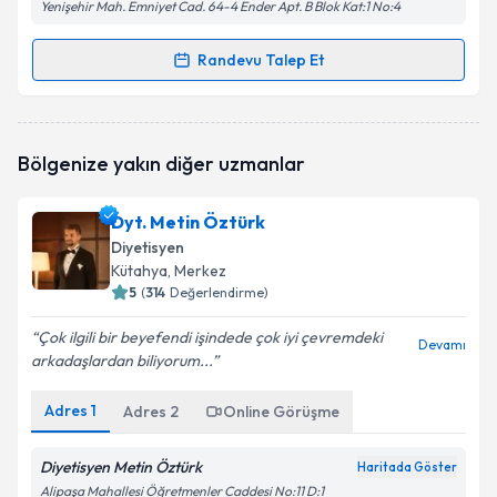
Yenişehir Mah. Emniyet Cad. 64-4 Ender Apt. B Blok Kat:1 No:4
Randevu Talep Et
Randevu Takvimi Talebi
Dyt. Semira Avcı
için randevu takvimi talebi
Bölgenize yakın diğer uzmanlar
oluşturun. Size bu uzmandan randevu almanız için bir
takvim hazırlandığında e-posta ile bilgilendireceğiz.
Dyt. Metin Öztürk
E-posta Adresiniz
Diyetisyen
Kütahya
, Merkez
5
(
314
Değerlendirme)
Çok ilgili bir beyefendi işindede çok iyi çevremdeki
Kişisel verilerimin işlenmesine ilişkin
Aydınlatma
Devamı
arkadaşlardan biliyorum...
Metni
'ni okudum ve kişisel verilerimin belirtilen
kapsamda işlenmesini kabul ediyorum.
Adres
1
Adres
2
Online Görüşme
Takvim Talebini Gönder
Diyetisyen Metin Öztürk
Haritada Göster
Alipaşa Mahallesi Öğretmenler Caddesi No:11 D:1