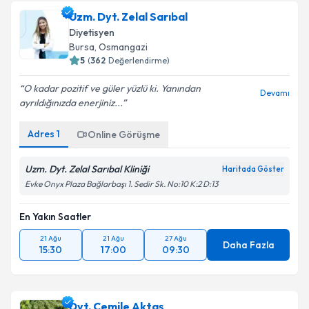
Uzm. Dyt. Zelal Sarıbal
Diyetisyen
Bursa
, Osmangazi
5
(
362
Değerlendirme)
O kadar pozitif ve güler yüzlü ki. Yanından
Devamı
ayrıldığınızda enerjiniz...
Adres
1
Online Görüşme
Uzm. Dyt. Zelal Sarıbal Kliniği
Haritada Göster
Evke Onyx Plaza Bağlarbaşı 1. Sedir Sk. No:10 K:2 D:13
En Yakın Saatler
21 Ağu
21 Ağu
27 Ağu
Daha Fazla
15:30
17:00
09:30
Dyt. Cemile Aktaş