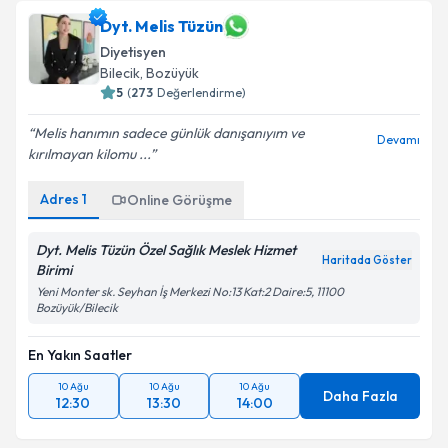
Dyt. Melis Tüzün
Diyetisyen
Bilecik
, Bozüyük
5
(
273
Değerlendirme)
Melis hanımın sadece günlük danışanıyım ve
Devamı
kırılmayan kilomu ...
Adres
1
Online Görüşme
Dyt. Melis Tüzün Özel Sağlık Meslek Hizmet
Haritada Göster
Birimi
Yeni Monter sk. Seyhan İş Merkezi No:13 Kat:2 Daire:5, 11100
Bozüyük/Bilecik
En Yakın Saatler
10 Ağu
10 Ağu
10 Ağu
Daha Fazla
12:30
13:30
14:00