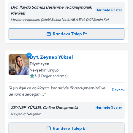
Dyt. İlayda Solmaz Beslenme ve Danışmanlık
Haritada Göster
Merkezi
Mevlana Mahallesi Çelebi Sokak No:6/AB A Blok D:21 Zemin Kat
Kişisel verilerimin işlenmesine ilişkin
Aydınlatma
Metni
'ni okudum ve kişisel verilerimin belirtilen
Randevu Talep Et
Randevu Takvimi Talebi
kapsamda işlenmesini kabul ediyorum.
Dyt. İlayda Solmaz
için randevu takvimi talebi
Dyt. Zeynep Yüksel
Takvim Talebini Gönder
oluşturun. Size bu uzmandan randevu almanız için bir
Diyetisyen
takvim hazırlandığında e-posta ile bilgilendireceğiz.
Nevşehir
, Ürgüp
5
(
1
Değerlendirme)
E-posta Adresiniz
Aşırı ilgili ve açıklayıcı, kendisiyle ilk görüşmemizdi ve
Devamı
devam edeceğim...
ZEYNEP YÜKSEL Online Danışmanlık
Haritada Göster
Kişisel verilerimin işlenmesine ilişkin
Aydınlatma
Nevşehir/ Nevşehir
Metni
'ni okudum ve kişisel verilerimin belirtilen
kapsamda işlenmesini kabul ediyorum.
Randevu Talep Et
Randevu Takvimi Talebi