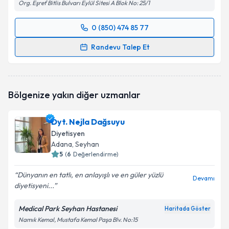
Org. Eşref Bitlis Bulvarı Eylül Sitesi A Blok No: 25/1
0 (850) 474 85 77
Randevu Takvimi Talebi
Randevu Talep Et
Dyt. Selma Sarar
için randevu takvimi talebi
oluşturun. Size bu uzmandan randevu almanız için bir
takvim hazırlandığında e-posta ile bilgilendireceğiz.
Bölgenize yakın diğer uzmanlar
E-posta Adresiniz
Dyt. Nejla Dağsuyu
Diyetisyen
Adana
, Seyhan
5
(
6
Değerlendirme)
Kişisel verilerimin işlenmesine ilişkin
Aydınlatma
Metni
'ni okudum ve kişisel verilerimin belirtilen
Dünyanın en tatlı, en anlayışlı ve en güler yüzlü
kapsamda işlenmesini kabul ediyorum.
Devamı
diyetisyeni...
Medical Park Seyhan Hastanesi
Takvim Talebini Gönder
Haritada Göster
Namık Kemal, Mustafa Kemal Paşa Blv. No:15