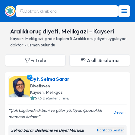
Doktor, klinik ara...
Aralıklı oruç diyeti, Melikgazi - Kayseri
Kayseri
Melikgazi
içinde toplam
5
Aralıklı oruç diyeti
uygulayan
doktor - uzman bulundu
Filtrele
Akıllı Sıralama
Dyt. Selma Sarar
Diyetisyen
Kayseri
, Melikgazi
5
(
3
Değerlendirme)
Çok bilgilendirdi beni ve güler yüzlüydü Çooookkk
Devamı
memnun kaldım
Selma Sarar Beslenme ve Diyet Merkezi
Haritada Göster