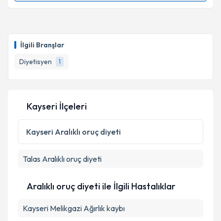
Takvim Talebini Gönder
Dyt. Zeynep Yüksel
için randevu takvimi talebi
oluşturun. Size bu uzmandan randevu almanız için bir
İlgili Branşlar
takvim hazırlandığında e-posta ile bilgilendireceğiz.
Diyetisyen
1
E-posta Adresiniz
Kayseri İlçeleri
Kişisel verilerimin işlenmesine ilişkin
Aydınlatma
Metni
'ni okudum ve kişisel verilerimin belirtilen
Kayseri
Aralıklı oruç diyeti
kapsamda işlenmesini kabul ediyorum.
Talas
Aralıklı oruç diyeti
Takvim Talebini Gönder
Aralıklı oruç diyeti ile İlgili Hastalıklar
Kayseri Melikgazi Ağırlık kaybı