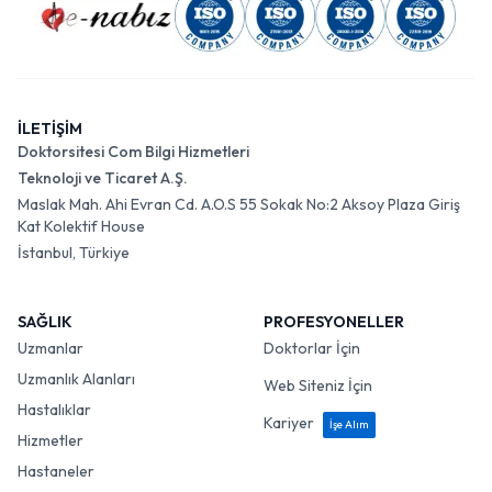
İLETİŞİM
Doktorsitesi Com Bilgi Hizmetleri
Teknoloji ve Ticaret A.Ş.
Maslak Mah. Ahi Evran Cd. A.O.S 55 Sokak No:2 Aksoy Plaza Giriş
Kat Kolektif House
İstanbul, Türkiye
SAĞLIK
PROFESYONELLER
Uzmanlar
Doktorlar İçin
Uzmanlık Alanları
Web Siteniz İçin
Hastalıklar
Kariyer
İşe Alım
Hizmetler
Hastaneler