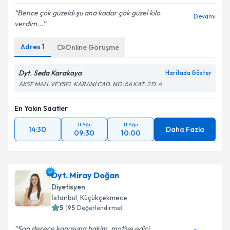
Bence çok güzeldi şu ana kadar çok güzel kilo
Devamı
verdim...
Adres
1
Online Görüşme
Dyt. Seda Karakaya
Haritada Göster
AKSE MAH. VEYSEL KARANİ CAD. NO: 66 KAT: 2 D: 4
En Yakın Saatler
11 Ağu
11 Ağu
14:30
Daha Fazla
09:30
10:00
Dyt. Miray Doğan
Diyetisyen
İstanbul
, Küçükçekmece
5
(
95
Değerlendirme)