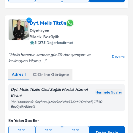
Dyt. Melis Tüzün
Diyetisyen
Bilecik
, Bozüyük
5
(
273
Değerlendirme)
Melis hanımın sadece günlük danışanıyım ve
Devamı
kırılmayan kilomu ...
Adres
1
Online Görüşme
Dyt. Melis Tüzün Özel Sağlık Meslek Hizmet
Haritada Göster
Birimi
Yeni Monter sk. Seyhan İş Merkezi No:13 Kat:2 Daire:5, 11100
Bozüyük/Bilecik
En Yakın Saatler
Yarın
Yarın
Yarın
Daha Fazla