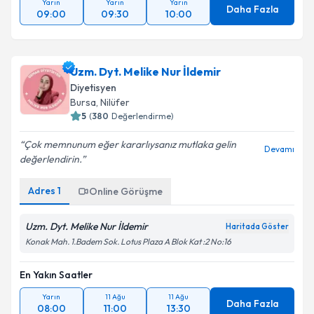
Yarın
Yarın
Yarın
Daha Fazla
09:00
09:30
10:00
Uzm. Dyt. Melike Nur İldemir
Diyetisyen
Bursa
, Nilüfer
5
(
380
Değerlendirme)
Çok memnunum eğer kararlıysanız mutlaka gelin
Devamı
değerlendirin.
Adres
1
Online Görüşme
Uzm. Dyt. Melike Nur İldemir
Haritada Göster
Konak Mah. 1.Badem Sok. Lotus Plaza A Blok Kat :2 No:16
En Yakın Saatler
Yarın
11 Ağu
11 Ağu
Daha Fazla
08:00
11:00
13:30