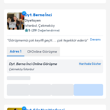
Dyt. Berna İnci
Diyetisyen
İstanbul
, Çekmeköy
5
(
219
Değerlendirme)
Devamı
Görüşmemiz çok keyifli geçti. . . çok teşekkür ederiz
Online Görüşme
Adres
1
Online Görüşme
Bu uzman online danışmanlık hizmeti sunmaktadır.