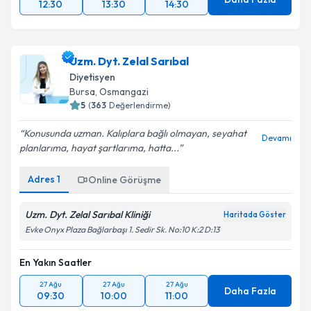
12:30
13:30
14:30
Uzm. Dyt. Zelal Sarıbal
Diyetisyen
Bursa
, Osmangazi
5
(
363
Değerlendirme)
Konusunda uzman. Kalıplara bağlı olmayan, seyahat
Devamı
planlarıma, hayat şartlarıma, hatta...
Adres
1
Online Görüşme
Uzm. Dyt. Zelal Sarıbal Kliniği
Haritada Göster
Evke Onyx Plaza Bağlarbaşı 1. Sedir Sk. No:10 K:2 D:13
En Yakın Saatler
27 Ağu
27 Ağu
27 Ağu
Daha Fazla
09:30
10:00
11:00