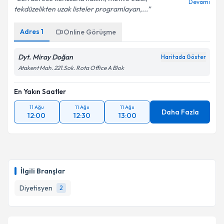
Son derece konusuna hakim, motive edici,
Devamı
tekdüzelikten uzak listeler programlayan,...
Adres
1
Online Görüşme
Dyt. Miray Doğan
Haritada Göster
Atakent Mah. 221.Sok. Rota Office A Blok
En Yakın Saatler
11 Ağu
11 Ağu
11 Ağu
Daha Fazla
12:00
12:30
13:00
İlgili Branşlar
Diyetisyen
2