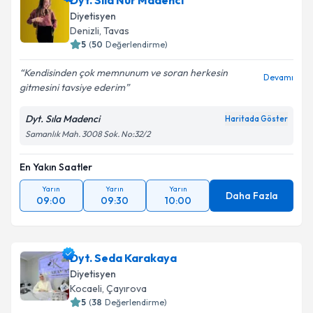
Dyt. Sıla Nur Madenci
Diyetisyen
Denizli
, Tavas
5
(
50
Değerlendirme)
Kendisinden çok memnunum ve soran herkesin
Devamı
gitmesini tavsiye ederim
Dyt. Sıla Madenci
Haritada Göster
Samanlık Mah. 3008 Sok. No:32/2
En Yakın Saatler
Yarın
Yarın
Yarın
Daha Fazla
09:00
09:30
10:00
Dyt. Seda Karakaya
Diyetisyen
Kocaeli
, Çayırova
5
(
38
Değerlendirme)