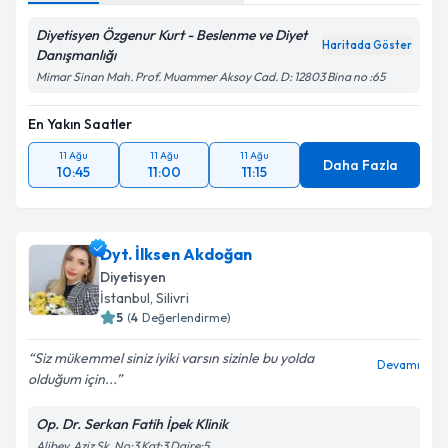
Diyetisyen Özgenur Kurt - Beslenme ve Diyet
Haritada Göster
Danışmanlığı
Mimar Sinan Mah. Prof. Muammer Aksoy Cad. D: 12803 Bina no :65
En Yakın Saatler
11 Ağu
11 Ağu
11 Ağu
Daha Fazla
10:45
11:00
11:15
Dyt. İlksen Akdoğan
Diyetisyen
İstanbul
, Silivri
5
(
4
Değerlendirme)
Siz mükemmel siniz iyiki varsın ️sizinle bu yolda
Devamı
olduğum için...
Op. Dr. Serkan Fatih İpek Klinik
Alibey, Aziz Sk. No:3 Kat:3 Daire:5