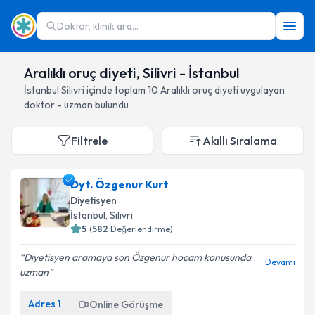
Doktor, klinik ara...
Aralıklı oruç diyeti, Silivri - İstanbul
İstanbul
Silivri
içinde toplam
10
Aralıklı oruç diyeti
uygulayan
doktor - uzman bulundu
Filtrele
Akıllı Sıralama
Dyt. Özgenur Kurt
Diyetisyen
İstanbul
, Silivri
5
(
582
Değerlendirme)
Diyetisyen aramaya son Özgenur hocam konusunda
Devamı
uzman
Adres
1
Online Görüşme