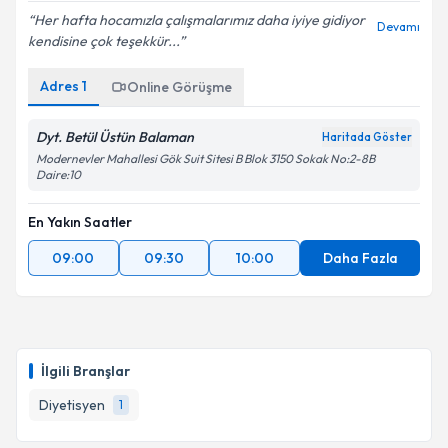
Her hafta hocamızla çalışmalarımız daha iyiye gidiyor
Devamı
kendisine çok teşekkür...
Adres
1
Online Görüşme
Dyt. Betül Üstün Balaman
Haritada Göster
Modernevler Mahallesi Gök Suit Sitesi B Blok 3150 Sokak No:2-8B
Daire:10
En Yakın Saatler
09:00
09:30
10:00
Daha Fazla
İlgili Branşlar
Diyetisyen
1