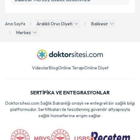
Balıkesir Merkez Bebek Beslenmesi
Ana Sayfa
Aralikli Oruc Diyeti
Balıkesir
Merkez
Videolar
Blog
Online Terapi
Online Diyet
SERTİFİKA VE ENTEGRASYONLAR
Doktorsitesi.com Sağlık Bakanlığı onaylı ve entegreli bir sağlık bilgi
platformudur. Sertifikaları ile tescillenmiş güvenilir altyapısıyla
sağlık hizmetlerine erişim sağlar.