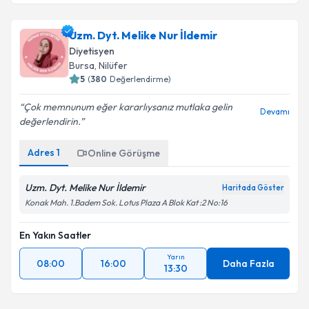
Uzm. Dyt. Melike Nur İldemir
Diyetisyen
Bursa
, Nilüfer
5
(
380
Değerlendirme)
Çok memnunum eğer kararlıysanız mutlaka gelin
Devamı
değerlendirin.
Adres
1
Online Görüşme
Uzm. Dyt. Melike Nur İldemir
Haritada Göster
Konak Mah. 1.Badem Sok. Lotus Plaza A Blok Kat :2 No:16
En Yakın Saatler
Yarın
08:00
16:00
Daha Fazla
13:30