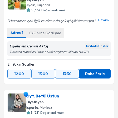
Diyetisyen
Aydın
, Kuşadası
5
(
364
Değerlendirme)
Devamı
Herzaman çok ilgili ve alanında çok iyi iyiki tanımışım
Adres
1
Online Görüşme
Diyetisyen Cemile Aktaş
Haritada Göster
Türkmen Mahallesi Pınar Sokak Saçıkara Villaları No:7/D
En Yakın Saatler
12:00
13:00
13:30
Daha Fazla
Dyt. Betül Üstün
Diyetisyen
Isparta
, Merkez
5
(
231
Değerlendirme)