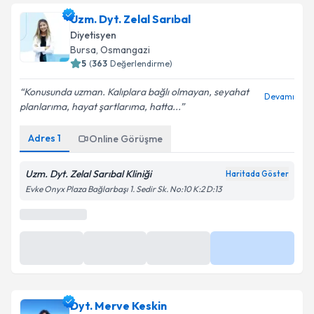
Uzm. Dyt. Zelal Sarıbal
Diyetisyen
Bursa
, Osmangazi
5
(
363
Değerlendirme)
Konusunda uzman. Kalıplara bağlı olmayan, seyahat
Devamı
planlarıma, hayat şartlarıma, hatta...
Adres
1
Online Görüşme
Uzm. Dyt. Zelal Sarıbal Kliniği
Haritada Göster
Evke Onyx Plaza Bağlarbaşı 1. Sedir Sk. No:10 K:2 D:13
En Yakın Saatler
27 Ağu
27 Ağu
27 Ağu
Daha Fazla
09:30
10:00
11:00
Dyt. Merve Keskin