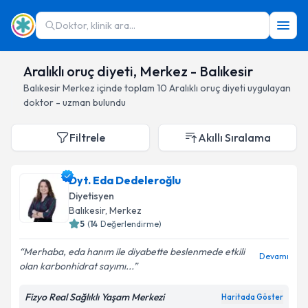
Doktor, klinik ara...
Aralıklı oruç diyeti, Merkez - Balıkesir
Balıkesir
Merkez
içinde toplam
10
Aralıklı oruç diyeti
uygulayan
doktor - uzman bulundu
Filtrele
Akıllı Sıralama
Dyt. Eda Dedeleroğlu
Diyetisyen
Balıkesir
, Merkez
5
(
14
Değerlendirme)
Merhaba, eda hanım ile diyabette beslenmede etkili
Devamı
olan karbonhidrat sayımı...
Fizyo Real Sağlıklı Yaşam Merkezi
Haritada Göster