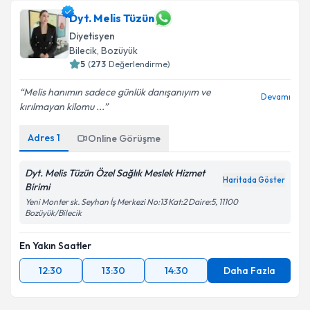
Dyt. Melis Tüzün
Diyetisyen
Bilecik
, Bozüyük
5
(
273
Değerlendirme)
Melis hanımın sadece günlük danışanıyım ve
Devamı
kırılmayan kilomu ...
Adres
1
Online Görüşme
Dyt. Melis Tüzün Özel Sağlık Meslek Hizmet
Haritada Göster
Birimi
Yeni Monter sk. Seyhan İş Merkezi No:13 Kat:2 Daire:5, 11100
Bozüyük/Bilecik
En Yakın Saatler
12:30
13:30
14:30
Daha Fazla