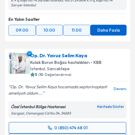
K:9 İç kapı no:74 Sarıyer/İstanbul, No:3 I 2A Blok K:9 İç kapı no:74
Sarıyer İstanbul
En Yakın Saatler
09:00
10:00
11:00
Daha Fazla
Op. Dr. Yavuz Selim Kaya
Kulak Burun Boğaz hastalıkları - KBB
İstanbul
, Sancaktepe
5
(
10
Değerlendirme)
Op. Dr. Yavuz Selim Kaya hocamızda septorinoplasti
Devamı
ameliyatı oldum....
Özel İstanbul Bölge Hastanesi
Haritada Göster
Sarıgazi, Osmangazi Cd No:34, 34885
0 (850) 474 68 01
Randevu Takvimi Talebi