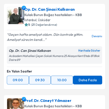
Op. Dr. Can Şinasi Kalkavan
Kulak Burun Boğaz hastalıkları - KBB
İstanbul
, Üsküdar
5
(
21
Değerlendirme)
Geçen hafta ameliyat oldum. Dün kontrole gittim.
Devamı
Ameliyat sürecim kendi...
Op. Dr. Can Şinasi Kalkavan
Haritada Göster
Acıbadem Mahallesi Çeçen Sokak Numara:25 Akasya Kent Etabı B1 Blok
Daire:89
En Yakın Saatler
09:00
09:30
10:00
Daha Fazla
Prof. Dr. Cüneyt Yılmazer
Kulak Burun Boğaz hastalıkları - KBB