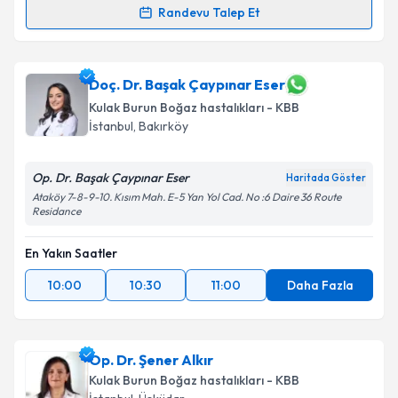
Randevu Talep Et
Op. Dr. Yavuz Selim Kaya
için randevu takvimi talebi
oluşturun. Size bu uzmandan randevu almanız için bir
takvim hazırlandığında e-posta ile bilgilendireceğiz.
Doç. Dr. Başak Çaypınar Eser
Kulak Burun Boğaz hastalıkları - KBB
E-posta Adresiniz
İstanbul
, Bakırköy
Op. Dr. Başak Çaypınar Eser
Haritada Göster
Ataköy 7-8-9-10. Kısım Mah. E-5 Yan Yol Cad. No :6 Daire 36 Route
Kişisel verilerimin işlenmesine ilişkin
Aydınlatma
Residance
Metni
'ni okudum ve kişisel verilerimin belirtilen
kapsamda işlenmesini kabul ediyorum.
En Yakın Saatler
10:00
10:30
11:00
Daha Fazla
Takvim Talebini Gönder
Op. Dr. Şener Alkır
Kulak Burun Boğaz hastalıkları - KBB