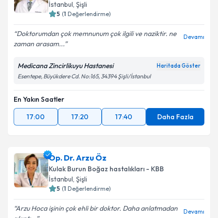
İstanbul
, Şişli
5
(
1
Değerlendirme)
Doktorumdan çok memnunum çok ilgili ve naziktir. ne
Devamı
zaman arasam...
Medicana Zincirlikuyu Hastanesi
Haritada Göster
Esentepe, Büyükdere Cd. No:165, 34394 Şişli/İstanbul
En Yakın Saatler
17:00
17:20
17:40
Daha Fazla
Op. Dr. Arzu Öz
Kulak Burun Boğaz hastalıkları - KBB
İstanbul
, Şişli
5
(
1
Değerlendirme)
Arzu Hoca işinin çok ehli bir doktor. Daha anlatmadan
Devamı