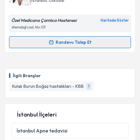
İstanbul
, Üsküdar
Özel Medicana Çamlıca Hastanesi
Haritada Göster
Alemdağ cad. No:113
Randevu Talep Et
Randevu Takvimi Talebi
Op. Dr. Şener Alkır
için randevu takvimi talebi
oluşturun. Size bu uzmandan randevu almanız için bir
İlgili Branşlar
takvim hazırlandığında e-posta ile bilgilendireceğiz.
Kulak Burun Boğaz hastalıkları - KBB
1
E-posta Adresiniz
İstanbul İlçeleri
Kişisel verilerimin işlenmesine ilişkin
Aydınlatma
Metni
'ni okudum ve kişisel verilerimin belirtilen
İstanbul
Apne tedavisi
kapsamda işlenmesini kabul ediyorum.