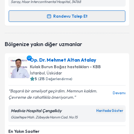
Saray, Hisar Intercontinental Hospital, 34768
Randevu Talep Et
Randevu Takvimi Talebi
Doç. Dr. Selman Sarıca
için randevu takvimi talebi
Bölgenize yakın diğer uzmanlar
oluşturun. Size bu uzmandan randevu almanız için bir
takvim hazırlandığında e-posta ile bilgilendireceğiz.
Op. Dr. Mehmet Altan Atalay
E-posta Adresiniz
Kulak Burun Boğaz hastalıkları - KBB
İstanbul
, Üsküdar
5
(
215
Değerlendirme)
Başarılı bir ameliyat geçirdim. Memnun kaldım.
Kişisel verilerimin işlenmesine ilişkin
Aydınlatma
Devamı
Çevreme de rahatlıkla öneriyorum.
Metni
'ni okudum ve kişisel verilerimin belirtilen
kapsamda işlenmesini kabul ediyorum.
Medivia Hospital Çengelköy
Haritada Göster
Güzeltepe Mah. Zübeyde Hanım Cad. No:15
Takvim Talebini Gönder
En Yakın Saatler