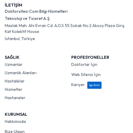
İLETİŞİM
Doktorsitesi Com Bilgi Hizmetleri
Teknoloji ve Ticaret A.Ş.
Maslak Mah. Ahi Evran Cd. A.O.S 55 Sokak No:2 Aksoy Plaza Giriş
Kat Kolektif House
İstanbul, Türkiye
SAĞLIK
PROFESYONELLER
Uzmanlar
Doktorlar İçin
Uzmanlık Alanları
Web Siteniz İçin
Hastalıklar
Kariyer
İşe Alım
Hizmetler
Hastaneler
KURUMSAL
Hakkımızda
Bize Ulaşın