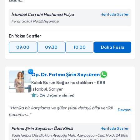
sıkıntı...
İstanbul Cerrahi Hastanesi Fulya
Haritada Göster
Ferah Sokak No:22 Nişantaşı
En Yakın Saatler
09:00
09:30
10:00
Daha Fazla
Op. Dr. Fatma Şirin Soysüren
Kulak Burun Boğaz hastalıkları - KBB
İstanbul
, Sarıyer
5
(
54
Değerlendirme)
Harika bir karşılama ve güler yüzlü detaylı bilgi verildi
Devamı
hocamın...
Fatma Şirin Soysüren Özel Klinik
Haritada Göster
Vadistanbul Ofis Blokları Ayazağa Mah. Azerbaycan Cad. No:3 I 2A Blok