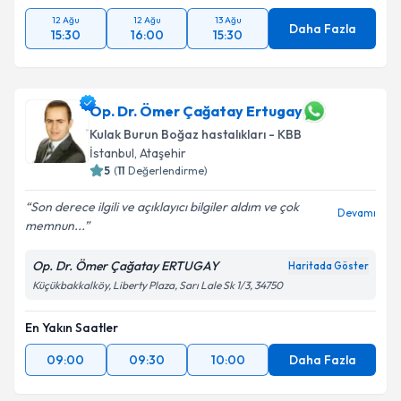
12 Ağu
12 Ağu
13 Ağu
Daha Fazla
15:30
16:00
15:30
Op. Dr. Ömer Çağatay Ertugay
Kulak Burun Boğaz hastalıkları - KBB
İstanbul
, Ataşehir
5
(
11
Değerlendirme)
Son derece ilgili ve açıklayıcı bilgiler aldım ve çok
Devamı
memnun...
Op. Dr. Ömer Çağatay ERTUGAY
Haritada Göster
Küçükbakkalköy, Liberty Plaza, Sarı Lale Sk 1/3, 34750
En Yakın Saatler
09:00
09:30
10:00
Daha Fazla