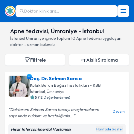
Doktor, klinik ara...
Apne tedavisi, Ümraniye - İstanbul
İstanbul
Ümraniye
içinde toplam
10
Apne tedavisi
uygulayan
doktor - uzman bulundu
Filtrele
Akıllı Sıralama
Doç. Dr. Selman Sarıca
Kulak Burun Boğaz hastalıkları - KBB
İstanbul
, Ümraniye
5
(
12
Değerlendirme)
Doktorum Selman Sarıca hocayı araştırmalarım
Devamı
sayesinde buldum ve hastalığımla...
Hisar Intercontinental Hastanesi
Haritada Göster