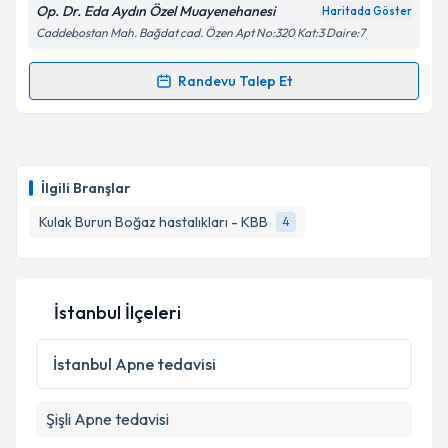
Op. Dr. Eda Aydın Özel Muayenehanesi
Haritada Göster
Kişisel verilerimin işlenmesine ilişkin
Aydınlatma
Caddebostan Mah. Bağdat cad. Özen Apt No:320 Kat:3 Daire:7
Metni
'ni okudum ve kişisel verilerimin belirtilen
kapsamda işlenmesini kabul ediyorum.
Randevu Talep Et
Randevu Takvimi Talebi
Takvim Talebini Gönder
Op. Dr. Eda Aydın
için randevu takvimi talebi
oluşturun. Size bu uzmandan randevu almanız için bir
İlgili Branşlar
takvim hazırlandığında e-posta ile bilgilendireceğiz.
Kulak Burun Boğaz hastalıkları - KBB
4
E-posta Adresiniz
İstanbul İlçeleri
Kişisel verilerimin işlenmesine ilişkin
Aydınlatma
Metni
'ni okudum ve kişisel verilerimin belirtilen
İstanbul
Apne tedavisi
kapsamda işlenmesini kabul ediyorum.
Şişli
Apne tedavisi
Takvim Talebini Gönder