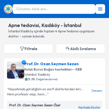
Doktor, klinik ara...
Apne tedavisi, Kadıköy - İstanbul
İstanbul
Kadıköy
içinde toplam
4
Apne tedavisi
uygulayan
doktor - uzman bulundu
Filtrele
Akıllı Sıralama
Prof. Dr. Ozan Seymen Sezen
Kulak Burun Boğaz hastalıkları - KBB
İstanbul
, Kadıköy
5
(
10
Değerlendirme)
Hayatımda gördüğüm en zarif doktorlardan biri...
Devamı
Hem profesör olup, hem...
Prof. Dr. Ozan Seymen Sezen Özel
Haritada Göster