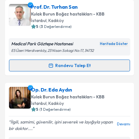
Takvim Talebini Gönder
Uzm. Dr. Hande Senem Deveci
için randevu takvimi
Prof. Dr. Turhan San
talebi oluşturun. Size bu uzmandan randevu almanız
Kulak Burun Boğaz hastalıkları - KBB
için bir takvim hazırlandığında e-posta ile
İstanbul
, Kadıköy
bilgilendireceğiz.
5
(
3
Değerlendirme)
E-posta Adresiniz
Medical Park Göztepe Hastanesi
Haritada Göster
E5 Üzeri Merdivenköy, 23 Nisan Sokagi No:17, 34732
Randevu Talep Et
Randevu Takvimi Talebi
Kişisel verilerimin işlenmesine ilişkin
Aydınlatma
Metni
'ni okudum ve kişisel verilerimin belirtilen
kapsamda işlenmesini kabul ediyorum.
Prof. Dr. Turhan San
için randevu takvimi talebi
Op. Dr. Eda Aydın
oluşturun. Size bu uzmandan randevu almanız için bir
Kulak Burun Boğaz hastalıkları - KBB
Takvim Talebini Gönder
takvim hazırlandığında e-posta ile bilgilendireceğiz.
İstanbul
, Kadıköy
5
(
1
Değerlendirme)
E-posta Adresiniz
İlgili, samimi, güvenilir, işini severek ve layığıyla yapan
Devamı
bir doktor....