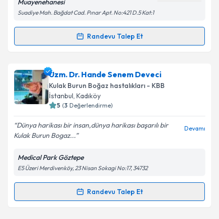
Muayenehanesi
Suadiye Mah. Bağdat Cad. Pınar Apt. No:421 D.5 Kat:1
Randevu Talep Et
Randevu Takvimi Talebi
Prof. Dr. Ozan Seymen Sezen
için randevu takvimi
Uzm. Dr. Hande Senem Deveci
talebi oluşturun. Size bu uzmandan randevu almanız
Kulak Burun Boğaz hastalıkları - KBB
için bir takvim hazırlandığında e-posta ile
İstanbul
, Kadıköy
bilgilendireceğiz.
5
(
3
Değerlendirme)
E-posta Adresiniz
Dünya harikası bir insan,dünya harikası başarılı bir
Devamı
Kulak Burun Bogaz...
Medical Park Göztepe
E5 Üzeri Merdivenköy, 23 Nisan Sokagi No:17, 34732
Kişisel verilerimin işlenmesine ilişkin
Aydınlatma
Metni
'ni okudum ve kişisel verilerimin belirtilen
kapsamda işlenmesini kabul ediyorum.
Randevu Talep Et
Randevu Takvimi Talebi