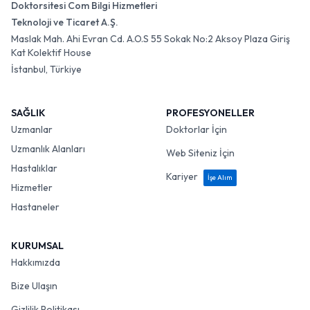
Doktorsitesi Com Bilgi Hizmetleri
Teknoloji ve Ticaret A.Ş.
Maslak Mah. Ahi Evran Cd. A.O.S 55 Sokak No:2 Aksoy Plaza Giriş
Kat Kolektif House
İstanbul, Türkiye
SAĞLIK
PROFESYONELLER
Uzmanlar
Doktorlar İçin
Uzmanlık Alanları
Web Siteniz İçin
Hastalıklar
Kariyer
İşe Alım
Hizmetler
Hastaneler
KURUMSAL
Hakkımızda
Bize Ulaşın
Gizlilik Politikası