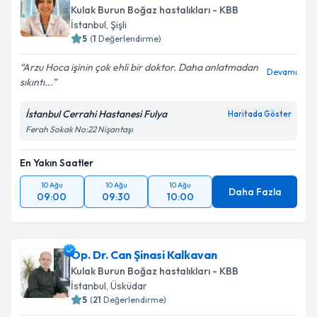
Kulak Burun Boğaz hastalıkları - KBB
İstanbul
, Şişli
5
(
1
Değerlendirme)
Arzu Hoca işinin çok ehli bir doktor. Daha anlatmadan
Devamı
sıkıntı...
İstanbul Cerrahi Hastanesi Fulya
Haritada Göster
Ferah Sokak No:22 Nişantaşı
En Yakın Saatler
10 Ağu
10 Ağu
10 Ağu
Daha Fazla
09:00
09:30
10:00
Op. Dr. Can Şinasi Kalkavan
Kulak Burun Boğaz hastalıkları - KBB
İstanbul
, Üsküdar
5
(
21
Değerlendirme)