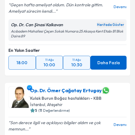
Geçen hafta ameliyat oldum. Dün kontrole gittim.
Devamı
Ameliyat sürecim kendi...
Op. Dr. Can Şinasi Kalkavan
Haritada Göster
Acıbadem Mahallesi Çeçen Sokak Numara:25 Akasya Kent Etabı B1 Blok
Daire:89
En Yakın Saatler
11 Ağu
11 Ağu
18:00
Daha Fazla
10:00
10:30
Op. Dr. Ömer Çağatay Ertugay
Kulak Burun Boğaz hastalıkları - KBB
İstanbul
, Ataşehir
5
(
11
Değerlendirme)
Son derece ilgili ve açıklayıcı bilgiler aldım ve çok
Devamı
memnun...