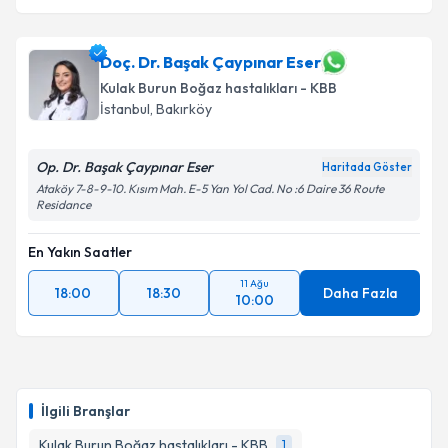
Doç. Dr. Başak Çaypınar Eser
Kulak Burun Boğaz hastalıkları - KBB
İstanbul
, Bakırköy
Op. Dr. Başak Çaypınar Eser
Haritada Göster
Ataköy 7-8-9-10. Kısım Mah. E-5 Yan Yol Cad. No :6 Daire 36 Route
Residance
En Yakın Saatler
11 Ağu
18:00
18:30
Daha Fazla
10:00
İlgili Branşlar
Kulak Burun Boğaz hastalıkları - KBB
1