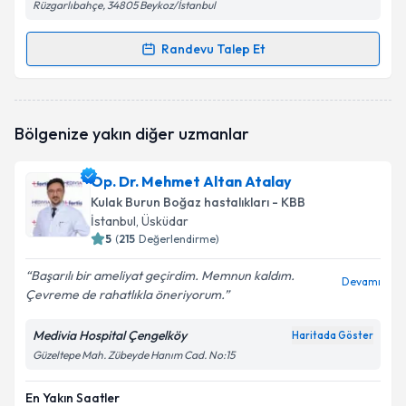
Rüzgarlıbahçe, 34805 Beykoz/İstanbul
Randevu Talep Et
Randevu Takvimi Talebi
Prof. Dr. İsmail Yılmaz
için randevu takvimi talebi
Bölgenize yakın diğer uzmanlar
oluşturun. Size bu uzmandan randevu almanız için bir
takvim hazırlandığında e-posta ile bilgilendireceğiz.
Op. Dr. Mehmet Altan Atalay
E-posta Adresiniz
Kulak Burun Boğaz hastalıkları - KBB
İstanbul
, Üsküdar
5
(
215
Değerlendirme)
Başarılı bir ameliyat geçirdim. Memnun kaldım.
Kişisel verilerimin işlenmesine ilişkin
Aydınlatma
Devamı
Çevreme de rahatlıkla öneriyorum.
Metni
'ni okudum ve kişisel verilerimin belirtilen
kapsamda işlenmesini kabul ediyorum.
Medivia Hospital Çengelköy
Haritada Göster
Güzeltepe Mah. Zübeyde Hanım Cad. No:15
Takvim Talebini Gönder
En Yakın Saatler