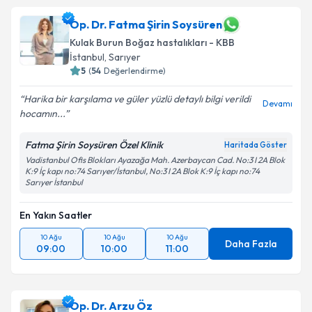
Op. Dr. Fatma Şirin Soysüren
Kulak Burun Boğaz hastalıkları - KBB
İstanbul
, Sarıyer
5
(
54
Değerlendirme)
Harika bir karşılama ve güler yüzlü detaylı bilgi verildi
Devamı
hocamın...
Fatma Şirin Soysüren Özel Klinik
Haritada Göster
Vadistanbul Ofis Blokları Ayazağa Mah. Azerbaycan Cad. No:3 I 2A Blok
K:9 İç kapı no:74 Sarıyer/İstanbul, No:3 I 2A Blok K:9 İç kapı no:74
Sarıyer İstanbul
En Yakın Saatler
10 Ağu
10 Ağu
10 Ağu
Daha Fazla
09:00
10:00
11:00
Op. Dr. Arzu Öz