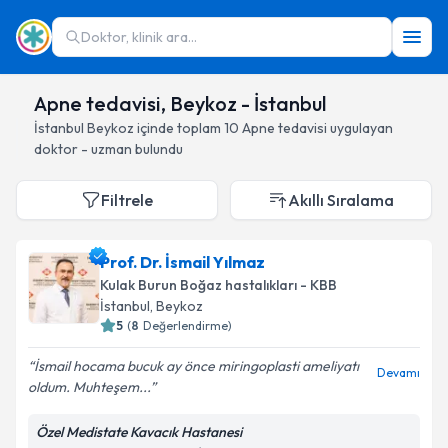
Doktor, klinik ara...
Apne tedavisi, Beykoz - İstanbul
İstanbul
Beykoz
içinde toplam
10
Apne tedavisi
uygulayan
doktor - uzman bulundu
Filtrele
Akıllı Sıralama
Prof. Dr. İsmail Yılmaz
Kulak Burun Boğaz hastalıkları - KBB
İstanbul
, Beykoz
5
(
8
Değerlendirme)
İsmail hocama bucuk ay önce miringoplasti ameliyatı
Devamı
oldum. Muhteşem...
Özel Medistate Kavacık Hastanesi