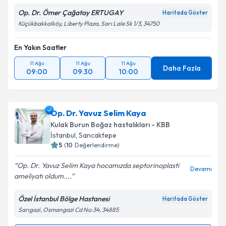
Op. Dr. Ömer Çağatay ERTUGAY
Haritada Göster
Küçükbakkalköy, Liberty Plaza, Sarı Lale Sk 1/3, 34750
En Yakın Saatler
11 Ağu
11 Ağu
11 Ağu
Daha Fazla
09:00
09:30
10:00
Op. Dr. Yavuz Selim Kaya
Kulak Burun Boğaz hastalıkları - KBB
İstanbul
, Sancaktepe
5
(
10
Değerlendirme)
Op. Dr. Yavuz Selim Kaya hocamızda septorinoplasti
Devamı
ameliyatı oldum....
Özel İstanbul Bölge Hastanesi
Haritada Göster
Sarıgazi, Osmangazi Cd No:34, 34885