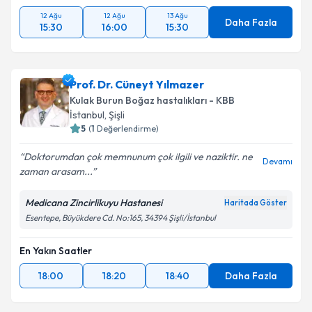
12 Ağu
12 Ağu
13 Ağu
Daha Fazla
15:30
16:00
15:30
Prof. Dr. Cüneyt Yılmazer
Kulak Burun Boğaz hastalıkları - KBB
İstanbul
, Şişli
5
(
1
Değerlendirme)
Doktorumdan çok memnunum çok ilgili ve naziktir. ne
Devamı
zaman arasam...
Medicana Zincirlikuyu Hastanesi
Haritada Göster
Esentepe, Büyükdere Cd. No:165, 34394 Şişli/İstanbul
En Yakın Saatler
18:00
18:20
18:40
Daha Fazla