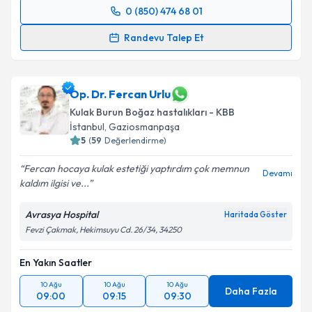
0 (850) 474 68 01
Randevu Takvimi Talebi
Randevu Talep Et
Op. Dr. Yavuz Selim Kaya
için randevu takvimi talebi
oluşturun. Size bu uzmandan randevu almanız için bir
takvim hazırlandığında e-posta ile bilgilendireceğiz.
Op. Dr. Fercan Urlu
Kulak Burun Boğaz hastalıkları - KBB
E-posta Adresiniz
İstanbul
, Gaziosmanpaşa
5
(
59
Değerlendirme)
Fercan hocaya kulak estetiği yaptırdım çok memnun
Devamı
kaldım ilgisi ve...
Kişisel verilerimin işlenmesine ilişkin
Aydınlatma
Metni
'ni okudum ve kişisel verilerimin belirtilen
Avrasya Hospital
Haritada Göster
kapsamda işlenmesini kabul ediyorum.
Fevzi Çakmak, Hekimsuyu Cd. 26/34, 34250
Takvim Talebini Gönder
En Yakın Saatler
10 Ağu
10 Ağu
10 Ağu
Daha Fazla
09:00
09:15
09:30