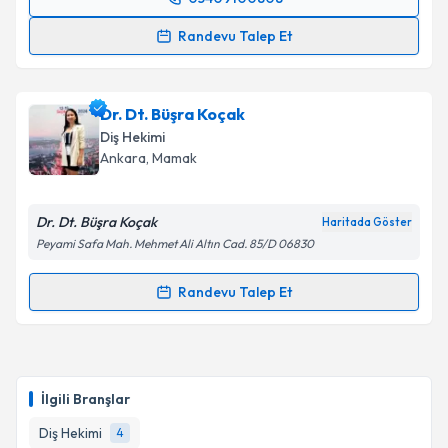
Randevu Takvimi Talebi
Randevu Talep Et
Dt. Cihan Özgen
için randevu takvimi talebi
oluşturun. Size bu uzmandan randevu almanız için bir
Dr. Dt. Büşra Koçak
takvim hazırlandığında e-posta ile bilgilendireceğiz.
Diş Hekimi
E-posta Adresiniz
Ankara
, Mamak
Dr. Dt. Büşra Koçak
Haritada Göster
Peyami Safa Mah. Mehmet Ali Altın Cad. 85/D 06830
Kişisel verilerimin işlenmesine ilişkin
Aydınlatma
Metni
'ni okudum ve kişisel verilerimin belirtilen
Randevu Talep Et
kapsamda işlenmesini kabul ediyorum.
Randevu Takvimi Talebi
Takvim Talebini Gönder
Dr. Dt. Büşra Koçak
için randevu takvimi talebi
oluşturun. Size bu uzmandan randevu almanız için bir
İlgili Branşlar
takvim hazırlandığında e-posta ile bilgilendireceğiz.
Diş Hekimi
4