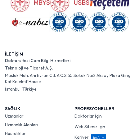
İLETİŞİM
Doktorsitesi Com Bilgi Hizmetleri
Teknoloji ve Ticaret A.Ş.
Maslak Mah. Ahi Evran Cd. A.O.S 55 Sokak No:2 Aksoy Plaza Giriş
Kat Kolektif House
İstanbul, Türkiye
SAĞLIK
PROFESYONELLER
Uzmanlar
Doktorlar İçin
Uzmanlık Alanları
Web Siteniz İçin
Hastalıklar
Kariyer
İşe Alım