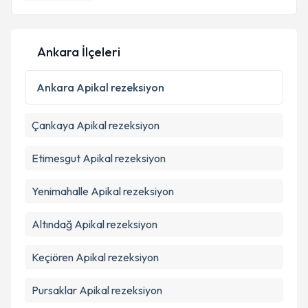
E-posta Adresiniz
Ankara İlçeleri
Kişisel verilerimin işlenmesine ilişkin
Aydınlatma
Metni
'ni okudum ve kişisel verilerimin belirtilen
Ankara
Apikal rezeksiyon
kapsamda işlenmesini kabul ediyorum.
Çankaya
Apikal rezeksiyon
Takvim Talebini Gönder
Etimesgut
Apikal rezeksiyon
Yenimahalle
Apikal rezeksiyon
Altındağ
Apikal rezeksiyon
Keçiören
Apikal rezeksiyon
Pursaklar
Apikal rezeksiyon