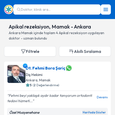
Doktor, klinik ara...
Apikal rezeksiyon, Mamak - Ankara
Ankara
Mamak
içinde toplam
4
Apikal rezeksiyon
uygulayan
doktor - uzman bulundu
Filtrele
Akıllı Sıralama
Dt. Fehmi Bora Şariç
Diş Hekimi
Ankara
, Mamak
5
(
2
Değerlendirme)
Fehmi beyi yaklaşık aydır kadar tanıyorum ortodonti
Devamı
tedavi hizmeti...
Özel Muayenehane
Haritada Göster