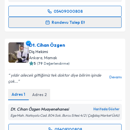
05409000808
Randevu Takvimi Talebi
Randevu Talep Et
Dt. Cihan Akpınar
için randevu takvimi talebi
oluşturun. Size bu uzmandan randevu almanız için bir
Dt. Cihan Özgen
takvim hazırlandığında e-posta ile bilgilendireceğiz.
Diş Hekimi
E-posta Adresiniz
Ankara
, Mamak
5
(
79
Değerlendirme)
yıldır ailecek gittiğimiz tek doktor diye bilirim işinde
Devamı
çok...
Kişisel verilerimin işlenmesine ilişkin
Aydınlatma
Metni
'ni okudum ve kişisel verilerimin belirtilen
Adres
1
Adres
2
kapsamda işlenmesini kabul ediyorum.
Dt. Cihan Özgen Muayenehanesi
Haritada Göster
Takvim Talebini Gönder
Ege Mah. Natoyolu Cad. 804 Sok. Burcu Sitesi 4/2 ( Çağdaş Market Üstü)
05409100808