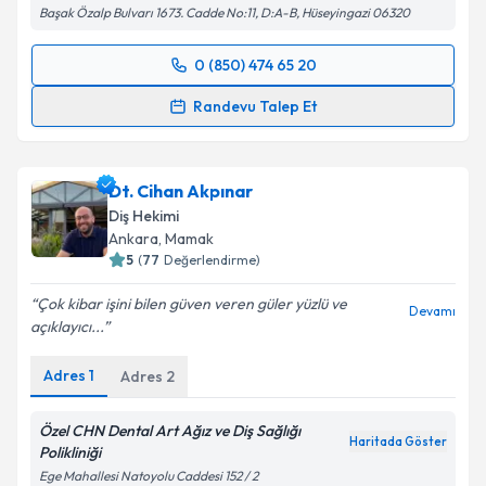
Başak Özalp Bulvarı 1673. Cadde No:11, D:A-B, Hüseyingazi 06320
0 (850) 474 65 20
Randevu Takvimi Talebi
Randevu Talep Et
Dt. Fehmi Bora Şariç
için randevu takvimi talebi
oluşturun. Size bu uzmandan randevu almanız için bir
Dt. Cihan Akpınar
takvim hazırlandığında e-posta ile bilgilendireceğiz.
Diş Hekimi
E-posta Adresiniz
Ankara
, Mamak
5
(
77
Değerlendirme)
Çok kibar işini bilen güven veren güler yüzlü ve
Devamı
açıklayıcı...
Kişisel verilerimin işlenmesine ilişkin
Aydınlatma
Metni
'ni okudum ve kişisel verilerimin belirtilen
Adres
1
Adres
2
kapsamda işlenmesini kabul ediyorum.
Özel CHN Dental Art Ağız ve Diş Sağlığı
Haritada Göster
Takvim Talebini Gönder
Polikliniği
Ege Mahallesi Natoyolu Caddesi 152 / 2