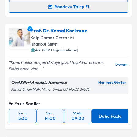
Kişisel verilerimin işlenmesine ilişkin
Aydınlatma
Randevu Talep Et
Metni
'ni okudum ve kişisel verilerimin belirtilen
kapsamda işlenmesini kabul ediyorum.
Op. Dr. Haluk Çağlar Karakaya
için randevu takvimi
talebi oluşturun. Size bu uzmandan randevu almanız
Prof. Dr. Kemal Korkmaz
için bir takvim hazırlandığında e-posta ile
Takvim Talebini Gönder
bilgilendireceğiz.
Kalp Damar Cerrahisi
İstanbul
, Silivri
E-posta Adresiniz
4.9
(
282
Değerlendirme)
Konu hakkında çok detaylı güzel teşekkür ederim.
Devamı
Daha önce yine...
Kişisel verilerimin işlenmesine ilişkin
Aydınlatma
Özel Silivri Anadolu Hastanesi
Haritada Göster
Metni
'ni okudum ve kişisel verilerimin belirtilen
Mimar Sinan Mah, Mimar Sinan Cd. No:72, 34570
kapsamda işlenmesini kabul ediyorum.
En Yakın Saatler
Takvim Talebini Gönder
Yarın
Yarın
10 Ağu
Daha Fazla
13:30
14:00
09:00