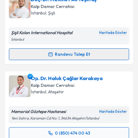
Kalp Damar Cerrahisi
İstanbul
, Şişli
Şişli Kolan International Hospital
Haritada Göster
İstanbul
Randevu Talep Et
Randevu Takvimi Talebi
Doç. Dr. Mehmet Ali Yeşiltaş
için randevu takvimi
Op. Dr. Haluk Çağlar Karakaya
talebi oluşturun. Size bu uzmandan randevu almanız
Kalp Damar Cerrahisi
için bir takvim hazırlandığında e-posta ile
İstanbul
, Ataşehir
bilgilendireceğiz.
E-posta Adresiniz
Memorial Göztepe Hastanesi
Haritada Göster
Yeni Sahra, Karaman Cd No: 1, 34634 Ataşehir/İstanbul
0 (850) 474 00 43
Randevu Takvimi Talebi