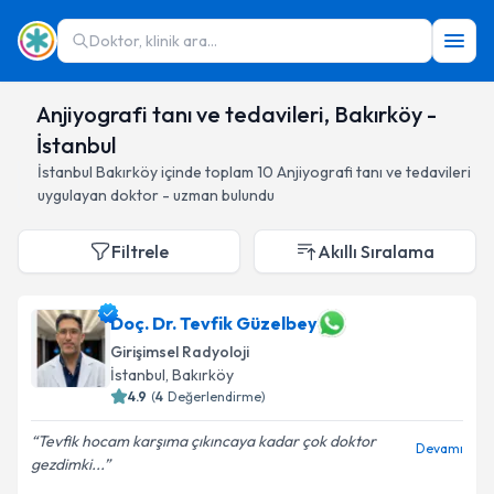
Doktor, klinik ara...
Anjiyografi tanı ve tedavileri, Bakırköy -
İstanbul
İstanbul
Bakırköy
içinde toplam
10
Anjiyografi tanı ve tedavileri
uygulayan doktor - uzman bulundu
Filtrele
Akıllı Sıralama
Doç. Dr. Tevfik Güzelbey
Girişimsel Radyoloji
İstanbul
, Bakırköy
4.9
(
4
Değerlendirme)
Tevfik hocam karşıma çıkıncaya kadar çok doktor
Devamı
gezdimki...