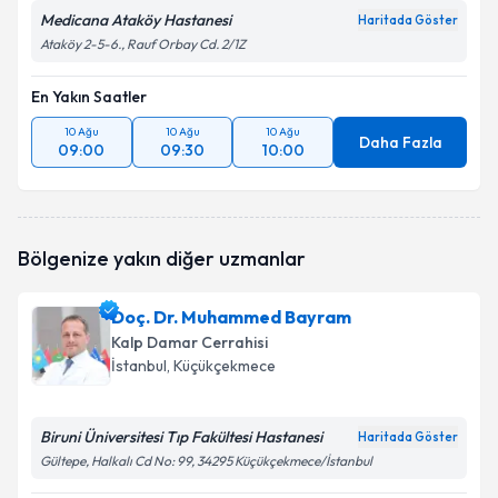
Medicana Ataköy Hastanesi
Haritada Göster
Ataköy 2-5-6., Rauf Orbay Cd. 2/1Z
En Yakın Saatler
10 Ağu
10 Ağu
10 Ağu
Daha Fazla
09:00
09:30
10:00
Bölgenize yakın diğer uzmanlar
Doç. Dr. Muhammed Bayram
Kalp Damar Cerrahisi
İstanbul
, Küçükçekmece
Biruni Üniversitesi Tıp Fakültesi Hastanesi
Haritada Göster
Gültepe, Halkalı Cd No: 99, 34295 Küçükçekmece/İstanbul