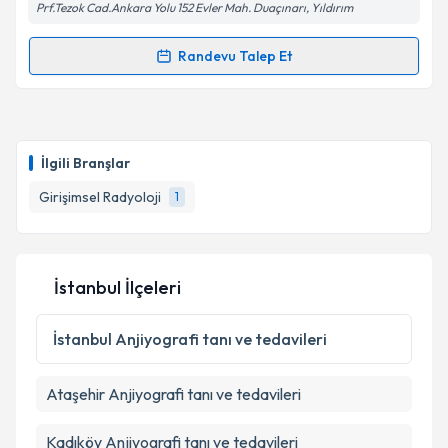
Prf.Tezok Cad.Ankara Yolu 152 Evler Mah. Duaçınarı, Yıldırım
kapsamda işlenmesini kabul ediyorum.
Randevu Talep Et
Randevu Takvimi Talebi
Takvim Talebini Gönder
Doç. Dr. Nail Kahraman
için randevu takvimi talebi
oluşturun. Size bu uzmandan randevu almanız için bir
İlgili Branşlar
takvim hazırlandığında e-posta ile bilgilendireceğiz.
Girişimsel Radyoloji
1
E-posta Adresiniz
İstanbul İlçeleri
Kişisel verilerimin işlenmesine ilişkin
Aydınlatma
Metni
'ni okudum ve kişisel verilerimin belirtilen
İstanbul
Anjiyografi tanı ve tedavileri
kapsamda işlenmesini kabul ediyorum.
Ataşehir
Anjiyografi tanı ve tedavileri
Takvim Talebini Gönder
Kadıköy
Anjiyografi tanı ve tedavileri