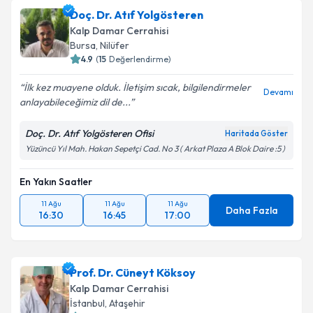
Doç. Dr. Atıf Yolgösteren
Kalp Damar Cerrahisi
Bursa
, Nilüfer
4.9
(
15
Değerlendirme)
İlk kez muayene olduk. İletişim sıcak, bilgilendirmeler
Devamı
anlayabileceğimiz dil de...
Doç. Dr. Atıf Yolgösteren Ofisi
Haritada Göster
Yüzüncü Yıl Mah. Hakan Sepetçi Cad. No 3 ( Arkat Plaza A Blok Daire :5 )
En Yakın Saatler
11 Ağu
11 Ağu
11 Ağu
Daha Fazla
16:30
16:45
17:00
Prof. Dr. Cüneyt Köksoy
Kalp Damar Cerrahisi
İstanbul
, Ataşehir