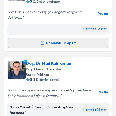
5
(
2
Değerlendirme)
Prof. dr. Cüneyt Köksoy çok değerli ve ilgili bir
Devamı
doktor....
Haritada Göster
Randevu Talep Et
Randevu Takvimi Talebi
Prof. Dr. Cüneyt Köksoy
için randevu takvimi talebi
Doç. Dr. Nail Kahraman
oluşturun. Size bu uzmandan randevu almanız için bir
Kalp Damar Cerrahisi
takvim hazırlandığında e-posta ile bilgilendireceğiz.
Bursa
, Yıldırım
5
(
1
Değerlendirme)
E-posta Adresiniz
Babamızın by-pass ameliyatını gerçekleştiren Bursa
Devamı
Şehir Hastanesi Kalp ve Damar...
Bursa Yüksek İhtisas Eğitim ve Araştırma
Kişisel verilerimin işlenmesine ilişkin
Aydınlatma
Haritada Göster
Hastanesi
Metni
'ni okudum ve kişisel verilerimin belirtilen