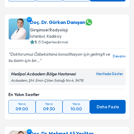
Doç. Dr. Gürkan Danışan
Girişimsel Radyoloji
İstanbul
, Kadıköy
5
(
1
Değerlendirme)
Doktorumuz Özbekistana konsültasyon için gelmişti ve
Devamı
bu bizim için bir...
Medipol Acıbadem Bölge Hastanesi
Haritada Göster
Acıbadem, Şht. Emin Çölen Sokağı No:4, 34718
En Yakın Saatler
Yarın
Yarın
Yarın
Daha Fazla
09:00
09:30
10:00
Doç. Dr. Mehmet Ali Yeşiltaş