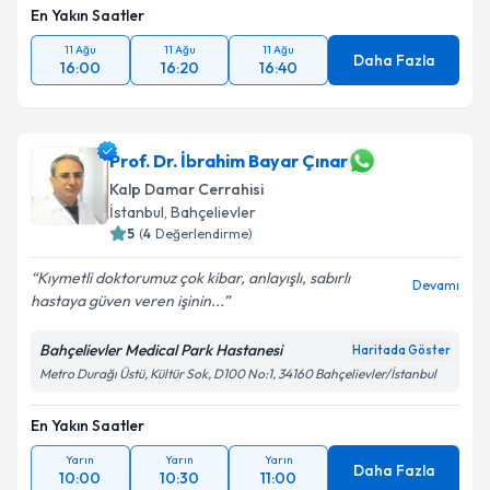
En Yakın Saatler
11 Ağu
11 Ağu
11 Ağu
Daha Fazla
16:00
16:20
16:40
Prof. Dr. İbrahim Bayar Çınar
Kalp Damar Cerrahisi
İstanbul
, Bahçelievler
5
(
4
Değerlendirme)
Kıymetli doktorumuz çok kibar, anlayışlı, sabırlı
Devamı
hastaya güven veren işinin...
Bahçelievler Medical Park Hastanesi
Haritada Göster
Metro Durağı Üstü, Kültür Sok, D100 No:1, 34160 Bahçelievler/İstanbul
En Yakın Saatler
Yarın
Yarın
Yarın
Daha Fazla
10:00
10:30
11:00