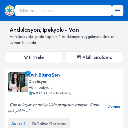
Doktor, klinik ara...
Andulasyon, İpekyolu - Van
Van
İpekyolu
içinde toplam
4
Andulasyon
uygulayan doktor -
uzman bulundu
Filtrele
Akıllı Sıralama
Dyt. Büşra Şen
Diyetisyen
Van
, İpekyolu
4.9
(
68
Değerlendirme)
Çok anlaşılır ve net şekilde program yapiyor. Cana
Devamı
çok yakin...
Adres
1
Online Görüşme