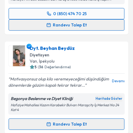
0 (850) 474 70 25
Randevu Takvimi Talebi
Randevu Talep Et
Dyt. Revşan Kartal
için randevu takvimi talebi
oluşturun. Size bu uzmandan randevu almanız için bir
Dyt. Beyhan Beydüz
takvim hazırlandığında e-posta ile bilgilendireceğiz.
Diyetisyen
E-posta Adresiniz
Van
, İpekyolu
5
(
36
Değerlendirme)
Motivasyonsuz olup kilo veremeyeceğimi düşündüğüm
Devamı
dönemlerde gözüm kapalı tekrar tekrar...
Kişisel verilerimin işlenmesine ilişkin
Aydınlatma
Metni
'ni okudum ve kişisel verilerimin belirtilen
Begonya Beslenme ve Diyet Kliniği
Haritada Göster
kapsamda işlenmesini kabul ediyorum.
Hafıziye Mahallesi Kazım Karabekir Bulvarı Maraşcity İş Merkezi No 24
Kat 4
Takvim Talebini Gönder
Randevu Talep Et
Randevu Takvimi Talebi