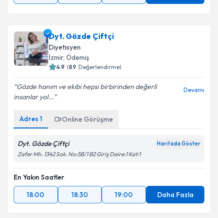
Dyt. Gözde Çiftçi
Diyetisyen
İzmir
, Ödemiş
4.9
(
89
Değerlendirme)
Gözde hanım ve ekibi hepsi birbirinden değerli
Devamı
insanlar yol...
Adres
1
Online Görüşme
Dyt. Gözde Çiftçi
Haritada Göster
Zafer Mh. 1342 Sok. No:5B/1 B2 Giriş Daire:1 Kat:1
En Yakın Saatler
18:00
18:30
19:00
Daha Fazla