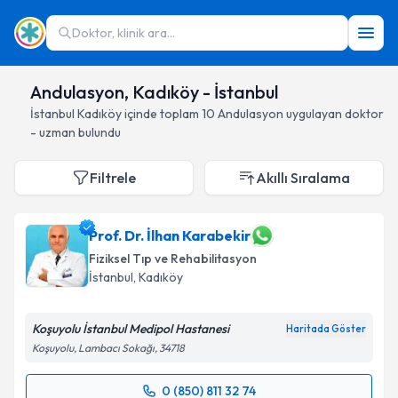
Doktor, klinik ara...
Andulasyon, Kadıköy - İstanbul
İstanbul
Kadıköy
içinde toplam
10
Andulasyon
uygulayan doktor
- uzman bulundu
Filtrele
Akıllı Sıralama
Prof. Dr. İlhan Karabekir
Fiziksel Tıp ve Rehabilitasyon
İstanbul
, Kadıköy
Koşuyolu İstanbul Medipol Hastanesi
Haritada Göster
Koşuyolu, Lambacı Sokağı, 34718
0 (850) 811 32 74