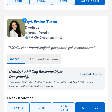
17:15
17:30
17:45
Daha Fazla
Dyt. Emine Turan
Diyetisyen
İstanbul
, Pendik
4.9
(
36
Değerlendirme)
PCOS’u yönetmemi sağladı gerçekten çok minnettarım
Adres
1
Online Görüşme
Uzm.Dyt. Akif Dağ Beslenme Diyet
Haritada Göster
Danışmanlığı
Yenişehir Mahallesi Millet Caddesi Sümbül Sokak No:10 Star Port
Residence Kurtköy, Kat:2, Daire: 43
En Yakın Saatler
12 Ağu
17:00
18:00
Daha Fazla
12:00