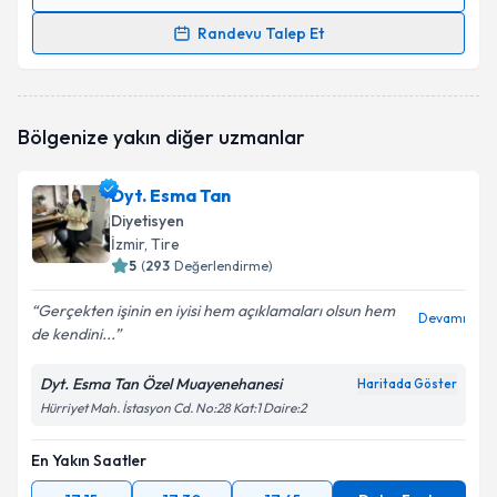
Randevu Takvimi Talebi
Randevu Talep Et
Prof. Dr. İlhan Karabekir
için randevu takvimi talebi
oluşturun. Size bu uzmandan randevu almanız için bir
takvim hazırlandığında e-posta ile bilgilendireceğiz.
Bölgenize yakın diğer uzmanlar
E-posta Adresiniz
Dyt. Esma Tan
Diyetisyen
İzmir
, Tire
5
(
293
Değerlendirme)
Kişisel verilerimin işlenmesine ilişkin
Aydınlatma
Metni
'ni okudum ve kişisel verilerimin belirtilen
Gerçekten işinin en iyisi hem açıklamaları olsun hem
kapsamda işlenmesini kabul ediyorum.
Devamı
de kendini...
Dyt. Esma Tan Özel Muayenehanesi
Takvim Talebini Gönder
Haritada Göster
Hürriyet Mah. İstasyon Cd. No:28 Kat:1 Daire:2
En Yakın Saatler