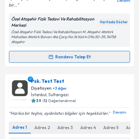
Devamı
bir...
Özel Ataşehir Fizik Tedavi Ve Rehabilitasyon
Haritada Göster
Merkezi
Özel Ataşehir Fizik Tedavi Ve Rehabiltasyon M. Ataşehir Atatürk
Mahallesi Atatürk Bulvarı Ata Çarşı No:16 Kat:4 Ofis:50-59, 34758
Ataşehir
Randevu Talep Et
Randevu Takvimi Talebi
Uzm. Dr. Ülkü Sarpkaya
için randevu takvimi talebi
Psk. Test Test
oluşturun. Size bu uzmandan randevu almanız için bir
Diyetisyen
+
3
diğer
takvim hazırlandığında e-posta ile bilgilendireceğiz.
İstanbul
, Sultangazi
3.9
(
12
Değerlendirme)
E-posta Adresiniz
Devamı
Harika bir teşhis, aydınlatıcı bilgiler için teşekkürler.
Adres
1
Adres
2
Adres
3
Adres
4
Adres
5
Adres
Kişisel verilerimin işlenmesine ilişkin
Aydınlatma