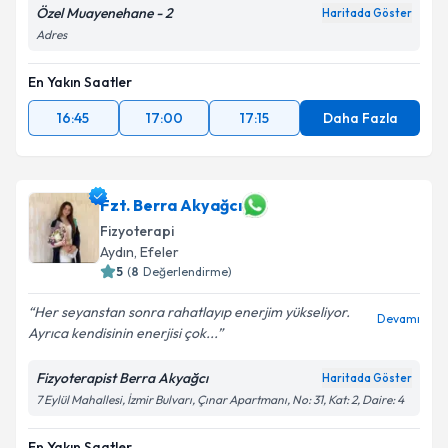
Metni
'ni okudum ve kişisel verilerimin belirtilen
Özel Muayenehane - 2
Haritada Göster
kapsamda işlenmesini kabul ediyorum.
Adres
En Yakın Saatler
Takvim Talebini Gönder
16:45
17:00
17:15
Daha Fazla
Fzt. Berra Akyağcı
Fizyoterapi
Aydın
, Efeler
5
(
8
Değerlendirme)
Her seyanstan sonra rahatlayıp enerjim yükseliyor.
Devamı
Ayrıca kendisinin enerjisi çok...
Fizyoterapist Berra Akyağcı
Haritada Göster
7 Eylül Mahallesi, İzmir Bulvarı, Çınar Apartmanı, No: 31, Kat: 2, Daire: 4
En Yakın Saatler