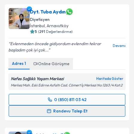
Dyt. Tuba Aydın
Diyetisyen
İstanbul
, Arnavutköy
5
(
291
Değerlendirme)
Evlenmeden öncede gidiyordum evlendim tekrar
Devamı
başladım çok iyi çok...
Adres
1
Online Görüşme
Nefes Sağlıklı Yaşam Merkezi
Haritada Göster
Merkez Mah. Eski Edirne Asfaltı Cad. Cömert İş Merkezi No:1263 /4 Kat:2
0 (850) 811 03 42
Randevu Takvimi Talebi
Randevu Talep Et
Dyt. Tuba Aydın
için randevu takvimi talebi oluşturun.
Size bu uzmandan randevu almanız için bir takvim