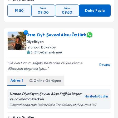
Yarın
Yarın
19:50
Daha Fazla
09:00
09:50
Uzm. Dyt. Şevval Aksu Öztürk
Diyetisyen
İstanbul
, Bakırköy
5
(
51
Değerlendirme)
Şevval Hanım sağlıklı beslenme ve kilo verme
Devamı
düzeninin oluşması için...
Adres
1
Online Görüşme
Uzman Diyetisyen Şevval Aksu Sağlıklı Yaşam
Haritada Göster
ve Zayıflama Merkezi
Zuhuratbanba Mah.Doktor Salih Zeki Sokak Lütuf Ap. No:3 D:7
En Yakın Saatler