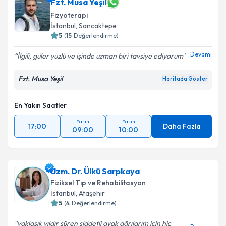
hazırlandığında e-posta ile bilgilendireceğiz.
Fzt. Musa Yeşil
Fizyoterapi
E-posta Adresiniz
İstanbul
, Sancaktepe
5
(
15
Değerlendirme)
Devamı
İlgili, güler yüzlü ve işinde uzman biri tavsiye ediyorum
Kişisel verilerimin işlenmesine ilişkin
Aydınlatma
Fzt. Musa Yeşil
Haritada Göster
Metni
'ni okudum ve kişisel verilerimin belirtilen
kapsamda işlenmesini kabul ediyorum.
En Yakın Saatler
Takvim Talebini Gönder
Yarın
Yarın
17:00
Daha Fazla
09:00
10:00
Uzm. Dr. Ülkü Sarpkaya
Fiziksel Tıp ve Rehabilitasyon
İstanbul
, Ataşehir
5
(
4
Değerlendirme)
yaklaşık yıldır süren şiddetli ayak ağrılarım için hiç