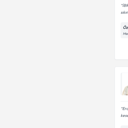
İBR
sıkı
Öz
Men
Ero
kese