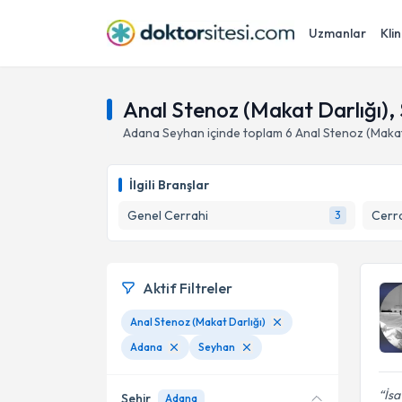
Uzmanlar
Klin
Anal Stenoz (Makat Darlığı),
Adana
Seyhan
içinde toplam
6
Anal Stenoz (Makat
İlgili Branşlar
Genel Cerrahi
Cerra
3
Aktif Filtreler
Anal Stenoz (Makat Darlığı)
Adana
Seyhan
İsa
Şehir
Adana