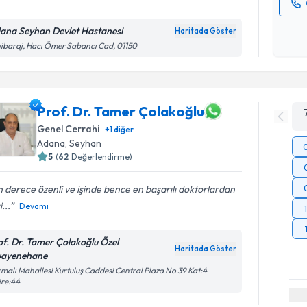
Kişisel
ana Seyhan Devlet Hastanesi
Haritada Göster
okudum
ibaraj, Hacı Ömer Sabancı Cad, 01150
işlenm
Prof. Dr. Tamer Çolakoğlu
Genel Cerrahi
+
1
diğer
Adana
, Seyhan
5
(
62
Değerlendirme)
 derece özenli ve işinde bence en başarılı doktorlardan
i...
Devamı
of. Dr. Tamer Çolakoğlu Özel
Haritada Göster
ayenehane
malı Mahallesi Kurtuluş Caddesi Central Plaza No 39 Kat:4
ire:44