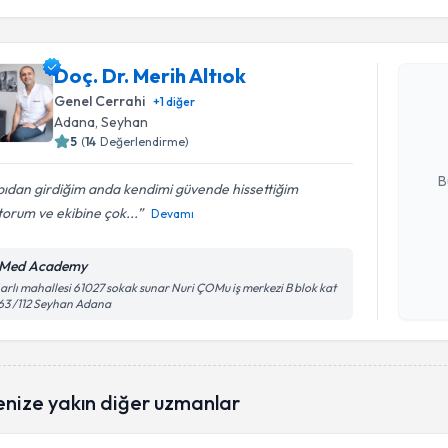
Randevu T
Doç. Dr. Merih Altıok
Doç. Dr. M
bu uzmandan
Genel Cerrahi
+
1
diğer
posta ile bi
Adana
, Seyhan
5
(
14
Değerlendirme)
E-posta Ad
B
ıdan girdiğim anda kendimi güvende hissettiğim
orum ve ekibine çok...
Devamı
Kişisel
Med Academy
okudum
arlı mahallesi 61027 sokak sunar Nuri ÇOMu iş merkezi B blok kat
işlenm
 63 /112 Seyhan Adana
enize yakın diğer uzmanlar
Randevu T