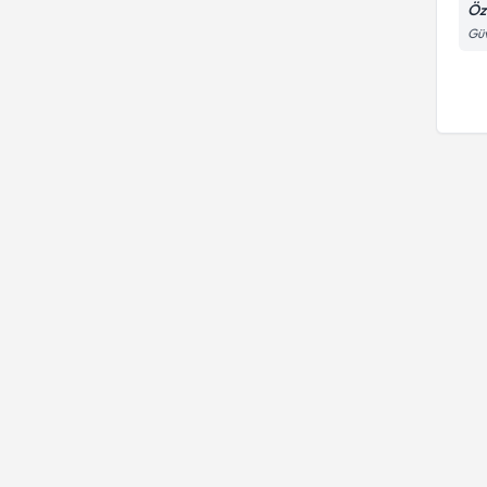
Öz
Güv