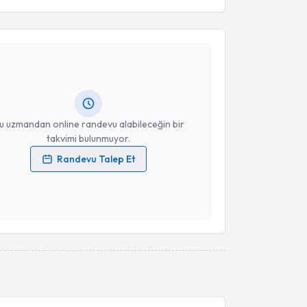
akvimi Talebi
erih Altıok
için randevu takvimi talebi oluşturun. Size
 randevu almanız için bir takvim hazırlandığında e-
lgilendireceğiz.
resiniz
u uzmandan online randevu alabileceğin bir
takvimi bulunmuyor.
Randevu Talep Et
 verilerimin işlenmesine ilişkin
Aydınlatma Metni
'ni
 ve kişisel verilerimin belirtilen kapsamda
esini kabul ediyorum.
Takvim Talebini Gönder
akvimi Talebi