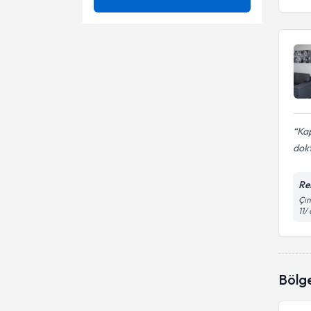
Meme Cerrahisi
Kapalı Mide Cerrahisi
Uzmanlık Alınan Kurum
Ameliyat yeri fıtığı
Ameliyat Yeri Fıtığı
Anal fissür
Ünvan
EGE ÜNIVERSITESI
Anal Bölge Hastalıkları
Anal Stenoz (Makat Darlığı)
Eskişehir Osmangazi
Hacettepe Üniversitesi Tıp
Anal botox
Üniversitesi Tıp Fakültesi
Kasık Fıtığı Ameliyatı
Fakültesi
Hacettepe Üniversitesi Tıp
İstanbul Okmeydanı Eğitim Ve
Kap
Anal Fissür (Makat Çatlağı)
Fakültesi
Doç. Dr.
Kasık fıtıkları
Araştırma Hastanesi
dokt
Çukurova Üniversitesi Tıp
Anal Fistül
Op. Dr.
Kolonoskopi
Fakültesi
Re
Anorektal Hastalıklar
Prof. Dr.
Çın
Laparoskopik cerrahi
11/
Anoskopi
Meme hastalıkları tanı ve
tedavisi
Bağırsak Delinmesi
Meme hastalıkları
Bölg
Meme Kanseri