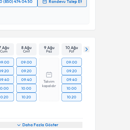
0 (850) 474 04 50
Randevu Talep Et
 verilerimin işlenmesine ilişkin
Aydınlatma Metni
'ni
 ve kişisel verilerimin belirtilen kapsamda
esini kabul ediyorum.
Takvim Talebini Gönder
7 Ağu
8 Ağu
9 Ağu
10 Ağu
Cum
Cmt
Paz
Pzt
09:00
09:00
09:00
09:20
09:20
09:20
09:40
09:40
09:40
Takvim
kapalıdır
10:00
10:00
10:00
10:20
10:20
10:20
Daha Fazla Göster