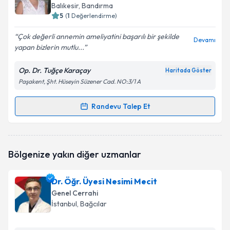
Balıkesir
, Bandırma
E-posta Adresiniz
5
(
1
Değerlendirme)
Çok değerli annemin ameliyatini başarılı bir şekilde
Devamı
yapan bizlerin mutlu...
Kişisel verilerimin işlenmesine ilişkin
Aydınlatma
Op. Dr. Tuğçe Karaçay
Haritada Göster
Metni
'ni okudum ve kişisel verilerimin belirtilen
Paşakent, Şht. Hüseyin Süzener Cad. NO:3/1 A
kapsamda işlenmesini kabul ediyorum.
Randevu Talep Et
Randevu Takvimi Talebi
Takvim Talebini Gönder
Op. Dr. Tuğçe Karaçay
için randevu takvimi talebi
Bölgenize yakın diğer uzmanlar
oluşturun. Size bu uzmandan randevu almanız için bir
takvim hazırlandığında e-posta ile bilgilendireceğiz.
Dr. Öğr. Üyesi Nesimi Mecit
E-posta Adresiniz
Genel Cerrahi
İstanbul
, Bağcılar