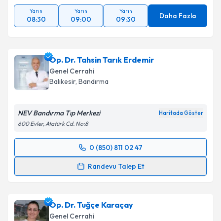
Yarın
Yarın
Yarın
Daha Fazla
08:30
09:00
09:30
Op. Dr. Tahsin Tarık Erdemir
Genel Cerrahi
Balıkesir
, Bandırma
NEV Bandırma Tıp Merkezi
Haritada Göster
600 Evler, Atatürk Cd. No:8
0 (850) 811 02 47
Randevu Takvimi Talebi
Randevu Talep Et
Op. Dr. Tahsin Tarık Erdemir
için randevu takvimi
talebi oluşturun. Size bu uzmandan randevu almanız
Op. Dr. Tuğçe Karaçay
için bir takvim hazırlandığında e-posta ile
bilgilendireceğiz.
Genel Cerrahi