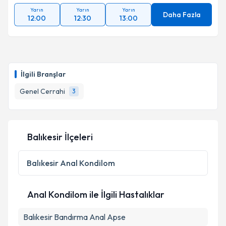
Takvim Talebini Gönder
Yarın
Yarın
Yarın
Daha Fazla
12:00
12:30
13:00
İlgili Branşlar
Genel Cerrahi
3
Balıkesir İlçeleri
Balıkesir
Anal Kondilom
Anal Kondilom ile İlgili Hastalıklar
Balıkesir Bandırma Anal Apse