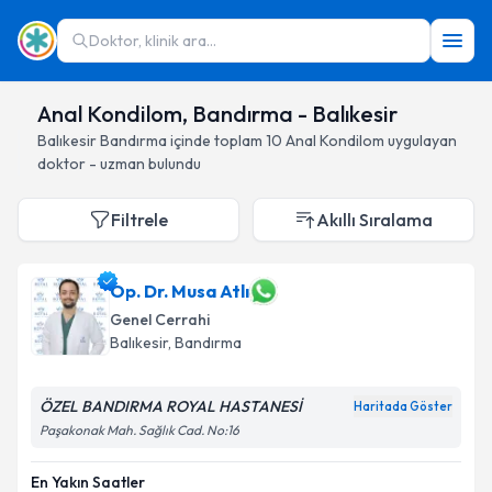
Doktor, klinik ara...
Anal Kondilom, Bandırma - Balıkesir
Balıkesir
Bandırma
içinde toplam
10
Anal Kondilom
uygulayan
doktor - uzman bulundu
Filtrele
Akıllı Sıralama
Op. Dr. Musa Atlı
Genel Cerrahi
Balıkesir
, Bandırma
ÖZEL BANDIRMA ROYAL HASTANESİ
Haritada Göster
Paşakonak Mah. Sağlık Cad. No:16
En Yakın Saatler