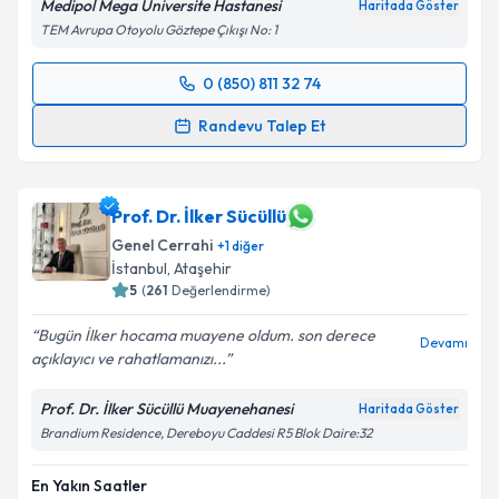
Medipol Mega Üniversite Hastanesi
Haritada Göster
TEM Avrupa Otoyolu Göztepe Çıkışı No: 1
0 (850) 811 32 74
Randevu Takvimi Talebi
Randevu Talep Et
Prof. Dr. Hüseyin Çağatay Aydın
için randevu
takvimi talebi oluşturun. Size bu uzmandan randevu
almanız için bir takvim hazırlandığında e-posta ile
Prof. Dr. İlker Sücüllü
bilgilendireceğiz.
Genel Cerrahi
+
1
diğer
İstanbul
, Ataşehir
E-posta Adresiniz
5
(
261
Değerlendirme)
Bugün İlker hocama muayene oldum. son derece
Devamı
açıklayıcı ve rahatlamanızı...
Kişisel verilerimin işlenmesine ilişkin
Aydınlatma
Prof. Dr. İlker Sücüllü Muayenehanesi
Haritada Göster
Metni
'ni okudum ve kişisel verilerimin belirtilen
Brandium Residence, Dereboyu Caddesi R5 Blok Daire:32
kapsamda işlenmesini kabul ediyorum.
En Yakın Saatler