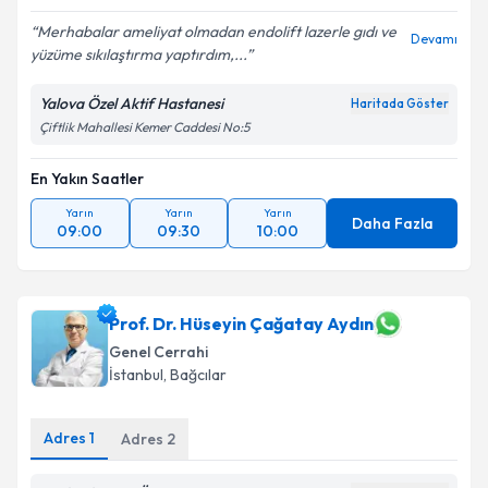
Merhabalar ameliyat olmadan endolift lazerle gıdı ve
Devamı
yüzüme sıkılaştırma yaptırdım,...
Yalova Özel Aktif Hastanesi
Haritada Göster
Çiftlik Mahallesi Kemer Caddesi No:5
En Yakın Saatler
Yarın
Yarın
Yarın
Daha Fazla
09:00
09:30
10:00
Prof. Dr. Hüseyin Çağatay Aydın
Genel Cerrahi
İstanbul
, Bağcılar
Adres
1
Adres
2