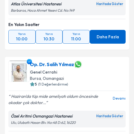
Atlas Üniversitesi Hastanesi
Kişisel verilerimin işlenmesine ilişkin
Aydınlatma
Haritada Göster
Metni
'ni okudum ve kişisel verilerimin belirtilen
Barbaros, Hoca Ahmet Yesevi Cd. No:149
kapsamda işlenmesini kabul ediyorum.
En Yakın Saatler
Takvim Talebini Gönder
Yarın
Yarın
Yarın
Daha Fazla
10:00
10:30
11:00
Op. Dr. Salih Yılmaz
Genel Cerrahi
Bursa
, Osmangazi
5
(
1
Değerlendirme)
Haziran'da tüp mide ameliyatı oldum öncesinde
Devamı
okadar çok doktor...
Özel Aritmi Osmangazi Hastanesi
Haritada Göster
Ulu, Ulubatlı Hasan Blv. No:48 D:62, 16220