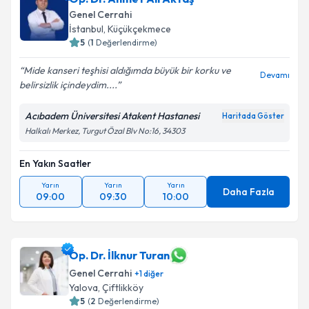
Genel Cerrahi
İstanbul
, Küçükçekmece
5
(
1
Değerlendirme)
Mide kanseri teşhisi aldığımda büyük bir korku ve
Devamı
belirsizlik içindeydim....
Acıbadem Üniversitesi Atakent Hastanesi
Haritada Göster
Halkalı Merkez, Turgut Özal Blv No:16, 34303
En Yakın Saatler
Yarın
Yarın
Yarın
Daha Fazla
09:00
09:30
10:00
Op. Dr. İlknur Turan
Genel Cerrahi
+
1
diğer
Yalova
, Çiftlikköy
5
(
2
Değerlendirme)