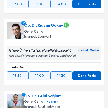
13:00
13:30
14:00
Daha Fazla
Op. Dr. Rıdvan Gökay
Genel Cerrahi
İstanbul
, Esenyurt
İstinye Üniversitesi Liv Hospital Bahçeşehir
Haritada Göster
Aşık Veysel Mahallesi Süleyman Demirel Caddesi No:1
En Yakın Saatler
13:30
14:00
14:30
Daha Fazla
Op. Dr. Celal Sağlam
Genel Cerrahi
+
2
diğer
İstanbul
, Büyükçekmece