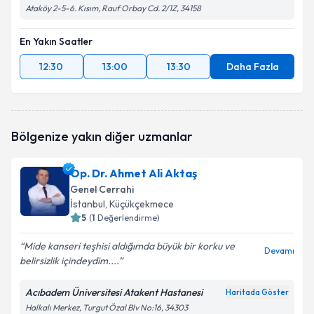
Ataköy 2-5-6. Kısım, Rauf Orbay Cd. 2/1Z, 34158
En Yakın Saatler
12:30
13:00
13:30
Daha Fazla
Bölgenize yakın diğer uzmanlar
Op. Dr. Ahmet Ali Aktaş
Genel Cerrahi
İstanbul
, Küçükçekmece
5
(
1
Değerlendirme)
Mide kanseri teşhisi aldığımda büyük bir korku ve
Devamı
belirsizlik içindeydim....
Acıbadem Üniversitesi Atakent Hastanesi
Haritada Göster
Halkalı Merkez, Turgut Özal Blv No:16, 34303