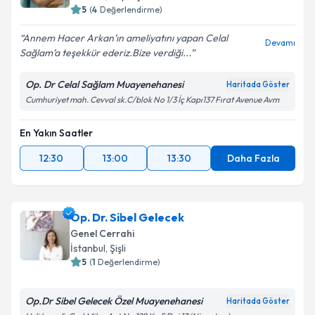
5
(
4
Değerlendirme)
Annem Hacer Arkan’ın ameliyatını yapan Celal
Devamı
Sağlam’a teşekkür ederiz.Bize verdiği...
Op. Dr Celal Sağlam Muayenehanesi
Haritada Göster
Cumhuriyet mah. Cevval sk.C/blok No 1/3 İç Kapı137 Fırat Avenue Avm
En Yakın Saatler
12:30
13:00
13:30
Daha Fazla
Op. Dr. Sibel Gelecek
Genel Cerrahi
İstanbul
, Şişli
5
(
1
Değerlendirme)
Op.Dr Sibel Gelecek Özel Muayenehanesi
Haritada Göster