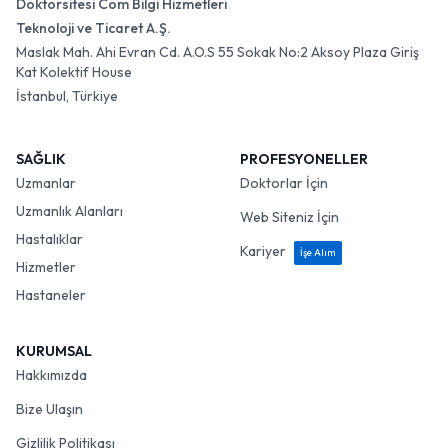
Doktorsitesi Com Bilgi Hizmetleri
Teknoloji ve Ticaret A.Ş.
Maslak Mah. Ahi Evran Cd. A.O.S 55 Sokak No:2 Aksoy Plaza Giriş
Kat Kolektif House
İstanbul, Türkiye
SAĞLIK
PROFESYONELLER
Uzmanlar
Doktorlar İçin
Uzmanlık Alanları
Web Siteniz İçin
Hastalıklar
Kariyer
İşe Alım
Hizmetler
Hastaneler
KURUMSAL
Hakkımızda
Bize Ulaşın
Gizlilik Politikası