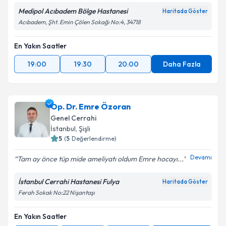
Medipol Acıbadem Bölge Hastanesi
Haritada Göster
Acıbadem, Şht. Emin Çölen Sokağı No:4, 34718
Kişisel verilerimin işlenmesine ilişkin
Aydınlatma
Metni
'ni okudum ve kişisel verilerimin belirtilen
En Yakın Saatler
kapsamda işlenmesini kabul ediyorum.
19:00
19:30
20:00
Daha Fazla
Takvim Talebini Gönder
Op. Dr. Emre Özoran
Genel Cerrahi
İstanbul
, Şişli
5
(
5
Değerlendirme)
Devamı
Tam ay önce tüp mide ameliyatı oldum Emre hocayı...
İstanbul Cerrahi Hastanesi Fulya
Haritada Göster
Ferah Sokak No:22 Nişantaşı
En Yakın Saatler