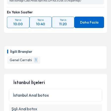
Vali konağı Cad.Milas Apt.No.129 Ka.5 Dai.13 (Nişantaşı)
En Yakın Saatler
Yarın
Yarın
Yarın
Daha Fazla
10:00
10:40
11:20
İlgili Branşlar
Genel Cerrahi
1
İstanbul İlçeleri
İstanbul
Anal botox
Şişli
Anal botox