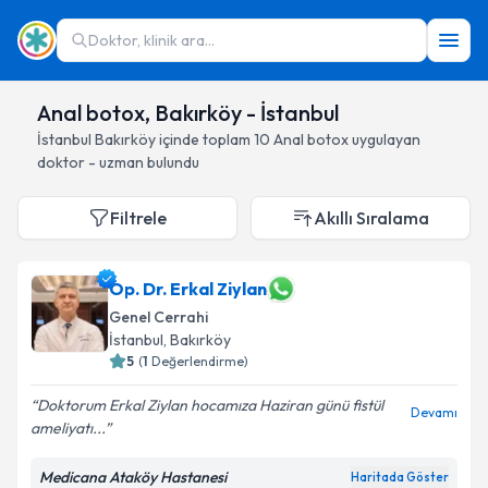
Doktor, klinik ara...
Anal botox, Bakırköy - İstanbul
İstanbul
Bakırköy
içinde toplam
10
Anal botox
uygulayan
doktor - uzman bulundu
Filtrele
Akıllı Sıralama
Op. Dr. Erkal Ziylan
Genel Cerrahi
İstanbul
, Bakırköy
5
(
1
Değerlendirme)
Doktorum Erkal Ziylan hocamıza Haziran günü fistül
Devamı
ameliyatı...
Medicana Ataköy Hastanesi
Haritada Göster