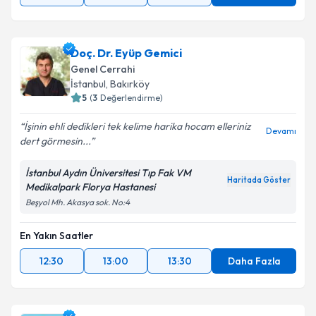
Doç. Dr. Eyüp Gemici
Genel Cerrahi
İstanbul
, Bakırköy
5
(
3
Değerlendirme)
İşinin ehli dedikleri tek kelime harika hocam elleriniz
Devamı
dert görmesin...
İstanbul Aydın Üniversitesi Tıp Fak VM
Haritada Göster
Medikalpark Florya Hastanesi
Beşyol Mh. Akasya sok. No:4
En Yakın Saatler
12:30
13:00
13:30
Daha Fazla