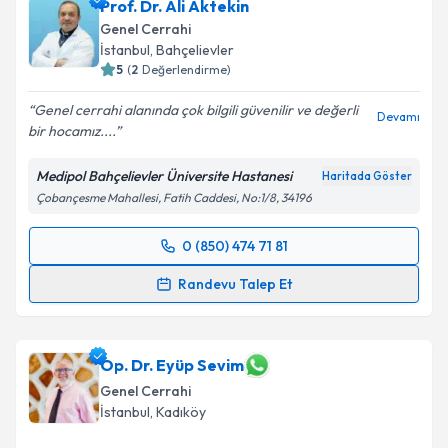
Prof. Dr. Ali Aktekin
Genel Cerrahi
İstanbul
, Bahçelievler
5
(
2
Değerlendirme)
Genel cerrahi alanında çok bilgili güvenilir ve değerli
Devamı
bir hocamız....
Medipol Bahçelievler Üniversite Hastanesi
Haritada Göster
Çobançesme Mahallesi, Fatih Caddesi, No:1/8, 34196
0 (850) 474 71 81
Randevu Takvimi Talebi
Randevu Talep Et
Prof. Dr. Ali Aktekin
için randevu takvimi talebi
oluşturun. Size bu uzmandan randevu almanız için bir
takvim hazırlandığında e-posta ile bilgilendireceğiz.
Op. Dr. Eyüp Sevim
Genel Cerrahi
E-posta Adresiniz
İstanbul
, Kadıköy