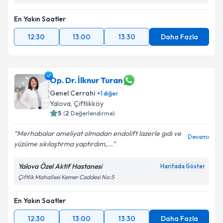
En Yakın Saatler
12:30
13:00
13:30
Daha Fazla
Op. Dr. İlknur Turan
Genel Cerrahi
+
1
diğer
Yalova
, Çiftlikköy
5
(
2
Değerlendirme)
Merhabalar ameliyat olmadan endolift lazerle gıdı ve
Devamı
yüzüme sıkılaştırma yaptırdım,...
Yalova Özel Aktif Hastanesi
Haritada Göster
Çiftlik Mahallesi Kemer Caddesi No:5
En Yakın Saatler
12:30
13:00
13:30
Daha Fazla