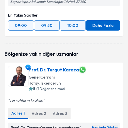
Seyrantepe, Abdulkadir Konukoğlu Cd No:1, 27080
En Yakın Saatler
09:00
09:30
10:00
Daha Fazla
Bölgenize yakın diğer uzmanlar
Prof. Dr. Turgut Karaca
Genel Cerrahi
Hatay
, İskenderun
5
(
1
Değerlendirme)
cerrahların kralısın
Adres
1
Adres
2
Adres
3
Prof. Dr. Turgut Karaca Muayenehanesi
Haritada Göster