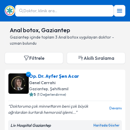
Doktor, klinik ara...
Anal botox, Gaziantep
Gaziantep
içinde toplam
3
Anal botox
uygulayan doktor -
uzman bulundu
Filtrele
Akıllı Sıralama
Op. Dr. Ayfer Şen Acar
Genel Cerrahi
Gaziantep
, Şehitkamil
5
(
1
Değerlendirme)
Doktoruma çok minnettarım beni çok büyük
Devamı
ağrılardan kurtardı hemoroid işlemi...
Liv Hospital Gaziantep
Haritada Göster