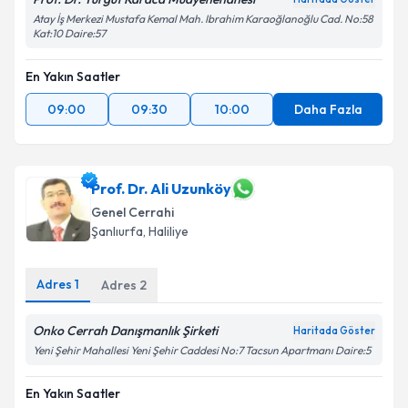
Atay İş Merkezi Mustafa Kemal Mah. Ibrahim Karaoğlanoğlu Cad. No:58
Kat:10 Daire:57
En Yakın Saatler
09:00
09:30
10:00
Daha Fazla
Prof. Dr. Ali Uzunköy
Genel Cerrahi
Şanlıurfa
, Haliliye
Adres
1
Adres
2
Onko Cerrah Danışmanlık Şirketi
Haritada Göster
Yeni Şehir Mahallesi Yeni Şehir Caddesi No:7 Tacsun Apartmanı Daire:5
En Yakın Saatler