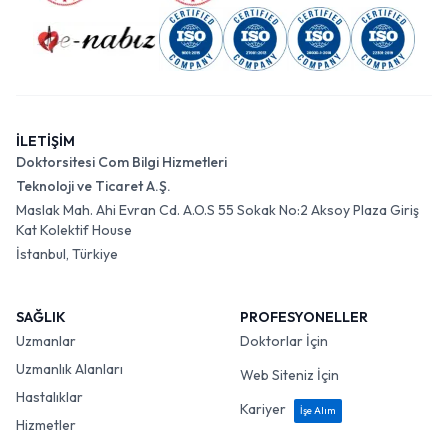
İLETİŞİM
Doktorsitesi Com Bilgi Hizmetleri
Teknoloji ve Ticaret A.Ş.
Maslak Mah. Ahi Evran Cd. A.O.S 55 Sokak No:2 Aksoy Plaza Giriş
Kat Kolektif House
İstanbul, Türkiye
SAĞLIK
PROFESYONELLER
Uzmanlar
Doktorlar İçin
Uzmanlık Alanları
Web Siteniz İçin
Hastalıklar
Kariyer
İşe Alım
Hizmetler