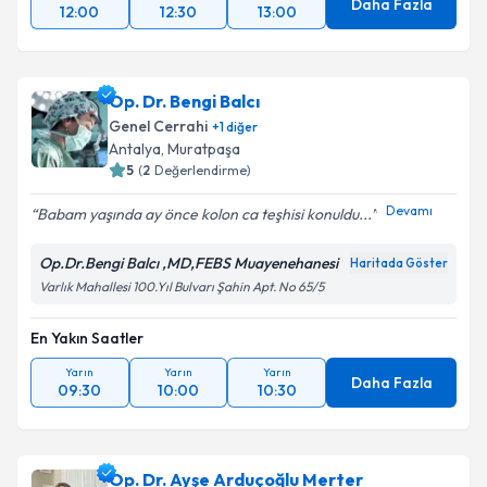
Daha Fazla
12:00
12:30
13:00
Op. Dr. Bengi Balcı
Genel Cerrahi
+
1
diğer
Antalya
, Muratpaşa
5
(
2
Değerlendirme)
Devamı
Babam yaşında ay önce kolon ca teşhisi konuldu...
Op.Dr.Bengi Balcı ,MD,FEBS Muayenehanesi
Haritada Göster
Varlık Mahallesi 100.Yıl Bulvarı Şahin Apt. No 65/5
En Yakın Saatler
Yarın
Yarın
Yarın
Daha Fazla
09:30
10:00
10:30
Op. Dr. Ayşe Arduçoğlu Merter