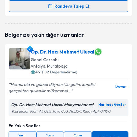
Randevu Talep Et
Randevu Takvimi Talebi
Op. Dr. Murat Kağan Bilge
için randevu takvimi
Bölgenize yakın diğer uzmanlar
talebi oluşturun. Size bu uzmandan randevu almanız
için bir takvim hazırlandığında e-posta ile
bilgilendireceğiz.
Op. Dr. Hacı Mehmet Ulusal
Genel Cerrahi
E-posta Adresiniz
Antalya
, Muratpaşa
4.9
(
182
Değerlendirme)
Hemoroid ve göbek düşmesi ile gittim kendisi
Devamı
Kişisel verilerimin işlenmesine ilişkin
Aydınlatma
gerçekten güvenilir mükemmel...
Metni
'ni okudum ve kişisel verilerimin belirtilen
kapsamda işlenmesini kabul ediyorum.
Op. Dr. Hacı Mehmet Ulusal Muayenehanesi
Haritada Göster
Yüksekalan Mah. Ali Çetinkaya Cad. No:35/3 Kınay Apt. 07100
Takvim Talebini Gönder
En Yakın Saatler
Yarın
Yarın
Yarın