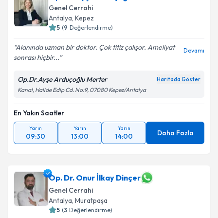
Genel Cerrahi
Antalya
, Kepez
5
(
9
Değerlendirme)
Alanında uzman bir doktor. Çok titiz çalışor. Ameliyat
Devamı
sonrası hiçbir...
Op.Dr.Ayşe Arduçoğlu Merter
Haritada Göster
Kanal, Halide Edip Cd. No:9, 07080 Kepez/Antalya
En Yakın Saatler
Yarın
Yarın
Yarın
Daha Fazla
09:30
13:00
14:00
Op. Dr. Onur İlkay Dinçer
Genel Cerrahi
Antalya
, Muratpaşa
5
(
3
Değerlendirme)