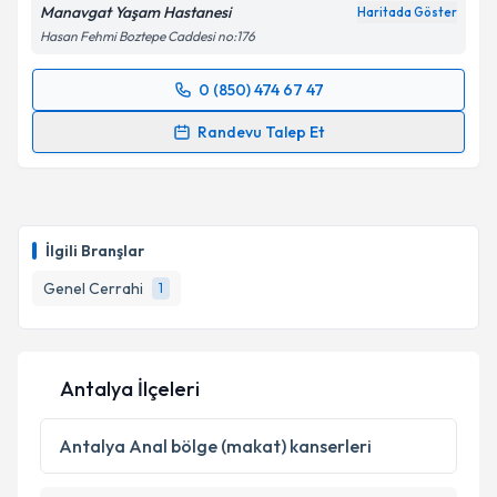
Manavgat Yaşam Hastanesi
Haritada Göster
Hasan Fehmi Boztepe Caddesi no:176
0 (850) 474 67 47
Randevu Takvimi Talebi
Randevu Talep Et
Op. Dr. Vedat Kürkçü
için randevu takvimi talebi
oluşturun. Size bu uzmandan randevu almanız için bir
takvim hazırlandığında e-posta ile bilgilendireceğiz.
İlgili Branşlar
E-posta Adresiniz
Genel Cerrahi
1
Kişisel verilerimin işlenmesine ilişkin
Aydınlatma
Antalya İlçeleri
Metni
'ni okudum ve kişisel verilerimin belirtilen
kapsamda işlenmesini kabul ediyorum.
Antalya
Anal bölge (makat) kanserleri
Takvim Talebini Gönder