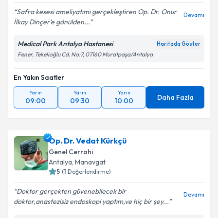
Safra kesesi ameliyatımı gerçekleştiren Op. Dr. Onur
Devamı
İlkay Dinçer’e gönülden...
Medical Park Antalya Hastanesi
Haritada Göster
Fener, Tekelioğlu Cd. No:7, 07160 Muratpaşa/Antalya
En Yakın Saatler
Yarın
Yarın
Yarın
Daha Fazla
09:00
09:30
10:00
Op. Dr. Vedat Kürkçü
Genel Cerrahi
Antalya
, Manavgat
5
(
1
Değerlendirme)
Doktor gerçekten güvenebilecek bir
Devamı
doktor,anastezisiz endoskopi yaptım,ve hiç bir şey...