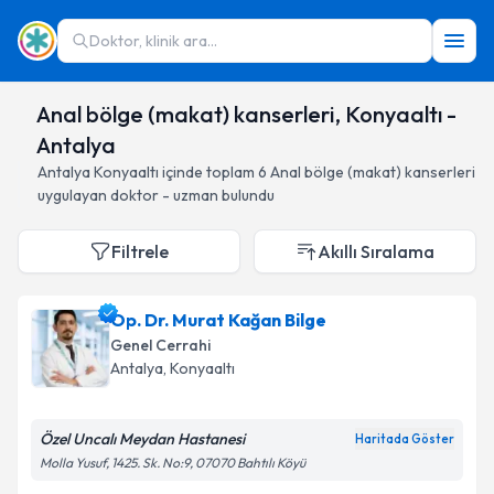
Doktor, klinik ara...
Anal bölge (makat) kanserleri, Konyaaltı -
Antalya
Antalya
Konyaaltı
içinde toplam
6
Anal bölge (makat) kanserleri
uygulayan doktor - uzman bulundu
Filtrele
Akıllı Sıralama
Op. Dr. Murat Kağan Bilge
Genel Cerrahi
Antalya
, Konyaaltı
Özel Uncalı Meydan Hastanesi
Haritada Göster
Molla Yusuf, 1425. Sk. No:9, 07070 Bahtılı Köyü