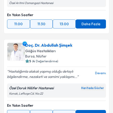
Özel Aritmi Osmangazi Hastanesi
En Yakın Saatler
11:00
11:30
13:00
Daha Fazla
Doç. Dr. Abdullah Şimşek
Göğüs Hastalıkları
Bursa
, Nilüfer
5
(
4
Değerlendirme)
Hastalığımla alakalı yapmış olduğu detaylı
Devamı
bilgilendirme, nezaketi ve samimi yaklaşımı...
Özel Doruk Nilüfer Hastanesi
Haritada Göster
Konak, Lefkoşe Cd. No:22
En Yakın Saatler