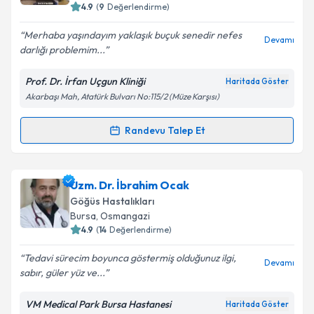
4.9
(
9
Değerlendirme)
Merhaba yaşındayım yaklaşık buçuk senedir nefes
Kişisel verilerimin işlenmesine ilişkin
Aydınlatma
Devamı
darlığı problemim...
Metni
'ni okudum ve kişisel verilerimin belirtilen
kapsamda işlenmesini kabul ediyorum.
Prof. Dr. İrfan Uçgun Kliniği
Haritada Göster
Akarbaşı Mah, Atatürk Bulvarı No:115/2 (Müze Karşısı)
Takvim Talebini Gönder
Randevu Talep Et
Randevu Takvimi Talebi
Prof. Dr. İrfan UÇGUN
için randevu takvimi talebi
Uzm. Dr. İbrahim Ocak
oluşturun. Size bu uzmandan randevu almanız için bir
Göğüs Hastalıkları
takvim hazırlandığında e-posta ile bilgilendireceğiz.
Bursa
, Osmangazi
4.9
(
14
Değerlendirme)
E-posta Adresiniz
Tedavi sürecim boyunca göstermiş olduğunuz ilgi,
Devamı
sabır, güler yüz ve...
VM Medical Park Bursa Hastanesi
Haritada Göster
Kişisel verilerimin işlenmesine ilişkin
Aydınlatma