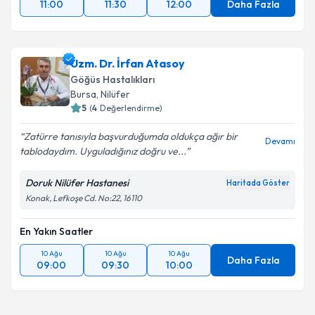
11:00
11:30
12:00
Daha Fazla
Uzm. Dr. İrfan Atasoy
Göğüs Hastalıkları
Bursa
, Nilüfer
5
(
4
Değerlendirme)
Zatürre tanısıyla başvurduğumda oldukça ağır bir
Devamı
tablodaydım. Uyguladığınız doğru ve...
Doruk Nilüfer Hastanesi
Haritada Göster
Konak, Lefkoşe Cd. No:22, 16110
En Yakın Saatler
10 Ağu
10 Ağu
10 Ağu
Daha Fazla
09:00
09:30
10:00