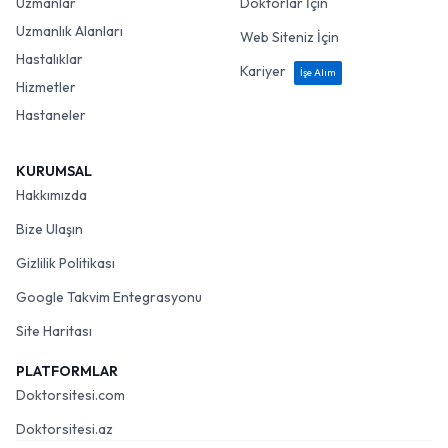
Uzmanlar
Doktorlar İçin
Uzmanlık Alanları
Web Siteniz İçin
Hastalıklar
Kariyer
İşe Alım
Hizmetler
Hastaneler
KURUMSAL
Hakkımızda
Bize Ulaşın
Gizlilik Politikası
Google Takvim Entegrasyonu
Site Haritası
PLATFORMLAR
Doktorsitesi.com
Doktorsitesi.az