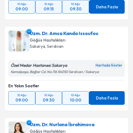
10 Ağu
10 Ağu
10 Ağu
Daha Fazla
09:00
09:15
09:30
Uzm. Dr. Amsa Kanda Issoufou
Göğüs Hastalıkları
Sakarya
, Serdivan
Özel Medar Hastanesi Sakarya
Haritada Göster
Kemalpaşa, Bağlar Cd. No:116 54050 Serdivan / Sakarya
En Yakın Saatler
10 Ağu
10 Ağu
10 Ağu
Daha Fazla
09:00
09:30
10:00
Uzm. Dr. Nurlana İbrahimova
Göğüs Hastalıkları