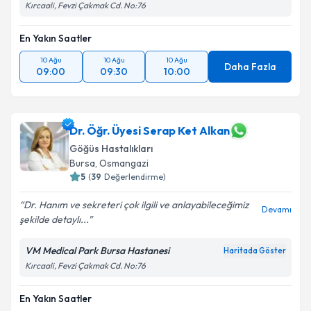
Kırcaali, Fevzi Çakmak Cd. No:76
Metni
'ni okudum ve kişisel verilerimin belirtilen
kapsamda işlenmesini kabul ediyorum.
En Yakın Saatler
10 Ağu
10 Ağu
10 Ağu
Takvim Talebini Gönder
Daha Fazla
09:00
09:30
10:00
Dr. Öğr. Üyesi Serap Ket Alkan
Göğüs Hastalıkları
Bursa
, Osmangazi
5
(
39
Değerlendirme)
Dr. Hanım ve sekreteri çok ilgili ve anlayabileceğimiz
Devamı
şekilde detaylı...
VM Medical Park Bursa Hastanesi
Haritada Göster
Kırcaali, Fevzi Çakmak Cd. No:76
En Yakın Saatler