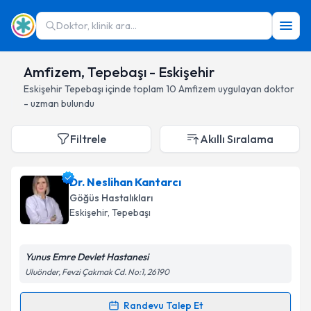
Doktor, klinik ara...
Amfizem, Tepebaşı - Eskişehir
Eskişehir
Tepebaşı
içinde toplam
10
Amfizem
uygulayan doktor
- uzman bulundu
Filtrele
Akıllı Sıralama
Dr. Neslihan Kantarcı
Göğüs Hastalıkları
Eskişehir
, Tepebaşı
Yunus Emre Devlet Hastanesi
Uluönder, Fevzi Çakmak Cd. No:1, 26190
Randevu Talep Et