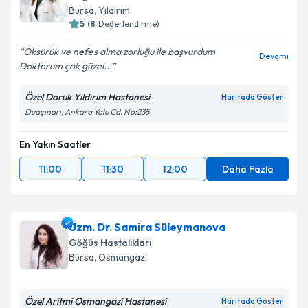
Bursa
, Yıldırım
5
(
8
Değerlendirme)
Öksürük ve nefes alma zorluğu ile başvurdum
Devamı
Doktorum çok güzel...
Özel Doruk Yıldırım Hastanesi
Haritada Göster
Duaçınarı, Ankara Yolu Cd. No:235
En Yakın Saatler
11:00
11:30
12:00
Daha Fazla
Uzm. Dr. Samira Süleymanova
Göğüs Hastalıkları
Bursa
, Osmangazi
Özel Aritmi Osmangazi Hastanesi
Haritada Göster