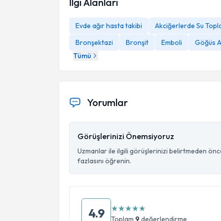
İlgi Alanları
Evde ağır hasta takibi
Akciğerlerde Su Topl
Bronşektazi
Bronşit
Emboli
Göğüs A
Tümü
Yorumlar
Görüşlerinizi Önemsiyoruz
Uzmanlar ile ilgili görüşlerinizi belirtmeden ön
fazlasını öğrenin.
★
★
★
★
★
4.9
Toplam
9
değerlendirme