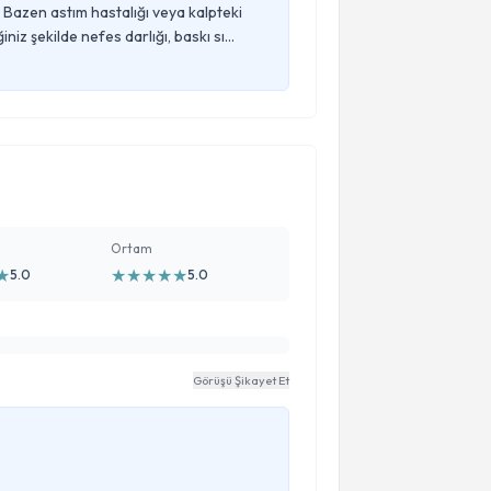
Bazen astım hastalığı veya kalpteki
rında temiz sadece billirubin kanımda
iniz şekilde nefes darlığı, baskı sı...
değil geri kalan herşey temiz neden
r gün birden nefesim kesilcek diye
rçekten çok sevinirim.
Ortam
★
★
★
★
★
★
5.0
5.0
Görüşü Şikayet Et