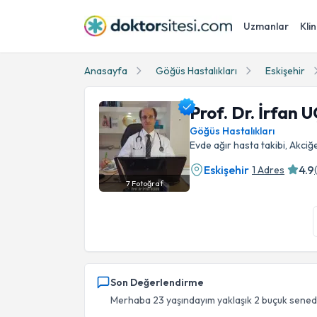
Uzmanlar
Klin
Anasayfa
Göğüs Hastalıkları
Eskişehir
Prof. Dr. İrfan
Göğüs Hastalıkları
Evde ağır hasta takibi, Akciğe
Eskişehir
4.9
1 Adres
7
Fotoğraf
Prof. Dr. İrfan UÇGUN Profil Fotoğrafı
Son Değerlendirme
Merhaba 23 yaşındayım yaklaşık 2 buçuk senedir