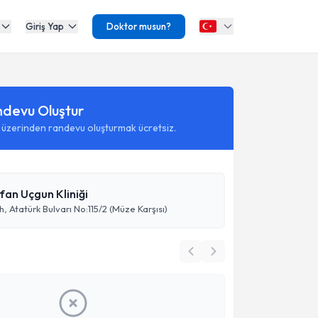
Giriş Yap
Doktor musun?
ndevu Oluştur
 üzerinden randevu oluşturmak ücretsiz.
rfan Uçgun Kliniği
, Atatürk Bulvarı No:115/2 (Müze Karşısı)