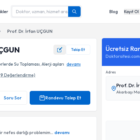
ikler
Blog
Kayıt Ol
Prof. Dr. İrfan UÇGUN
Ücretsiz Ra
 UÇGUN
Takip Et
Doktorsitesi.com
rlerde Su Toplaması, Alerji aşıları
devamı
Adres
(
9
Değerlendirme)
Prof. Dr. İ
Akarbaşı Mah
Soru Sor
Randevu Talep Et
 nefes darlığı problemim...
devamı