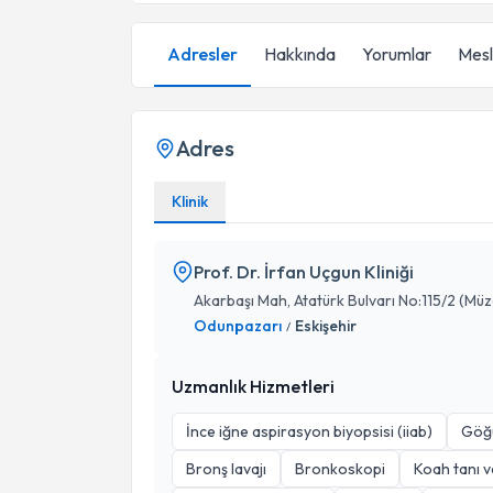
Adresler
Hakkında
Yorumlar
Mesle
Adres
Klinik
Prof. Dr. İrfan Uçgun Kliniği
Akarbaşı Mah, Atatürk Bulvarı No:115/2 (Müz
Odunpazarı
Eskişehir
/
Uzmanlık Hizmetleri
İnce iğne aspirasyon biyopsisi (iiab)
Göğ
Bronş lavajı
Bronkoskopi
Koah tanı v