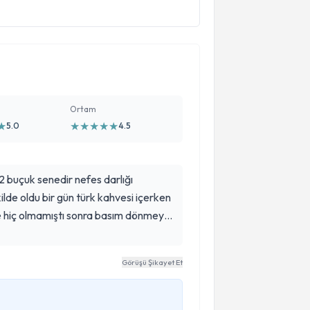
Ortam
★
★
★
★
★
★
5.0
4.5
 buçuk senedir nefes darlığı
ilde oldu bir gün türk kahvesi içerken
e hiç olmamıştı sonra basım dönmeye
anik oldum sonra sürekli olarak nefesim
bir sorunum yok çok şükür ama bazen
Görüşü Şikayet Et
m sanki aldığım nefes ciğerlerimi
hafifliyor bazen çoğalıyor üç gün
ve EKG çekildi artı kanda alındı