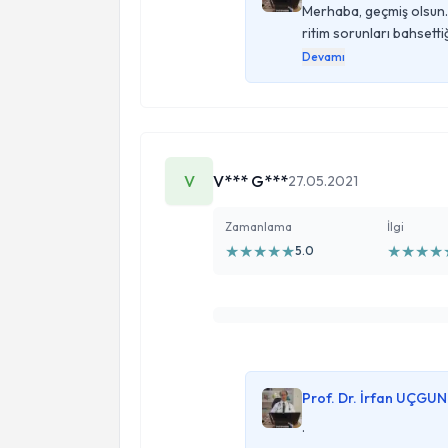
Merhaba, geçmiş olsun. 
cigerlerim temiz EKG temiz kanla
ritim sorunları bahsettiğ
biraz yüksek çıktı ama çok fazla 
Devamı
olabilir acaba çünkü gerçekten bi
korkuyorum yardımcı olursanız ge
V
V*** G***
27.05.2021
Zamanlama
İlgi
★
★
★
★
★
★
★
★
★
5.0
Prof. Dr. İrfan UÇGUN
.