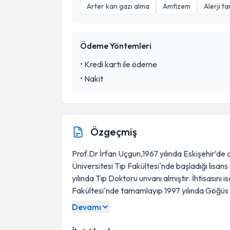
Arter kan gazı alma
Amfizem
Alerji ta
Ödeme Yöntemleri
•
Kredi kartı ile ödeme
•
Nakit
Özgeçmiş
Prof.Dr İrfan Uçgun,1967 yılında Eskişehir’de
Üniversitesi Tıp Fakültesi'nde başladığı lisa
yılında Tıp Doktoru unvanı almıştır. İhtisasını
Fakültesi'nde tamamlayıp 1997 yılında Göğüs 
Devamı