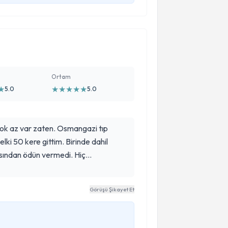
Ortam
★
★
★
★
★
★
5.0
5.0
çok az var zaten. Osmangazi tıp
ki 50 kere gittim. Birinde dahil
ından ödün vermedi. Hiç
ı olsun hocam bir değil binkez.
Görüşü Şikayet Et