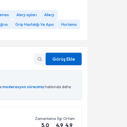
aması
Alerji aşıları
Allerji
ğrısı
Grip Hastalığı Ve Aşısı
Horlama
Görüş Ekle
ce
moderasyon sürecimiz
hakkında daha
Zamanlama
İlgi
Ortam
5.0
4.9
4.9