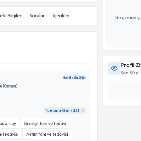
ki Bilgiler
Sorular
İçerikler
Bu uzman şu
Profil Z
Son 30 gü
Haritada Gör
e Karşısı)
Tümünü Gör (
33
)
üs x-ray
Bronşit tanı ve tedavi
e tedavisi
Astım tanı ve tedavisi