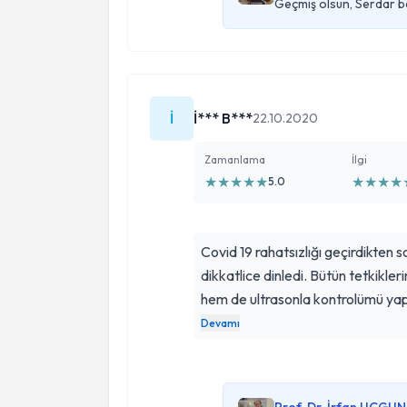
Geçmiş olsun, Serdar b
İ
İ*** B***
22.10.2020
Zamanlama
İlgi
★
★
★
★
★
★
★
★
★
5.0
Covid 19 rahatsızlığı geçirdikten
dikkatlice dinledi. Bütün tetkiklerim
hem de ultrasonla kontrolümü yapt
edince endişelerim azaldı ve rahat
Devamı
zaman ihtiyaç duyarsam telefonla ulaşa
alanında tecrübeli, bilgili ve çok 
kaldım. Gönül rahatlığıyla gidebil