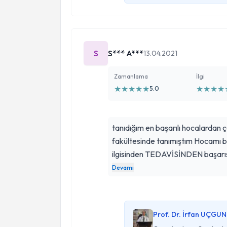
S
S*** A***
13.04.2021
Zamanlama
İlgi
★
★
★
★
★
★
★
★
★
5.0
tanıdığım en başarılı hocalardan 
fakültesinde tanımıştım Hocamı bel
ilgisinden TEDAVİSİNDEN başarıs
düşünmeden gidin derim. Allah raz
Devamı
Prof. Dr. İrfan UÇGUN