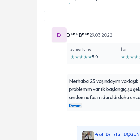
D
D*** B***
29.03.2022
Zamanlama
İlgi
★
★
★
★
★
★
★
★
★
5.0
Merhaba 23 yaşındayım yaklaşık 2
problemim var ilk başlangıç şu şek
aniden nefesim daraldı daha önc
başladı yerleşim ellerim titredi p
Devamı
daralmaya başladı gece uyurken 
aşırı derece de yoğun hissediyoru
doldurmuyor hergun oluyor bazen 
Prof. Dr. İrfan UÇGUN
önce gittim doktora akciğer filmi 