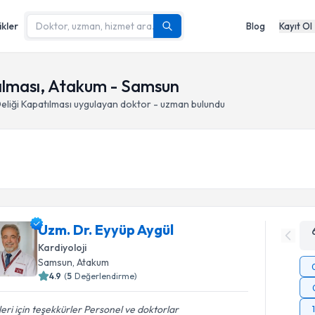
ikler
Blog
Kayıt Ol
tılması, Atakum - Samsun
eliği Kapatılması
uygulayan doktor - uzman bulundu
Uzm. Dr. Eyyüp Aygül
Kardiyoloji
Samsun
, Atakum
4.9
(
5
Değerlendirme)
ileri için teşekkürler Personel ve doktorlar