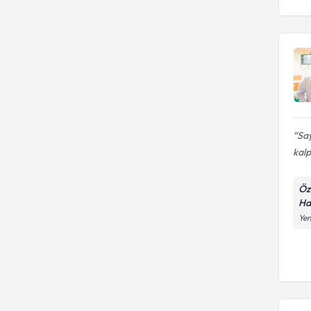
onarımı
Sa
kalp
Öz
Ha
Yen