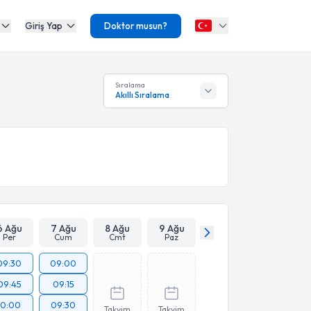
Giriş Yap
Doktor musun?
Sıralama
Akıllı Sıralama
6 Ağu
7 Ağu
8 Ağu
9 Ağu
Per
Cum
Cmt
Paz
09:30
09:00
09:45
09:15
10:00
09:30
Takvim
Takvim