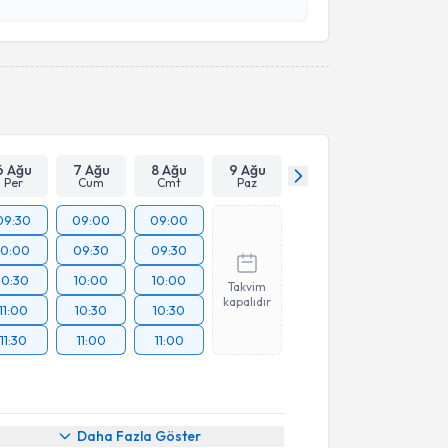
esini kabul ediyorum.
Takvim Talebini Gönder
6 Ağu
7 Ağu
8 Ağu
9 Ağu
Per
Cum
Cmt
Paz
09:30
09:00
09:00
10:00
09:30
09:30
10:30
10:00
10:00
Takvim
kapalıdır
11:00
10:30
10:30
11:30
11:00
11:00
Daha Fazla Göster