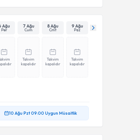
6 Ağu
7 Ağu
8 Ağu
9 Ağu
Per
Cum
Cmt
Paz
Takvim
Takvim
Takvim
Takvim
palıdır
kapalıdır
kapalıdır
kapalıdır
10 Ağu
Pzt
09:00
Uygun Müsaitlik
akvimi Talebi