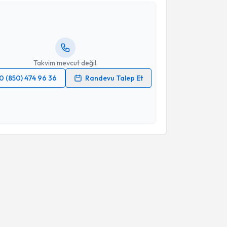
efa Gül
için randevu takvimi talebi oluşturun. Size bu
ndevu almanız için bir takvim hazırlandığında e-
lgilendireceğiz.
resiniz
Takvim mevcut değil.
0 (850) 474 96 36
Randevu Talep Et
 verilerimin işlenmesine ilişkin
Aydınlatma Metni
'ni
 ve kişisel verilerimin belirtilen kapsamda
esini kabul ediyorum.
Takvim Talebini Gönder