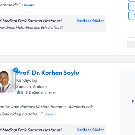
emmeldir
Devamı
 Medical Park Samsun Hastanesi
Haritada Göster
ar Sinan Mah. Alparslan Bulvarı, No: 17
Randevu T
Prof. Dr. 
Prof. Dr. Korhan Soylu
Size bu uzm
Kardiyoloji
hazırlandığ
Samsun
, Atakum
5
(
5
Değerlendirme)
E-posta Ad
B
emizin kalp doktoru Korhan hocamız. Alanında çok
übeli olduğunu daha...
Devamı
Kişisel
okudum
 Medical Park Samsun Hastanesi
Haritada Göster