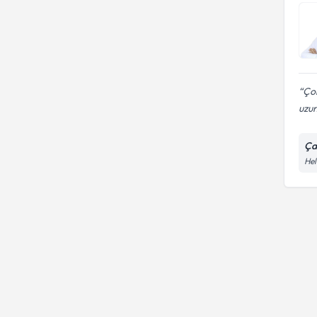
Çok
uzun
Ça
Hel