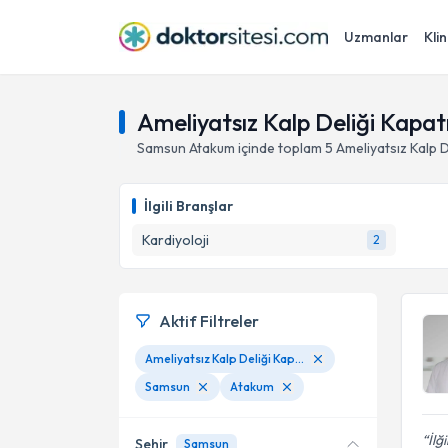
Uzmanlar
Klin
Ameliyatsız Kalp Deliği Kapa
Samsun
Atakum
içinde toplam
5
Ameliyatsız Kalp D
İlgili Branşlar
Kardiyoloji
2
Aktif Filtreler
Ameliyatsız Kalp Deliği Kapatılması
Samsun
Atakum
İlğ
Şehir
Samsun