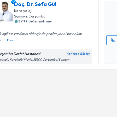
Doç. Dr. S
Doç. Dr. Sefa Gül
uzmandan ra
Kardiyoloji
posta ile bi
Samsun
, Çarşamba
5
(
199
Değerlendirme)
E-posta Ad
 ilgili ve yardımcı oldu işinde profesyonel bir hekim
...
Devamı
Kişisel
okudum
rşamba Devlet Hastanesi
Haritada Göster
işlenm
vacalı, Kavakdibi Mevki, 55500 Çarşamba/Samsun