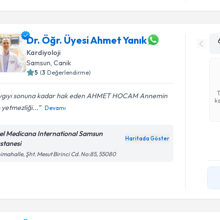
Dr. Öğr. Üyesi Ahmet Yanık
Kardiyoloji
Samsun
, Canik
5
(
3
Değerlendirme)
ygıyı sonuna kadar hak eden AHMET HOCAM Annemin
ka
 yetmezliği...
Devamı
el Medicana International Samsun
Haritada Göster
stanesi
imahalle, Şht. Mesut Birinci Cd. No:85, 55080
Randevu T