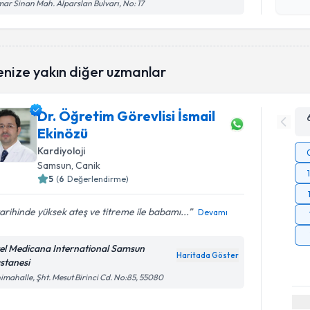
işlenm
ar Sinan Mah. Alparslan Bulvarı, No: 17
enize yakın diğer uzmanlar
Dr. Öğretim Görevlisi İsmail
Ekinözü
Kardiyoloji
Samsun
, Canik
5
(
6
Değerlendirme)
 tarihinde yüksek ateş ve titreme ile babamı...
Devamı
el Medicana International Samsun
Haritada Göster
stanesi
imahalle, Şht. Mesut Birinci Cd. No:85, 55080