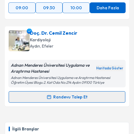
09:00
09:30
10:00
Daha Fazla
Doç. Dr. Cemil Zencir
Kardiyoloji
Aydın
, Efeler
Adnan Menderes Üniversitesi Uygulama ve
Haritada Göster
Araştırma Hastanesi
Adnan Menderes Üniversitesi Uygulama ve Araştırma Hastanesi
Öğretim Üyesi Blogu 2. Kat Oda No:214 Aydın 09100 Türkiye
Randevu Talep Et
Randevu Takvimi Talebi
Doç. Dr. Cemil Zencir
için randevu takvimi talebi
oluşturun. Size bu uzmandan randevu almanız için bir
İlgili Branşlar
takvim hazırlandığında e-posta ile bilgilendireceğiz.