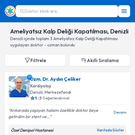
Doktor, klinik ara...
Ameliyatsız Kalp Deliği Kapatılması, Denizli
Denizli
içinde toplam
3
Ameliyatsız Kalp Deliği Kapatılması
uygulayan doktor - uzman bulundu
Filtrele
Akıllı Sıralama
Uzm. Dr. Aydın Çeliker
Kardiyoloji
Denizli
, Merkezefendi
5
(
3
Değerlendirme)
Ankarada yaşayan halamı özellikle doktor beye
Devamı
getirdim bir stent ve...
Özel Denipol Hastanesi
Haritada Göster