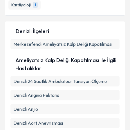
Kardiyoloji
1
E-posta Adresiniz
Denizli İlçeleri
Kişisel verilerimin işlenmesine ilişkin
Aydınlatma
Merkezefendi
Metni
'ni okudum ve kişisel verilerimin belirtilen
Ameliyatsız Kalp Deliği Kapatılması
kapsamda işlenmesini kabul ediyorum.
Ameliyatsız Kalp Deliği Kapatılması ile İlgili
Takvim Talebini Gönder
Hastalıklar
Denizli 24 Saatlik Ambulatuar Tansiyon Ölçümü
Denizli Angina Pektoris
Denizli Anjio
Denizli Aort Anevrizması