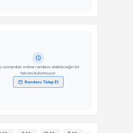
akvimi Talebi
Takvim Talebini Gönder
S. Hamed (Hamit) Moghanchi Zadeh
için randevu
ebi oluşturun. Size bu uzmandan randevu almanız için
hazırlandığında e-posta ile bilgilendireceğiz.
resiniz
u uzmandan online randevu alabileceğin bir
takvimi bulunmuyor.
Randevu Talep Et
 verilerimin işlenmesine ilişkin
Aydınlatma Metni
'ni
 ve kişisel verilerimin belirtilen kapsamda
esini kabul ediyorum.
Takvim Talebini Gönder