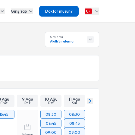
Giriş Yap
Doktor musun?
Sıralama
Akıllı Sıralama
8 Ağu
9 Ağu
10 Ağu
11 Ağu
Cmt
Paz
Pzt
Sal
15:45
08:30
08:30
08:45
08:45
09:00
09:00
Takvim