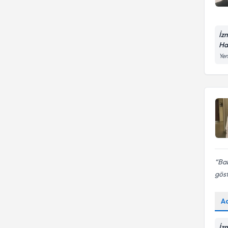
İz
Ha
Yen
Bab
göst
A
İz