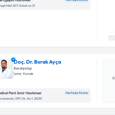
el Egepol Hastanesi
Haritada Göster
eşli Mah 507. Sokak no 13
Randevu T
Doç. Dr. B
bu uzmandan
Doç. Dr. Burak Ayça
posta ile bi
Kardiyoloji
E-posta Ad
İzmir
, Konak
B
dical Park İzmir Hastanesi
Haritada Göster
Kişisel
ramanlar, 1397. Sk. No:1, 35230
okudum
işlenm