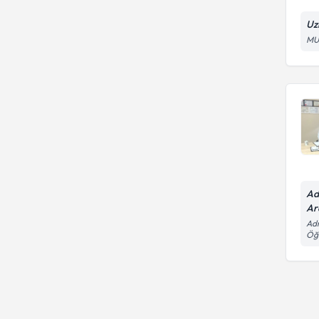
Uz
MU
Ad
Ar
Adn
Öğr