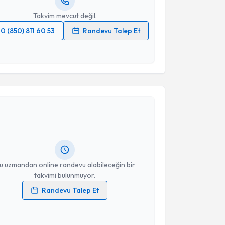
Takvim mevcut değil.
0 (850) 811 60 53
Randevu Talep Et
 verilerimin işlenmesine ilişkin
Aydınlatma Metni
'ni
 ve kişisel verilerimin belirtilen kapsamda
esini kabul ediyorum.
akvimi Talebi
Takvim Talebini Gönder
Gizem Türkel Tan
için randevu takvimi talebi
Size bu uzmandan randevu almanız için bir takvim
ında e-posta ile bilgilendireceğiz.
resiniz
u uzmandan online randevu alabileceğin bir
takvimi bulunmuyor.
Randevu Talep Et
 verilerimin işlenmesine ilişkin
Aydınlatma Metni
'ni
 ve kişisel verilerimin belirtilen kapsamda
esini kabul ediyorum.