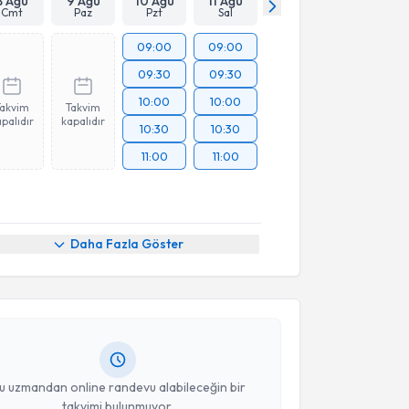
8 Ağu
9 Ağu
10 Ağu
11 Ağu
Cmt
Paz
Pzt
Sal
09:00
09:00
09:30
09:30
10:00
10:00
Takvim
Takvim
palıdır
kapalıdır
10:30
10:30
11:00
11:00
akvimi Talebi
Daha Fazla Göster
Mahmut Acar
için randevu takvimi talebi oluşturun.
andan randevu almanız için bir takvim
ında e-posta ile bilgilendireceğiz.
resiniz
u uzmandan online randevu alabileceğin bir
takvimi bulunmuyor.