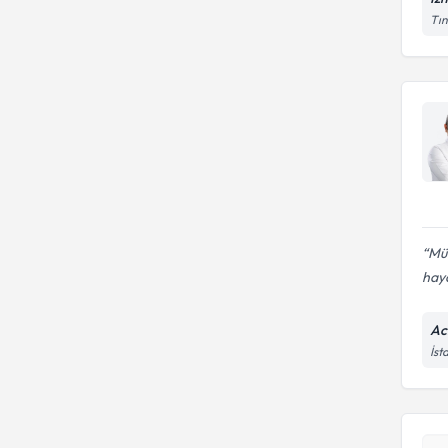
Tın
Mü
haya
Ac
İst