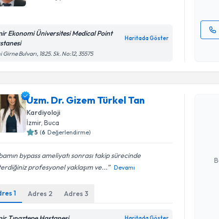
mir Ekonomi Üniversitesi Medical Point
Haritada Göster
stanesi
Kişisel
i Girne Bulvarı, 1825. Sk. No:12, 35575
okudum
işlenm
Randevu T
Uzm. Dr. Gizem Türkel Tan
Uzm. Dr. 
Kardiyoloji
oluşturun. 
İzmir
, Buca
hazırlandığ
5
(
6
Değerlendirme)
E-posta Ad
amın bypass ameliyatı sonrası takip sürecinde
B
erdiğiniz profesyonel yaklaşım ve...
Devamı
dres
1
Adres
2
Adres
3
Kişisel
okudum
işlenm
mir Tınaztepe Hastanesi
Haritada Göster