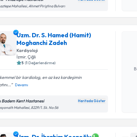
aztepe Mahallesi, Ahmet Piriştina Bulvarı
Randevu T
Uzm. Dr. S. Hamed (Hamit)
Uzm. Dr. 
Moghanchi Zadeh
takvimi tal
bir takvim 
Kardiyoloji
İzmir
, Çiğli
E-posta Ad
5
(
1
Değerlendirme)
B
kemmel bir kardiolog, en az kez kardeşimin
tını...
Devamı
Kişisel
okudum
ı Badem Kent Hastanesi
Haritada Göster
işlenm
asyonaltı Mahallesi, 8229/1. Sk. No:56
Uzm. Dr. İbrahim Kocaoğlu