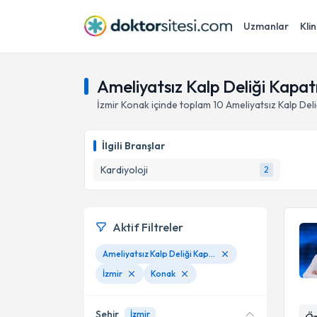
Uzmanlar
Klin
Ameliyatsız Kalp Deliği Kapat
İzmir
Konak
içinde toplam
10
Ameliyatsız Kalp Deli
İlgili Branşlar
Kardiyoloji
2
Aktif Filtreler
Ameliyatsız Kalp Deliği Kapatılması
İzmir
Konak
Şehir
İzmir