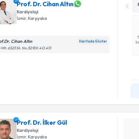
Prof. Dr. Cihan Altın
Kardiyoloji
İzmir
, Karşıyaka
of.Dr. Cihan Altın
Haritada Göster
ka
ı Mh. 6523 Sk. No.32/B K.4 D.413
Randevu T
Prof. Dr. İ
uzmandan ra
Prof. Dr. İlker Gül
posta ile bi
Kardiyoloji
İzmir
, Karşıyaka
E-posta Ad