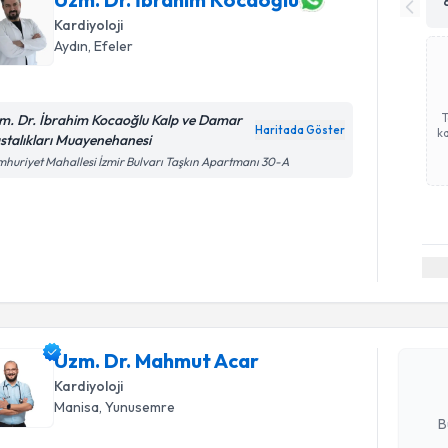
Kardiyoloji
Aydın
, Efeler
m. Dr. İbrahim Kocaoğlu Kalp ve Damar
Haritada Göster
ka
stalıkları Muayenehanesi
huriyet Mahallesi İzmir Bulvarı Taşkın Apartmanı 30-A
Randevu T
Uzm. Dr. 
Size bu uzm
Uzm. Dr. Mahmut Acar
hazırlandığ
Kardiyoloji
E-posta Ad
Manisa
, Yunusemre
B