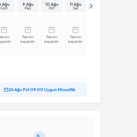
8 Ağu
9 Ağu
10 Ağu
11 Ağu
Cmt
Paz
Pzt
Sal
Takvim
Takvim
Takvim
Takvim
palıdır
kapalıdır
kapalıdır
kapalıdır
akvimi Talebi
24 Ağu
Pzt
09:00
Uygun Müsaitlik
lker Gül
için randevu takvimi talebi oluşturun. Size bu
ndevu almanız için bir takvim hazırlandığında e-
lgilendireceğiz.
resiniz