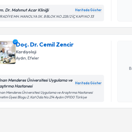
m. Dr. Mahmut Acar Kliniği
Haritada Göster
Kişisel
RADİYE MH. MANOLYA SK. B BLOK NO.228/2 İÇ KAPI NO 33
Randevu T
okudum
işlenm
Doç. Dr. C
Size bu uzm
Doç. Dr. Cemil Zencir
hazırlandığ
Kardiyoloji
Aydın
, Efeler
E-posta Ad
B
nan Menderes Üniversitesi Uygulama ve
Haritada Göster
aştırma Hastanesi
Kişisel
an Menderes Üniversitesi Uygulama ve Araştırma Hastanesi
okudum
etim Üyesi Blogu 2. Kat Oda No:214 Aydın 09100 Türkiye
işlenm