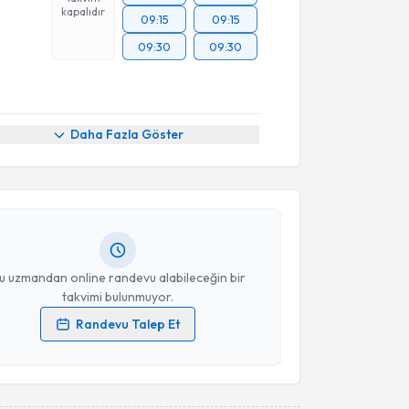
kapalıdır
09:15
09:15
09:30
09:30
akvimi Talebi
Daha Fazla Göster
urak Ayça
için randevu takvimi talebi oluşturun. Size
 randevu almanız için bir takvim hazırlandığında e-
lgilendireceğiz.
resiniz
u uzmandan online randevu alabileceğin bir
takvimi bulunmuyor.
Randevu Talep Et
 verilerimin işlenmesine ilişkin
Aydınlatma Metni
'ni
 ve kişisel verilerimin belirtilen kapsamda
esini kabul ediyorum.