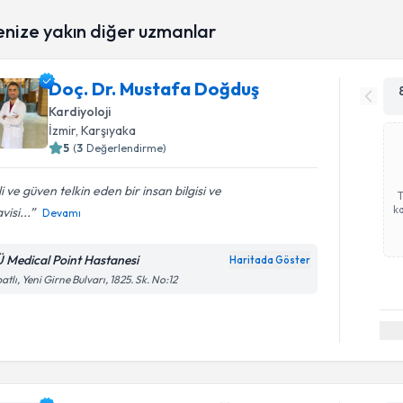
enize yakın diğer uzmanlar
Doç. Dr. Mustafa Doğduş
Kardiyoloji
İzmir
, Karşıyaka
5
(
3
Değerlendirme)
ili ve güven telkin eden bir insan bilgisi ve
ka
visi...
Devamı
Ü Medical Point Hastanesi
Haritada Göster
atlı, Yeni Girne Bulvarı, 1825. Sk. No:12