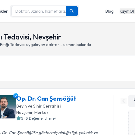
ikler
Blog
Kayıt Ol
ı Tedavisi, Nevşehir
ıtığı Tedavisi
uygulayan doktor - uzman bulundu
Op. Dr. Can Şensöğüt
Beyin ve Sinir Cerrahisi
Nevşehir
, Merkez
5
(
3
Değerlendirme)
 Dr. Can Şensöğüt’e göstermiş olduğu ilgi, yakınlık ve