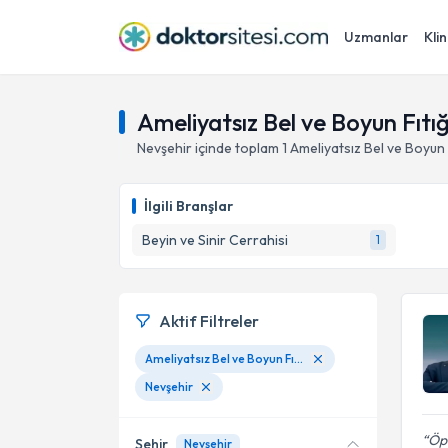
Uzmanlar
Klin
Ameliyatsız Bel ve Boyun Fıtığ
Nevşehir
içinde toplam
1
Ameliyatsız Bel ve Boyun F
İlgili Branşlar
Beyin ve Sinir Cerrahisi
1
Aktif Filtreler
Ameliyatsız Bel ve Boyun Fıtığı Tedavisi
Nevşehir
Öp.
Şehir
Nevşehir