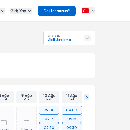
Giriş Yap
Doktor musun?
Sıralama
Akıllı Sıralama
8 Ağu
9 Ağu
10 Ağu
11 Ağu
Cmt
Paz
Pzt
Sal
09:00
09:00
09:15
09:15
09:30
09:30
Takvim
Takvim