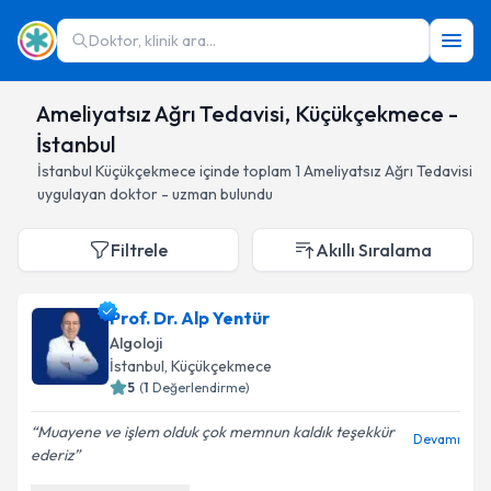
Doktor, klinik ara...
Ameliyatsız Ağrı Tedavisi, Küçükçekmece -
İstanbul
İstanbul
Küçükçekmece
içinde toplam
1
Ameliyatsız Ağrı Tedavisi
uygulayan doktor - uzman bulundu
Filtrele
Akıllı Sıralama
Prof. Dr. Alp Yentür
Algoloji
İstanbul
, Küçükçekmece
5
(
1
Değerlendirme)
Muayene ve işlem olduk çok memnun kaldık teşekkür
Devamı
ederiz