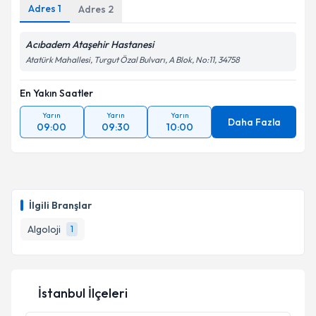
Adres
1
Adres
2
Acıbadem Ataşehir Hastanesi
Atatürk Mahallesi, Turgut Özal Bulvarı, A Blok, No:11, 34758
En Yakın Saatler
Yarın
Yarın
Yarın
Daha Fazla
09:00
09:30
10:00
İlgili Branşlar
Algoloji
1
İstanbul İlçeleri