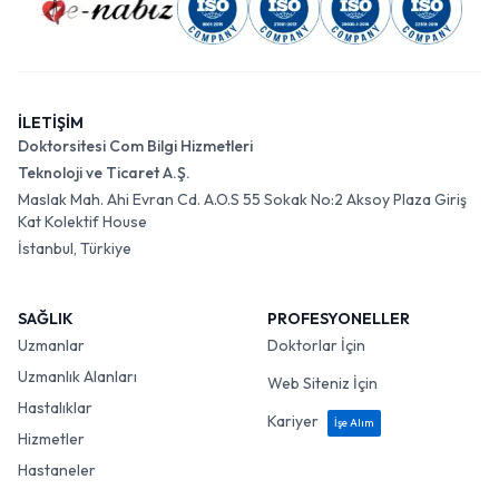
İLETİŞİM
Doktorsitesi Com Bilgi Hizmetleri
Teknoloji ve Ticaret A.Ş.
Maslak Mah. Ahi Evran Cd. A.O.S 55 Sokak No:2 Aksoy Plaza Giriş
Kat Kolektif House
İstanbul, Türkiye
SAĞLIK
PROFESYONELLER
Uzmanlar
Doktorlar İçin
Uzmanlık Alanları
Web Siteniz İçin
Hastalıklar
Kariyer
İşe Alım
Hizmetler
Hastaneler