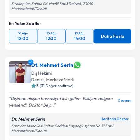
Sırakapılar, Saltak Cd. No:59 Kat:3 Daire:8, 20010
Merkezefendi/Denizli
En Yakın Saatler
10 Ağu
10 Ağu
10 Ağu
Daha Fazla
12:00
12:30
14:00
Dt. Mehmet Serin
Diş Hekimi
Denizli
, Merkezefendi
5
(
31
Değerlendirme)
Dişimde oluşan hassasiyet için gittim. Eskiyen dolgum
Devamı
yenilendi. Doktor bey...
Dt. Mehmet Serin
Haritada Göster
Saraylar Mahallesi Saltak Caddesi Kayaoğlu İşhanı No:19 Kat:2
Merkezefendi/Denizli