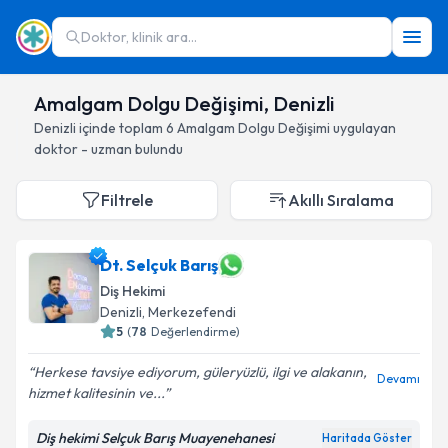
Doktor, klinik ara...
Amalgam Dolgu Değişimi, Denizli
Denizli
içinde toplam
6
Amalgam Dolgu Değişimi
uygulayan
doktor - uzman bulundu
Filtrele
Akıllı Sıralama
Dt. Selçuk Barış
Diş Hekimi
Denizli
, Merkezefendi
5
(
78
Değerlendirme)
Herkese tavsiye ediyorum, güleryüzlü, ilgi ve alakanın,
Devamı
hizmet kalitesinin ve...
Diş hekimi Selçuk Barış Muayenehanesi
Haritada Göster