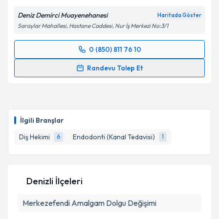
Deniz Demirci Muayenehanesi
Haritada Göster
Saraylar Mahallesi, Hastane Caddesi, Nur İş Merkezi No:3/1
0 (850) 811 76 10
Randevu Takvimi Talebi
Randevu Talep Et
Dt. Deniz Demirci
için randevu takvimi talebi
oluşturun. Size bu uzmandan randevu almanız için bir
takvim hazırlandığında e-posta ile bilgilendireceğiz.
İlgili Branşlar
E-posta Adresiniz
Diş Hekimi
Endodonti (Kanal Tedavisi)
6
1
Kişisel verilerimin işlenmesine ilişkin
Aydınlatma
Denizli İlçeleri
Metni
'ni okudum ve kişisel verilerimin belirtilen
kapsamda işlenmesini kabul ediyorum.
Merkezefendi
Amalgam Dolgu Değişimi