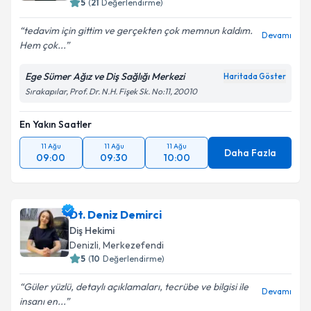
5
(
21
Değerlendirme)
tedavim için gittim ve gerçekten çok memnun kaldım.
Devamı
Hem çok...
Ege Sümer Ağız ve Diş Sağlığı Merkezi
Haritada Göster
Sırakapılar, Prof. Dr. N.H. Fişek Sk. No:11, 20010
En Yakın Saatler
11 Ağu
11 Ağu
11 Ağu
Daha Fazla
09:00
09:30
10:00
Dt. Deniz Demirci
Diş Hekimi
Denizli
, Merkezefendi
5
(
10
Değerlendirme)
Güler yüzlü, detaylı açıklamaları, tecrübe ve bilgisi ile
Devamı
insanı en...