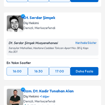
Dt. Serdar Şimşek
Diş Hekimi
Denizli
, Merkezefendi
Dt. Serdar Şimşek Muayenehanesi
Haritada Göster
Saraylar Mahallesi, Hastane Caddesi Tokcan Apart No: 38 İç Kapı
No:301
En Yakın Saatler
16:00
16:30
17:00
Daha Fazla
Uzm. Dt. Kadir Tunahan Alan
Diş Hekimi
+
1
diğer
Denizli
, Merkezefendi