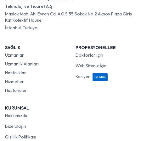
Teknoloji ve Ticaret A.Ş.
Maslak Mah. Ahi Evran Cd. A.O.S 55 Sokak No:2 Aksoy Plaza Giriş
Kat Kolektif House
İstanbul, Türkiye
SAĞLIK
PROFESYONELLER
Uzmanlar
Doktorlar İçin
Uzmanlık Alanları
Web Siteniz İçin
Hastalıklar
Kariyer
İşe Alım
Hizmetler
Hastaneler
KURUMSAL
Hakkımızda
Bize Ulaşın
Gizlilik Politikası