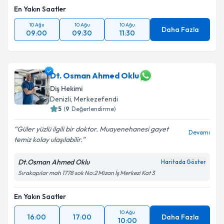
En Yakın Saatler
10 Ağu
10 Ağu
10 Ağu
Daha Fazla
09:00
09:30
11:30
Dt. Osman Ahmed Oklu
Diş Hekimi
Denizli
, Merkezefendi
5
(
9
Değerlendirme)
Güler yüzlü ilgili bir doktor. Muayenehanesi gayet
Devamı
temiz kolay ulaşılabilir.
Dt.Osman Ahmed Oklu
Haritada Göster
Sırakapılar mah 1778 sok No:2 Mizan İş Merkezi Kat 3
En Yakın Saatler
10 Ağu
16:00
17:00
Daha Fazla
10:00