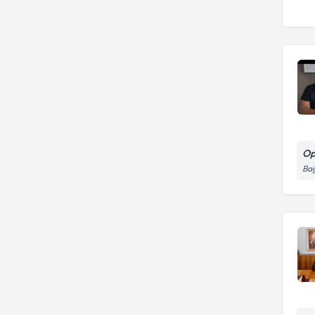
Op
Bağ