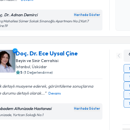
Kişisel
ç. Dr. Adnan Demirci
Haritada Göster
okudum
ış Mahallesi Sümer Sokak Sinanoğlu Apartmanı No:2 Kat:7
işlenm
re:19
Doç. Dr. Ece Uysal Çine
Beyin ve Sinir Cerrahisi
İstanbul
, Üsküdar
5
(
1
Değerlendirme)
k detaylı muayene ederek, görüntüleme sonuçlarına
 durumu detaylı olarak...
Devamı
ıbadem Altunizade Hastanesi
Haritada Göster
unizade, Yurtcan Sokağı No:1
Randevu T