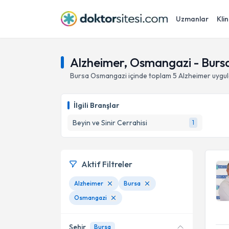
Uzmanlar
Klin
Alzheimer, Osmangazi - Burs
Bursa
Osmangazi
içinde toplam
5
Alzheimer
uygul
İlgili Branşlar
Beyin ve Sinir Cerrahisi
1
Aktif Filtreler
Alzheimer
Bursa
Osmangazi
Şehir
Bursa