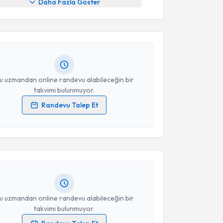
Daha Fazla Göster
urat İnan
için randevu takvimi talebi oluşturun. Size
 randevu almanız için bir takvim hazırlandığında e-
lgilendireceğiz.
resiniz
u uzmandan online randevu alabileceğin bir
takvimi bulunmuyor.
Randevu Talep Et
akvimi Talebi
 verilerimin işlenmesine ilişkin
Aydınlatma Metni
'ni
 ve kişisel verilerimin belirtilen kapsamda
esini kabul ediyorum.
Ersoy Kocabıçak
için randevu takvimi talebi
Size bu uzmandan randevu almanız için bir takvim
ında e-posta ile bilgilendireceğiz.
Takvim Talebini Gönder
resiniz
u uzmandan online randevu alabileceğin bir
takvimi bulunmuyor.