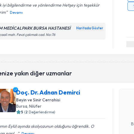
 iyi bilgilendirme ve yönlendirme Hetşey için teşekkür
rim
Devamı
 MEDİCALPARK BURSA HASTANESİ
Haritada Göster
caali mah. Fevzi çakmak cad. No:76
Randevu T
enize yakın diğer uzmanlar
Doç. Dr. Adnan Demirci
Doç. Dr. 
Size bu uzm
Beyin ve Sinir Cerrahisi
hazırlandığ
Bursa
, Nilüfer
5
(
2
Değerlendirme)
E-posta Ad
B
ımın Eylül ayında skolyozunun olduğunu öğrendik. O
n nasıl...
Devamı