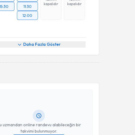
kapalıdır
kapalıdır
15:30
11:30
12:00
Daha Fazla Göster
akvimi Talebi
Adnan Demirci
için randevu takvimi talebi oluşturun.
andan randevu almanız için bir takvim
ında e-posta ile bilgilendireceğiz.
resiniz
u uzmandan online randevu alabileceğin bir
takvimi bulunmuyor.