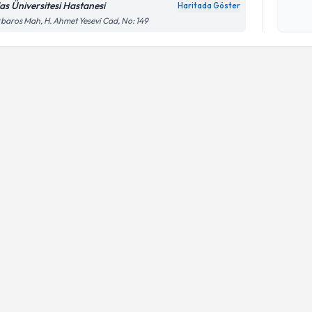
las Üniversitesi Hastanesi
Haritada Göster
Kişisel
baros Mah, H. Ahmet Yesevi Cad, No: 149
okudum
işlenm