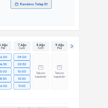
Randevu Talep Et
 verilerimin işlenmesine ilişkin
Aydınlatma Metni
'ni
 ve kişisel verilerimin belirtilen kapsamda
esini kabul ediyorum.
Takvim Talebini Gönder
6 Ağu
7 Ağu
8 Ağu
9 Ağu
Per
Cum
Cmt
Paz
14:00
09:00
14:30
09:30
15:00
10:00
Takvim
Takvim
kapalıdır
kapalıdır
15:30
10:30
16:00
11:00
akvimi Talebi