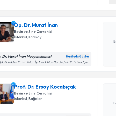
Op. Dr. M
bu uzmandan
Op. Dr. Murat İnan
posta ile bi
Beyin ve Sinir Cerrahisi
E-posta Ad
İstanbul
, Kadıköy
B
. Dr. Murat İnan Muayenehanesi
Haritada Göster
Randevu T
Kişisel
dat Caddesi Kazım Kulan İş Hanı A Blok No: 371 / 80 Kat 1 Suadiye
okudum
işlenm
Prof. Dr. 
oluşturun. 
Prof. Dr. Ersoy Kocabıçak
hazırlandığ
Beyin ve Sinir Cerrahisi
E-posta Ad
İstanbul
, Bağcılar
B