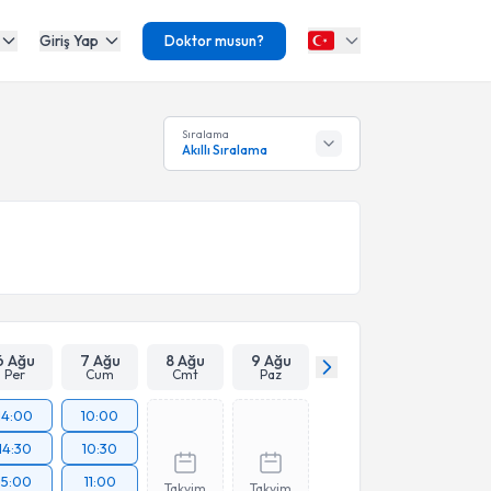
Giriş Yap
Doktor musun?
Sıralama
Akıllı Sıralama
6 Ağu
7 Ağu
8 Ağu
9 Ağu
Per
Cum
Cmt
Paz
14:00
10:00
14:30
10:30
15:00
11:00
Takvim
Takvim