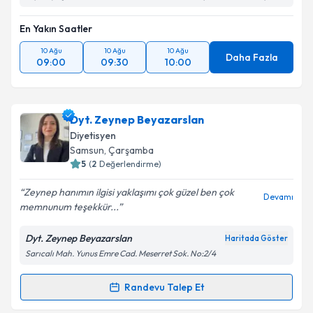
En Yakın Saatler
10 Ağu
10 Ağu
10 Ağu
Daha Fazla
09:00
09:30
10:00
Dyt. Zeynep Beyazarslan
Diyetisyen
Samsun
, Çarşamba
5
(
2
Değerlendirme)
Zeynep hanımın ilgisi yaklaşımı çok güzel ben çok
Devamı
memnunum teşekkür...
Dyt. Zeynep Beyazarslan
Haritada Göster
Sarıcalı Mah. Yunus Emre Cad. Meserret Sok. No:2/4
Randevu Talep Et
Randevu Takvimi Talebi