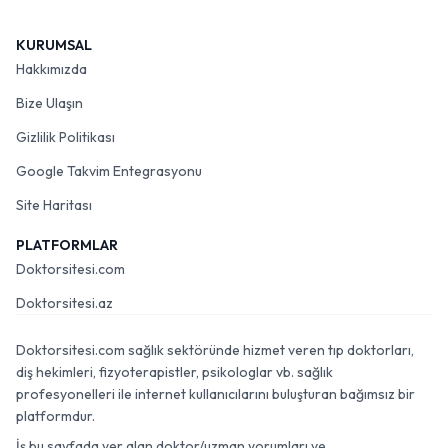
KURUMSAL
Hakkımızda
Bize Ulaşın
Gizlilik Politikası
Google Takvim Entegrasyonu
Site Haritası
PLATFORMLAR
Doktorsitesi.com
Doktorsitesi.az
Doktorsitesi.com sağlık sektöründe hizmet veren tıp doktorları,
diş hekimleri, fizyoterapistler, psikologlar vb. sağlık
profesyonelleri ile internet kullanıcılarını buluşturan bağımsız bir
platformdur.
İş bu sayfada yer alan doktor/uzman yorumları ve