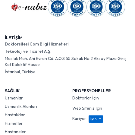
İLETİŞİM
Doktorsitesi Com Bilgi Hizmetleri
Teknoloji ve Ticaret A.Ş.
Maslak Mah. Ahi Evran Cd. A.O.S 55 Sokak No:2 Aksoy Plaza Giriş
Kat Kolektif House
İstanbul, Türkiye
SAĞLIK
PROFESYONELLER
Uzmanlar
Doktorlar İçin
Uzmanlık Alanları
Web Siteniz İçin
Hastalıklar
Kariyer
İşe Alım
Hizmetler
Hastaneler