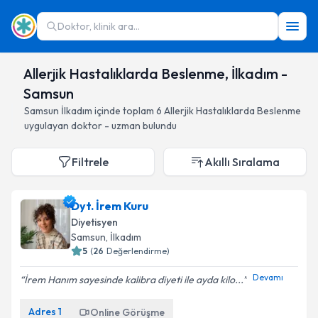
Doktor, klinik ara...
Allerjik Hastalıklarda Beslenme, İlkadım -
Samsun
Samsun
İlkadım
içinde toplam
6
Allerjik Hastalıklarda Beslenme
uygulayan doktor - uzman bulundu
Filtrele
Akıllı Sıralama
Dyt. İrem Kuru
Diyetisyen
Samsun
, İlkadım
5
(
26
Değerlendirme)
Devamı
İrem Hanım sayesinde kalibra diyeti ile ayda kilo...
Adres
1
Online Görüşme