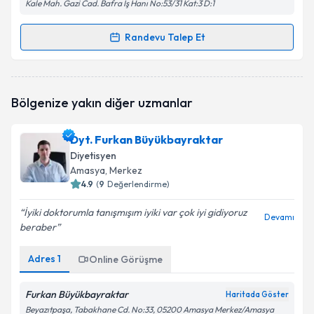
Kale Mah. Gazi Cad. Bafra İş Hanı No:53/31 Kat:3 D:1
Randevu Talep Et
Randevu Takvimi Talebi
Dyt. Maide Erdoğan
için randevu takvimi talebi
Bölgenize yakın diğer uzmanlar
oluşturun. Size bu uzmandan randevu almanız için bir
takvim hazırlandığında e-posta ile bilgilendireceğiz.
Dyt. Furkan Büyükbayraktar
E-posta Adresiniz
Diyetisyen
Amasya
, Merkez
4.9
(
9
Değerlendirme)
İyiki doktorumla tanışmışım iyiki var çok iyi gidiyoruz
Kişisel verilerimin işlenmesine ilişkin
Aydınlatma
Devamı
beraber
Metni
'ni okudum ve kişisel verilerimin belirtilen
kapsamda işlenmesini kabul ediyorum.
Adres
1
Online Görüşme
Takvim Talebini Gönder
Furkan Büyükbayraktar
Haritada Göster
Beyazıtpaşa, Tabakhane Cd. No:33, 05200 Amasya Merkez/Amasya