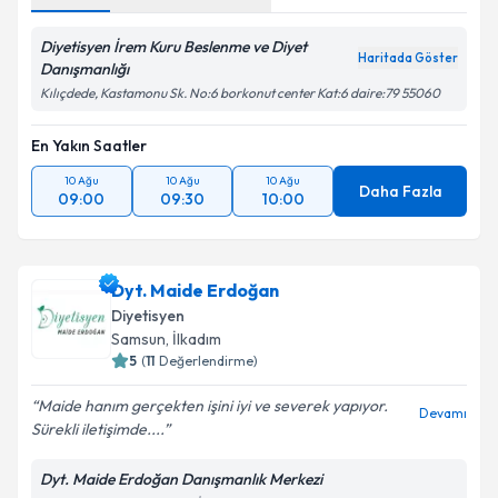
Diyetisyen İrem Kuru Beslenme ve Diyet
Haritada Göster
Danışmanlığı
Kılıçdede, Kastamonu Sk. No:6 borkonut center Kat:6 daire:79 55060
En Yakın Saatler
10 Ağu
10 Ağu
10 Ağu
Daha Fazla
09:00
09:30
10:00
Dyt. Maide Erdoğan
Diyetisyen
Samsun
, İlkadım
5
(
11
Değerlendirme)
Maide hanım gerçekten işini iyi ve severek yapıyor.
Devamı
Sürekli iletişimde....
Dyt. Maide Erdoğan Danışmanlık Merkezi