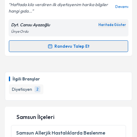
Haftada kilo verdiren ilk diyetisyenim harika bilgiler
Devamı
hangi gıda...
Dyt. Cansu Ayazoğlu
Haritada Göster
Kişisel verilerimin işlenmesine ilişkin
Aydınlatma
Ünye Ordu
Metni
'ni okudum ve kişisel verilerimin belirtilen
kapsamda işlenmesini kabul ediyorum.
Randevu Talep Et
Randevu Takvimi Talebi
Takvim Talebini Gönder
Dyt. Cansu Ayazoğlu
için randevu takvimi talebi
oluşturun. Size bu uzmandan randevu almanız için bir
İlgili Branşlar
takvim hazırlandığında e-posta ile bilgilendireceğiz.
Diyetisyen
2
E-posta Adresiniz
Samsun İlçeleri
Kişisel verilerimin işlenmesine ilişkin
Aydınlatma
Metni
'ni okudum ve kişisel verilerimin belirtilen
Samsun
Allerjik Hastalıklarda Beslenme
kapsamda işlenmesini kabul ediyorum.