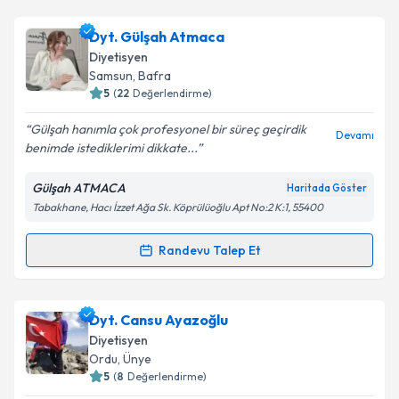
Dyt. Zeynep Beyazarslan
için randevu takvimi talebi
Dyt. Gülşah Atmaca
oluşturun. Size bu uzmandan randevu almanız için bir
Diyetisyen
takvim hazırlandığında e-posta ile bilgilendireceğiz.
Samsun
, Bafra
5
(
22
Değerlendirme)
E-posta Adresiniz
Gülşah hanımla çok profesyonel bir süreç geçirdik
Devamı
benimde istediklerimi dikkate...
Gülşah ATMACA
Haritada Göster
Kişisel verilerimin işlenmesine ilişkin
Aydınlatma
Tabakhane, Hacı İzzet Ağa Sk. Köprülüoğlu Apt No:2 K:1, 55400
Metni
'ni okudum ve kişisel verilerimin belirtilen
kapsamda işlenmesini kabul ediyorum.
Randevu Talep Et
Randevu Takvimi Talebi
Takvim Talebini Gönder
Dyt. Gülşah Atmaca
için randevu takvimi talebi
Dyt. Cansu Ayazoğlu
oluşturun. Size bu uzmandan randevu almanız için bir
Diyetisyen
takvim hazırlandığında e-posta ile bilgilendireceğiz.
Ordu
, Ünye
5
(
8
Değerlendirme)
E-posta Adresiniz