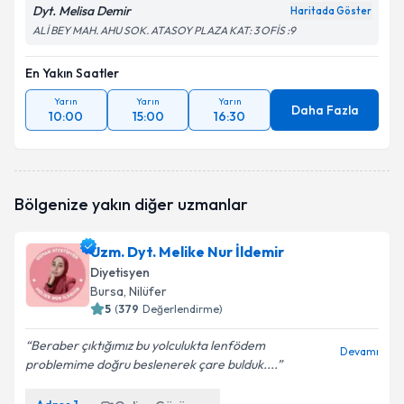
Dyt. Melisa Demir
Haritada Göster
ALİ BEY MAH. AHU SOK. ATASOY PLAZA KAT: 3 OFİS :9
En Yakın Saatler
Yarın
Yarın
Yarın
Daha Fazla
10:00
15:00
16:30
Bölgenize yakın diğer uzmanlar
Uzm. Dyt. Melike Nur İldemir
Diyetisyen
Bursa
, Nilüfer
5
(
379
Değerlendirme)
Beraber çıktığımız bu yolculukta lenfödem
Devamı
problemime doğru beslenerek çare bulduk....