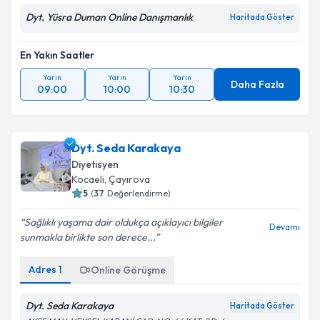
Dyt. Yüsra Duman Online Danışmanlık
Haritada Göster
En Yakın Saatler
Yarın
Yarın
Yarın
Daha Fazla
09:00
10:00
10:30
Dyt. Seda Karakaya
Diyetisyen
Kocaeli
, Çayırova
5
(
37
Değerlendirme)
Sağlıklı yaşama dair oldukça açıklayıcı bilgiler
Devamı
sunmakla birlikte son derece...
Adres
1
Online Görüşme
Dyt. Seda Karakaya
Haritada Göster