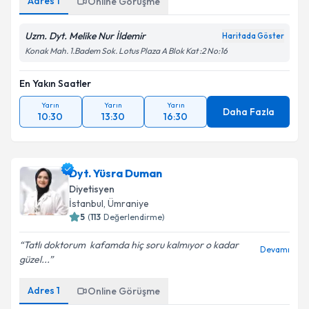
Adres
1
Online Görüşme
Uzm. Dyt. Melike Nur İldemir
Haritada Göster
Konak Mah. 1.Badem Sok. Lotus Plaza A Blok Kat :2 No:16
En Yakın Saatler
Yarın
Yarın
Yarın
Daha Fazla
10:30
13:30
16:30
Dyt. Yüsra Duman
Diyetisyen
İstanbul
, Ümraniye
5
(
113
Değerlendirme)
Tatlı doktorum ️ kafamda hiç soru kalmıyor o kadar
Devamı
güzel...
Adres
1
Online Görüşme