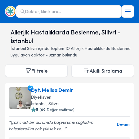
Doktor, klinik ara...
Allerjik Hastalıklarda Beslenme, Silivri -
İstanbul
İstanbul
Silivri
içinde toplam
10
Allerjik Hastalıklarda Beslenme
uygulayan doktor - uzman bulundu
Filtrele
Akıllı Sıralama
Dyt. Melisa Demir
Diyetisyen
İstanbul
, Silivri
5
(
69
Değerlendirme)
Çok ciddi bir durumda başvurumu sağladım
Devamı
kolesterolüm çok yüksek ve...