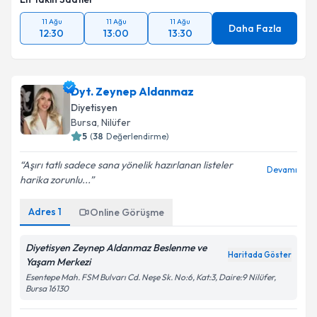
11 Ağu
11 Ağu
11 Ağu
Daha Fazla
12:30
13:00
13:30
Dyt. Zeynep Aldanmaz
Diyetisyen
Bursa
, Nilüfer
5
(
38
Değerlendirme)
Aşırı tatlı sadece sana yönelik hazırlanan listeler
Devamı
harika zorunlu...
Adres
1
Online Görüşme
Diyetisyen Zeynep Aldanmaz Beslenme ve
Haritada Göster
Yaşam Merkezi
Esentepe Mah. FSM Bulvarı Cd. Neşe Sk. No:6, Kat:3, Daire:9 Nilüfer,
Bursa 16130