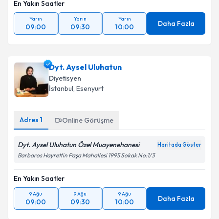
En Yakın Saatler
Yarın
Yarın
Yarın
Daha Fazla
09:00
09:30
10:00
Dyt. Aysel Uluhatun
Diyetisyen
İstanbul
, Esenyurt
Adres
1
Online Görüşme
Dyt. Aysel Uluhatun Özel Muayenehanesi
Haritada Göster
Barbaros Hayrettin Paşa Mahallesi 1995 Sokak No:1/3
En Yakın Saatler
9 Ağu
9 Ağu
9 Ağu
Daha Fazla
09:00
09:30
10:00