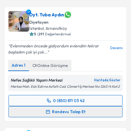
Dyt. Tuba Aydın
Diyetisyen
İstanbul
, Arnavutköy
5
(
291
Değerlendirme)
Evlenmeden öncede gidiyordum evlendim tekrar
Devamı
başladım çok iyi çok...
Adres
1
Online Görüşme
Nefes Sağlıklı Yaşam Merkezi
Haritada Göster
Merkez Mah. Eski Edirne Asfaltı Cad. Cömert İş Merkezi No:1263 /4 Kat:2
0 (850) 811 03 42
Randevu Takvimi Talebi
Randevu Talep Et
Dyt. Tuba Aydın
için randevu takvimi talebi oluşturun.
Size bu uzmandan randevu almanız için bir takvim