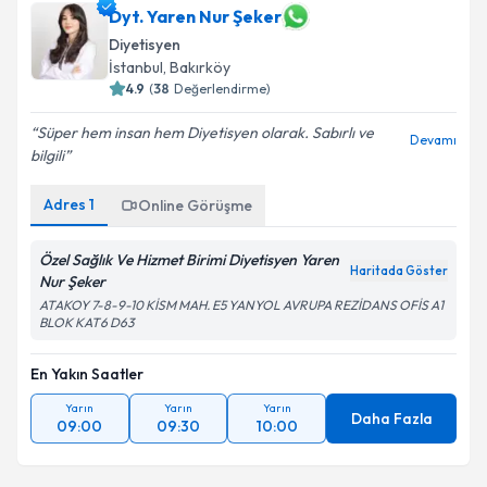
hazırlandığında e-posta ile bilgilendireceğiz.
Dyt. Yaren Nur Şeker
Diyetisyen
E-posta Adresiniz
İstanbul
, Bakırköy
4.9
(
38
Değerlendirme)
Süper hem insan hem Diyetisyen olarak. Sabırlı ve
Devamı
bilgili
Kişisel verilerimin işlenmesine ilişkin
Aydınlatma
Metni
'ni okudum ve kişisel verilerimin belirtilen
Adres
1
Online Görüşme
kapsamda işlenmesini kabul ediyorum.
Özel Sağlık Ve Hizmet Birimi Diyetisyen Yaren
Haritada Göster
Takvim Talebini Gönder
Nur Şeker
ATAKOY 7-8-9-10 KİSM MAH. E5 YANYOL AVRUPA REZİDANS OFİS A1
BLOK KAT6 D63
En Yakın Saatler
Yarın
Yarın
Yarın
Daha Fazla
09:00
09:30
10:00