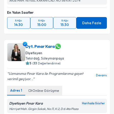
AKSE MAH. VEYSEL KARANİ CAD. NO: 66 KAT: 2 D: 4
En Yakın Saatler
8 Ağu
8 Ağu
8 Ağu
Daha Fazla
14:30
15:00
15:30
Dyt. Pınar Kara
Diyetisyen
Tekirdağ
, Süleymanpaşa
5
(
33
Değerlendirme)
Uzmanımız Pınar Kara ile Programlarımız gayet
Devamı
verimli geçiyor. .
Adres
1
Online Görüşme
Diyetisyen Pınar Kara
Haritada Göster
Hürriyet Mah. Girgin Sokak, No:11, K:2, D:6 Ata Plaza