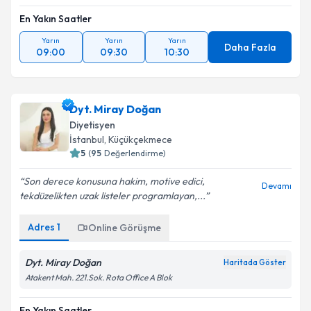
En Yakın Saatler
Yarın
Yarın
Yarın
Daha Fazla
09:00
09:30
10:30
Dyt. Miray Doğan
Diyetisyen
İstanbul
, Küçükçekmece
5
(
95
Değerlendirme)
Son derece konusuna hakim, motive edici,
Devamı
tekdüzelikten uzak listeler programlayan,...
Adres
1
Online Görüşme
Dyt. Miray Doğan
Haritada Göster
Atakent Mah. 221.Sok. Rota Office A Blok
En Yakın Saatler