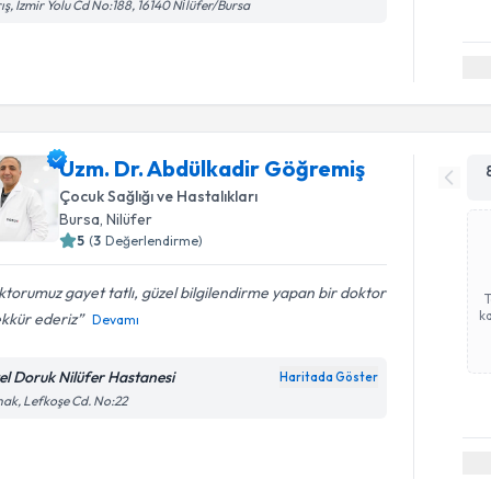
ış, İzmir Yolu Cd No:188, 16140 Ni̇lüfer/Bursa
Uzm. Dr. Abdülkadir Göğremiş
Çocuk Sağlığı ve Hastalıkları
Bursa
, Nilüfer
5
(
3
Değerlendirme)
torumuz gayet tatlı, güzel bilgilendirme yapan bir doktor
ka
ekkür ederiz
Devamı
el Doruk Nilüfer Hastanesi
Haritada Göster
ak, Lefkoşe Cd. No:22
Randevu T