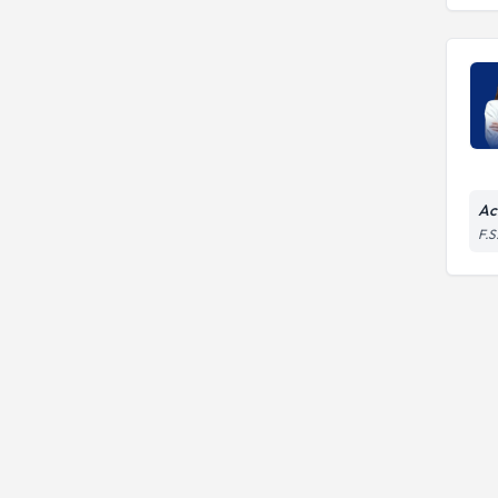
Ac
F.S