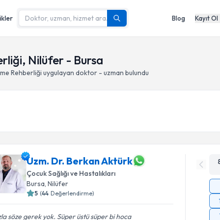
ikler
Blog
Kayıt Ol
liği, Nilüfer - Bursa
nme Rehberliği
uygulayan doktor - uzman bulundu
Uzm. Dr. Berkan Aktürk
Çocuk Sağlığı ve Hastalıkları
Bursa
, Nilüfer
5
(
44
Değerlendirme)
la söze gerek yok. Süper üstü süper bi hoca