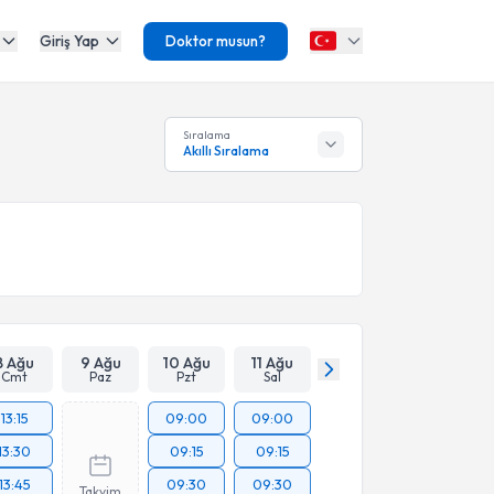
Giriş Yap
Doktor musun?
Sıralama
Akıllı Sıralama
8 Ağu
9 Ağu
10 Ağu
11 Ağu
Cmt
Paz
Pzt
Sal
13:15
09:00
09:00
13:30
09:15
09:15
13:45
09:30
09:30
Takvim