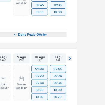
kapalıdır
09:45
09:45
10:00
10:00
Daha Fazla Göster
8 Ağu
9 Ağu
10 Ağu
11 Ağu
Cmt
Paz
Pzt
Sal
09:00
09:00
09:20
09:20
09:40
09:40
Takvim
Takvim
palıdır
kapalıdır
10:00
10:00
10:20
10:20