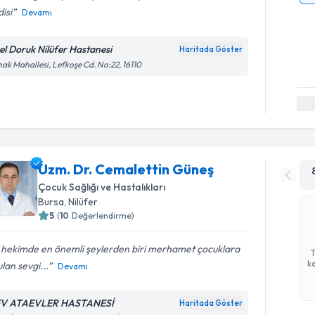
isi
Devamı
el Doruk Nilüfer Hastanesi
Haritada Göster
ak Mahallesi, Lefkoşe Cd. No:22, 16110
Uzm. Dr. Cemalettin Güneş
Çocuk Sağlığı ve Hastalıkları
Bursa
, Nilüfer
5
(
10
Değerlendirme)
r hekimde en önemli şeylerden biri merhamet çocuklara
ka
lan sevgi...
Devamı
V ATAEVLER HASTANESİ
Haritada Göster