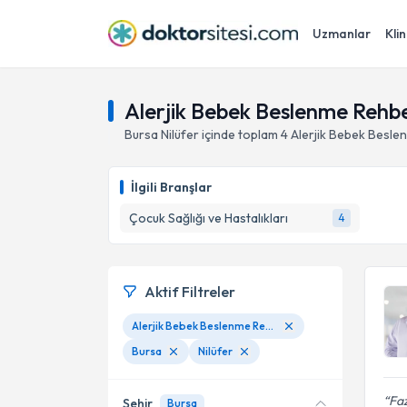
Uzmanlar
Klin
Alerjik Bebek Beslenme Rehber
Bursa
Nilüfer
içinde toplam
4
Alerjik Bebek Besle
İlgili Branşlar
Çocuk Sağlığı ve Hastalıkları
4
Aktif Filtreler
Alerjik Bebek Beslenme Rehberliği
Bursa
Nilüfer
Faz
Şehir
Bursa