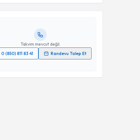
Cansu Yılmaz
için randevu takvimi talebi oluşturun.
andan randevu almanız için bir takvim
ında e-posta ile bilgilendireceğiz.
resiniz
Takvim mevcut değil.
0 (850) 811 83 41
Randevu Talep Et
 verilerimin işlenmesine ilişkin
Aydınlatma Metni
'ni
 ve kişisel verilerimin belirtilen kapsamda
esini kabul ediyorum.
Takvim Talebini Gönder