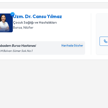
Uzm. Dr. 
Size bu uzm
Uzm. Dr. Cansu Yılmaz
hazırlandığ
Çocuk Sağlığı ve Hastalıkları
E-posta Ad
Bursa
, Nilüfer
ıbadem Bursa Hastanesi
Haritada Göster
Kişisel
.M Bulvarı Sümer Sok.No:1
okudum
işlenm