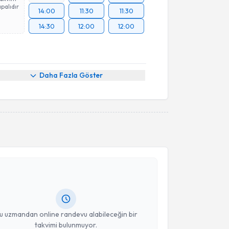
palıdır
14:00
11:30
11:30
14:30
12:00
12:00
Daha Fazla Göster
akvimi Talebi
en Demir
için randevu takvimi talebi oluşturun. Size
 randevu almanız için bir takvim hazırlandığında e-
lgilendireceğiz.
resiniz
u uzmandan online randevu alabileceğin bir
takvimi bulunmuyor.