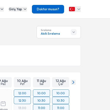
Giriş Yap
Doktor musun?
Sıralama
Akıllı Sıralama
9 Ağu
10 Ağu
11 Ağu
12 Ağu
Paz
Pzt
Sal
Çar
12:00
10:00
10:00
12:30
10:30
10:30
13:00
11:00
11:00
Takvim