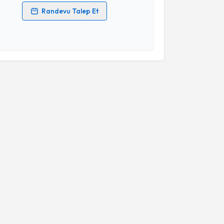
Randevu Talep Et
 verilerimin işlenmesine ilişkin
Aydınlatma Metni
'ni
 ve kişisel verilerimin belirtilen kapsamda
esini kabul ediyorum.
Takvim Talebini Gönder