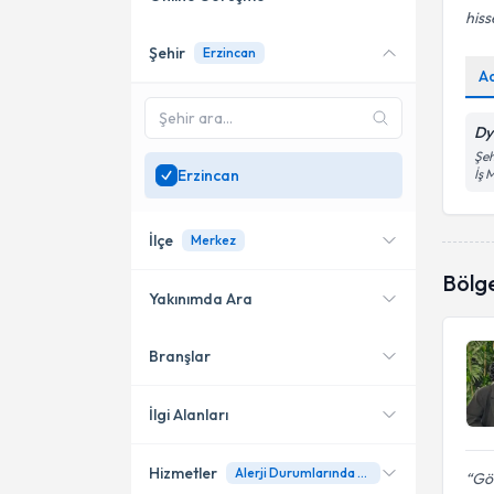
his
Şehir
Erzincan
Online danışmanlık sunan
A
uzmanları göster
Sadece
Erzincan
Dy
bölgesinde uzman ara
Şeh
Erzincan
İş 
İlçe
Merkez
Bölg
Yakınımda Ara
Branşlar
Konumuma yakın uzmanları
Merkez
göster
İlgi Alanları
Hizmetler
Alerji Durumlarında Beslenme
Diyetisyen
Gö