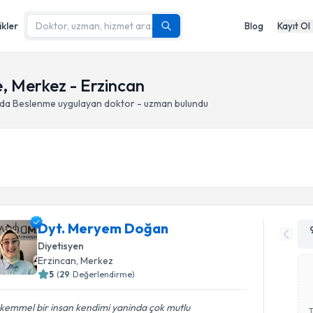
ikler
Blog
Kayıt Ol
, Merkez - Erzincan
ında Beslenme
uygulayan doktor - uzman bulundu
Dyt. Meryem Doğan
Diyetisyen
Erzincan
, Merkez
5
(
29
Değerlendirme)
kemmel bir insan kendimi yaninda çok mutlu