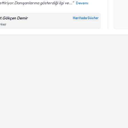
ettiriyor.Danışanlarına gösterdiği ilgi ve...
Devamı
Kişisel
okudum
t.Gökçen Demir
Haritada Göster
işlenm
rkez