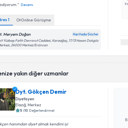
ka
sediyorum.
Devamı
dres
1
Online Görüşme
t. Meryem Doğan
Haritada Göster
it Yüzbaşı Fatih Devravut Caddesi, Karaağaç, 17/13 Hasan Dokgöz
Merkezi, 24000 Merkez/Erzincan
Randevu T
enize yakın diğer uzmanlar
Dyt. Gökç
Dyt. Gökçen Demir
bu uzmandan
Diyetisyen
posta ile bi
Elazığ
, Merkez
5
(
10
Değerlendirme)
E-posta Ad
B
kçen hanımdan diyet almak kendimi iyi