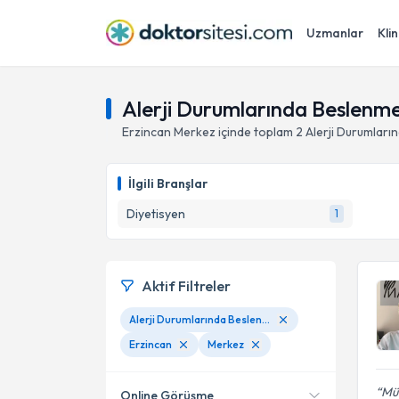
Uzmanlar
Klin
Alerji Durumlarında Beslenme
Erzincan
Merkez
içinde toplam
2
Alerji Durumlar
İlgili Branşlar
Diyetisyen
1
Aktif Filtreler
Alerji Durumlarında Beslenme
Erzincan
Merkez
Mü
Online Görüşme