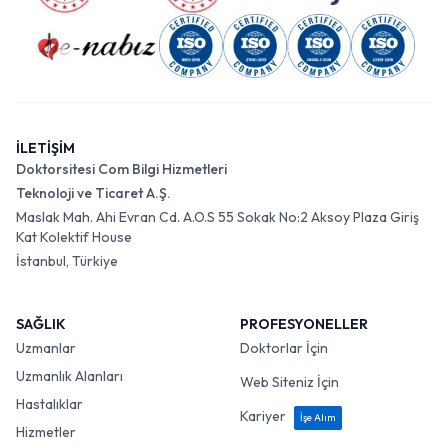
İLETİŞİM
Doktorsitesi Com Bilgi Hizmetleri
Teknoloji ve Ticaret A.Ş.
Maslak Mah. Ahi Evran Cd. A.O.S 55 Sokak No:2 Aksoy Plaza Giriş
Kat Kolektif House
İstanbul, Türkiye
SAĞLIK
PROFESYONELLER
Uzmanlar
Doktorlar İçin
Uzmanlık Alanları
Web Siteniz İçin
Hastalıklar
Kariyer
İşe Alım
Hizmetler