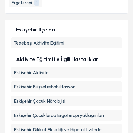
bilgilendireceğiz.
Ergoterapi
1
E-posta Adresiniz
Eskişehir İlçeleri
Tepebaşı
Kişisel verilerimin işlenmesine ilişkin
Aktivite Eğitimi
Aydınlatma
Metni
'ni okudum ve kişisel verilerimin belirtilen
kapsamda işlenmesini kabul ediyorum.
Aktivite Eğitimi ile İlgili Hastalıklar
Eskişehir Aktivite
Takvim Talebini Gönder
Eskişehir Bilişsel rehabilitasyon
Eskişehir Çocuk Nörolojisi
Eskişehir Çocuklarda Ergoterapi yaklaşımları
Eskişehir Dikkat Eksikliği ve Hiperaktivitede