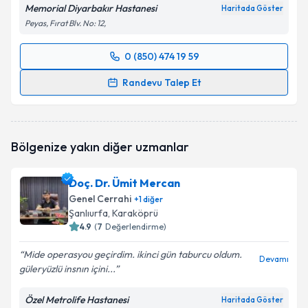
Memorial Diyarbakır Hastanesi
Haritada Göster
Peyas, Fırat Blv. No: 12,
0 (850) 474 19 59
Randevu Takvimi Talebi
Randevu Talep Et
Uzm. Dr. Musluh Hakseven
için randevu takvimi
talebi oluşturun. Size bu uzmandan randevu almanız
için bir takvim hazırlandığında e-posta ile
Bölgenize yakın diğer uzmanlar
bilgilendireceğiz.
E-posta Adresiniz
Doç. Dr. Ümit Mercan
Genel Cerrahi
+
1
diğer
Şanlıurfa
, Karaköprü
4.9
(
7
Değerlendirme)
Kişisel verilerimin işlenmesine ilişkin
Aydınlatma
Mide operasyou geçirdim. ikinci gün taburcu oldum.
Metni
'ni okudum ve kişisel verilerimin belirtilen
Devamı
güleryüzlü insnın içini...
kapsamda işlenmesini kabul ediyorum.
Özel Metrolife Hastanesi
Haritada Göster