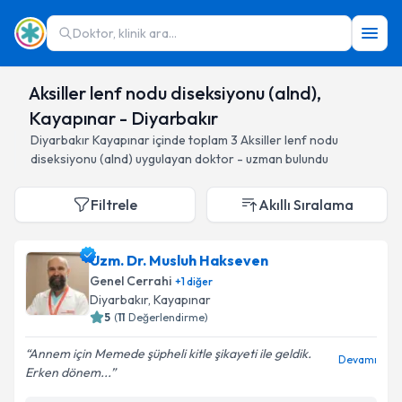
Doktor, klinik ara...
Aksiller lenf nodu diseksiyonu (alnd),
Kayapınar - Diyarbakır
Diyarbakır
Kayapınar
içinde toplam
3
Aksiller lenf nodu
diseksiyonu (alnd)
uygulayan doktor - uzman bulundu
Filtrele
Akıllı Sıralama
Uzm. Dr. Musluh Hakseven
Genel Cerrahi
+
1
diğer
Diyarbakır
, Kayapınar
5
(
11
Değerlendirme)
Annem için Memede şüpheli kitle şikayeti ile geldik.
Devamı
Erken dönem...