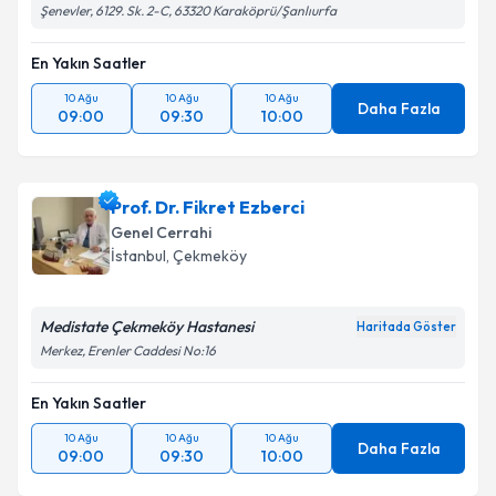
Takvim Talebini Gönder
Şenevler, 6129. Sk. 2-C, 63320 Karaköprü/Şanlıurfa
En Yakın Saatler
10 Ağu
10 Ağu
10 Ağu
Daha Fazla
09:00
09:30
10:00
Prof. Dr. Fikret Ezberci
Genel Cerrahi
İstanbul
, Çekmeköy
Medistate Çekmeköy Hastanesi
Haritada Göster
Merkez, Erenler Caddesi No:16
En Yakın Saatler
10 Ağu
10 Ağu
10 Ağu
Daha Fazla
09:00
09:30
10:00