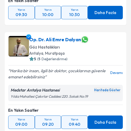
En Yakın Saatler
Yarın
Yarın
Yarın
Daha Fazla
09:30
10:00
10:30
Op. Dr. Ali Emre Dalyan
Göz Hastalıkları
Antalya
, Muratpaşa
5
(
5
Değerlendirme)
Harika bir insan, ilgili bir doktor, çocuklarınızı güvenle
Devamı
emanet edebilirsiniz
Medstar Antalya Hastanesi
Haritada Göster
Yıldız Mahallesi Çakırlar Caddesi 220. Sokak No:19
En Yakın Saatler
Yarın
Yarın
Yarın
Daha Fazla
09:00
09:20
09:40