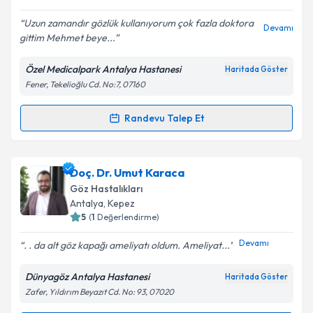
E-posta Adresiniz
Uzun zamandır gözlük kullanıyorum çok fazla doktora
Devamı
gittim Mehmet beye...
Özel Medicalpark Antalya Hastanesi
Haritada Göster
Kişisel verilerimin işlenmesine ilişkin
Aydınlatma
Fener, Tekelioğlu Cd. No:7, 07160
Metni
'ni okudum ve kişisel verilerimin belirtilen
kapsamda işlenmesini kabul ediyorum.
Randevu Talep Et
Randevu Takvimi Talebi
Takvim Talebini Gönder
Op. Dr. Mehmet Tahir Şam
için randevu takvimi
Doç. Dr. Umut Karaca
talebi oluşturun. Size bu uzmandan randevu almanız
Göz Hastalıkları
için bir takvim hazırlandığında e-posta ile
Antalya
, Kepez
bilgilendireceğiz.
5
(
1
Değerlendirme)
E-posta Adresiniz
Devamı
. . da alt göz kapağı ameliyatı oldum. Ameliyat...
Dünyagöz Antalya Hastanesi
Haritada Göster
Zafer, Yıldırım Beyazıt Cd. No: 93, 07020
Kişisel verilerimin işlenmesine ilişkin
Aydınlatma