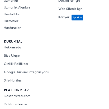
Uzmanlar
Doktorlar İçin
Uzmanlık Alanları
Web Siteniz İçin
Hastalıklar
Kariyer
İşe Alım
Hizmetler
Hastaneler
KURUMSAL
Hakkımızda
Bize Ulaşın
Gizlilik Politikası
Google Takvim Entegrasyonu
Site Haritası
PLATFORMLAR
Doktorsitesi.com
Doktorsitesi.az