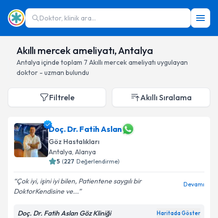
Doktor, klinik ara...
Akıllı mercek ameliyatı, Antalya
Antalya
içinde toplam
7
Akıllı mercek ameliyatı
uygulayan
doktor - uzman bulundu
Filtrele
Akıllı Sıralama
Doç. Dr. Fatih Aslan
Göz Hastalıkları
Antalya
, Alanya
5
(
227
Değerlendirme)
Çok iyi, işini iyi bilen, Patientene saygılı bir
Devamı
DoktorKendisine ve...
Doç. Dr. Fatih Aslan Göz Kliniği
Haritada Göster