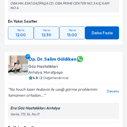
OBA MH. ESKİ GAZİPAŞA CD. OBA PRİME CENTER NO.3 A İÇ KAPI
NO.4
En Yakın Saatler
Yarın
Yarın
Yarın
Daha Fazla
12:00
12:30
15:00
Op. Dr. Selim Güldiken
Göz Hastalıkları
Antalya
, Muratpaşa
4.8
(
2
Değerlendirme)
No touch lazer tedavisi ile uzağı görme problemim
Devamı
tamamen ortadan...
Era Göz Hastalıkları Antalya
Varlık, 172. Sk. No:11