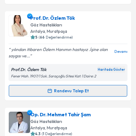
Prof. Dr. Özlem Tök
Göz Hastalıkları
Antalya
, Muratpaşa
5
(
66
Değerlendirme)
yılından itibaren Özlem Hanımın hastayız .İşine olan
Devamı
saygısı ve...
Prof.Dr. Özlem Tök
Haritada Göster
Fener Mah. 1907/1 Sok. Saraçoğlu Sitesi Kat: 1 Daire: 2
Randevu Talep Et
Randevu Takvimi Talebi
Prof. Dr. Özlem Tök
için randevu takvimi talebi
Op. Dr. Mehmet Tahir Şam
oluşturun. Size bu uzmandan randevu almanız için bir
Göz Hastalıkları
takvim hazırlandığında e-posta ile bilgilendireceğiz.
Antalya
, Muratpaşa
4.3
(
1
Değerlendirme)