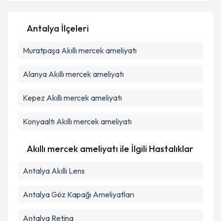
Antalya İlçeleri
Kişisel verilerimin işlenmesine ilişkin
Aydınlatma
Muratpaşa
Metni
Akıllı mercek ameliyatı
'ni okudum ve kişisel verilerimin belirtilen
kapsamda işlenmesini kabul ediyorum.
Alanya
Akıllı mercek ameliyatı
Takvim Talebini Gönder
Kepez
Akıllı mercek ameliyatı
Konyaaltı
Akıllı mercek ameliyatı
Akıllı mercek ameliyatı ile İlgili Hastalıklar
Antalya Akıllı Lens
Antalya Göz Kapağı Ameliyatları
Antalya Retina