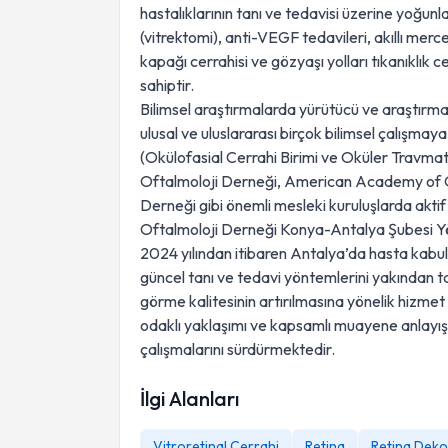
hastalıklarının tanı ve tedavisi üzerine yoğunla
(vitrektomi), anti-VEGF tedavileri, akıllı merc
kapağı cerrahisi ve gözyaşı yolları tıkanıklık 
sahiptir.
Bilimsel araştırmalarda yürütücü ve araştırma
ulusal ve uluslararası birçok bilimsel çalışma
(Okülofasial Cerrahi Birimi ve Oküler Travmato
Oftalmoloji Derneği, American Academy of O
Derneği gibi önemli mesleki kuruluşlarda aktif
Oftalmoloji Derneği Konya-Antalya Şubesi Yön
2024 yılından itibaren Antalya’da hasta kab
güncel tanı ve tedavi yöntemlerini yakından t
görme kalitesinin artırılmasına yönelik hizme
odaklı yaklaşımı ve kapsamlı muayene anlayışıy
çalışmalarını sürdürmektedir.
İlgi Alanları
Vitroretinal Cerrahi
Retina
Retina Deko