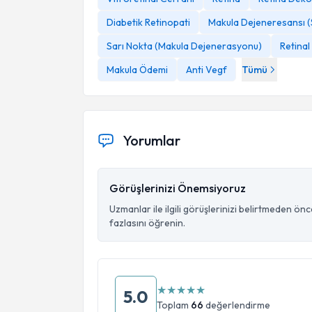
Diabetik Retinopati
Makula Dejeneresansı (S
Sarı Nokta (Makula Dejenerasyonu)
Retinal
Makula Ödemi
Anti Vegf
Tümü
Yorumlar
Görüşlerinizi Önemsiyoruz
Uzmanlar ile ilgili görüşlerinizi belirtmeden ön
fazlasını öğrenin.
★
★
★
★
★
5.0
Toplam
66
değerlendirme