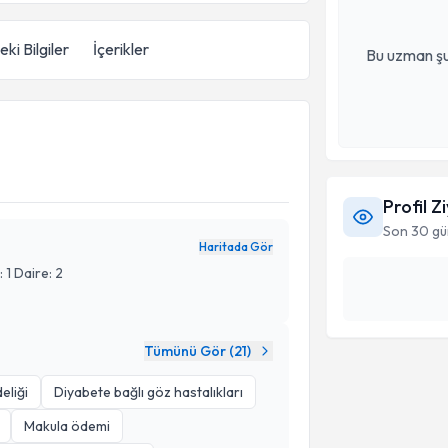
ki Bilgiler
İçerikler
Bu uzman şu
Profil Z
Son 30 gü
Haritada Gör
 1 Daire: 2
Tümünü Gör (
21
)
eliği
Diyabete bağlı göz hastalıkları
Makula ödemi