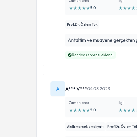
Zamanlama
İlgi
★
★
★
★
★
★
★
★
★
5.0
Prof.Dr. Özlem Tök
Antaltim ve muayene gerçekten gü
Randevu sonrası eklendi
A
A*** V***
04.08.2023
Zamanlama
İlgi
★
★
★
★
★
★
★
★
★
5.0
Akıllı mercek ameliyatı
Prof.Dr. Özlem Tö