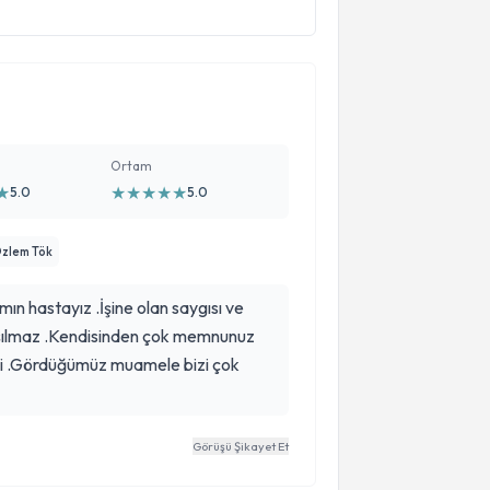
Ortam
★
★
★
★
★
★
5.0
5.0
Özlem Tök
ın hastayız .İşine olan saygısı ve
tışılmaz .Kendisinden çok memnunuz
ili .Gördüğümüz muamele bizi çok
Görüşü Şikayet Et