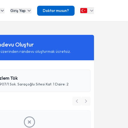
Giriş Yap
Doktor musun?
ndevu Oluştur
 üzerinden randevu oluşturmak ücretsiz.
Özlem Tök
07/1 Sok. Saraçoğlu Sitesi Kat: 1 Daire: 2