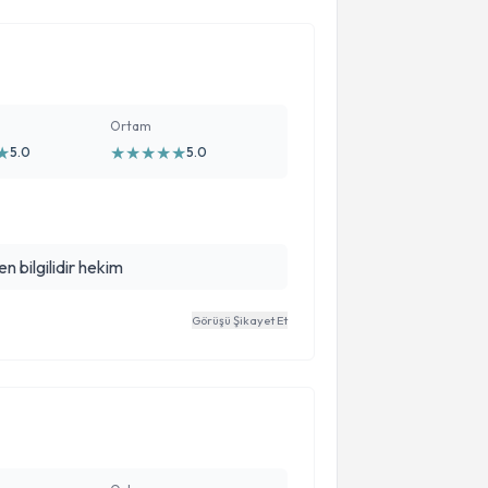
Ortam
★
★
★
★
★
★
5.0
5.0
n bilgilidir hekim
Görüşü Şikayet Et