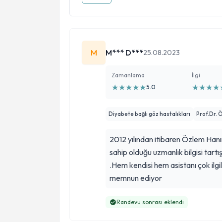
M
M*** D***
25.08.2023
Zamanlama
İlgi
★
★
★
★
★
★
★
★
★
5.0
Diyabete bağlı göz hastalıkları
Prof.Dr. 
2012 yılından itibaren Özlem Hanım
sahip olduğu uzmanlık bilgisi tar
.Hem kendisi hem asistanı çok ilg
memnun ediyor
Randevu sonrası eklendi