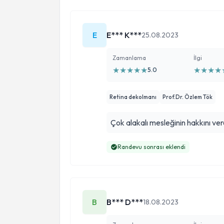
E
E*** K***
25.08.2023
Zamanlama
İlgi
★
★
★
★
★
★
★
★
★
5.0
Retina dekolmanı
Prof.Dr. Özlem Tök
Çok alakalı mesleğinin hakkını vere
Randevu sonrası eklendi
B
B*** D***
18.08.2023