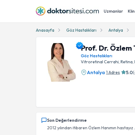
Uzmanlar
Klin
Anasayfa
Göz Hastalıkları
Antalya
Prof. Dr. Özlem
Göz Hastalıkları
Vitroretinal Cerrahi, Retina
Antalya
5.0
1 Adres
(
Prof. Dr. Özlem Tök Profil Fotoğrafı
Son Değerlendirme
2012 yılından itibaren Özlem Hanımın hastayız .İ