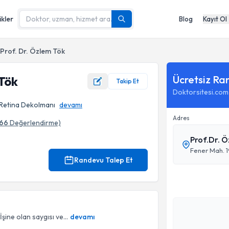
ikler
Blog
Kayıt Ol
Prof. Dr. Özlem Tök
Ücretsiz Ra
 Tök
Takip Et
Doktorsitesi.com
, Retina Dekolmanı
devamı
Adres
66
Değerlendirme)
Prof.Dr. 
Fener Mah. 19
Randevu Talep Et
şine olan saygısı ve...
devamı