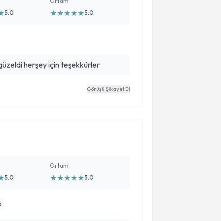
Ortam
★
★
★
★
★
★
5.0
5.0
zeldi herşey için teşekkürler
Görüşü Şikayet Et
Ortam
★
★
★
★
★
★
5.0
5.0
k