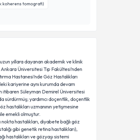
ik koherens tomografi)
 uzun yıllara dayanan akademik ve klinik
. Ankara Üniversitesi Tıp Fakültesi’nden
ırma Hastanesi’nde Göz Hastalıkları
leki kariyerine aynı kurumda devam
n itibaren Süleyman Demirel Üniversitesi
nda sürdürmüş; yardımcı doçentlik, doçentlik
göz hastalıkları uzmanının yetişmesine
 ile emekli olmuştur.
 nokta hastalıkları, diyabete bağlı göz
alığı gibi genetik retina hastalıkları),
ğı hastalıkları ve gözyaşı sistemi