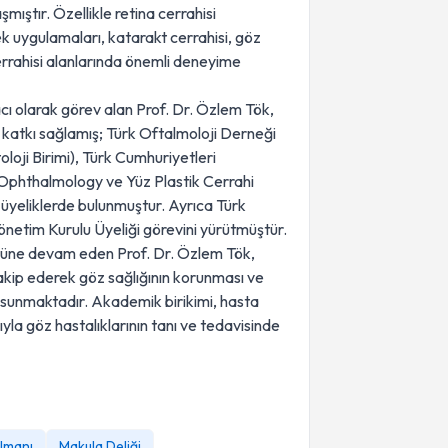
şmıştır. Özellikle retina cerrahisi
ek uygulamaları, katarakt cerrahisi, göz
cerrahisi alanlarında önemli deneyime
cı olarak görev alan Prof. Dr. Özlem Tök,
ya katkı sağlamış; Türk Oftalmoloji Derneği
loji Birimi), Türk Cumhuriyetleri
phthalmology ve Yüz Plastik Cerrahi
 üyeliklerde bulunmuştur. Ayrıca Türk
etim Kurulu Üyeliği görevini yürütmüştür.
ulüne devam eden Prof. Dr. Özlem Tök,
akip ederek göz sağlığının korunması ve
t sunmaktadır. Akademik birikimi, hasta
la göz hastalıklarının tanı ve tedavisinde
lmanı
Makula Deliği