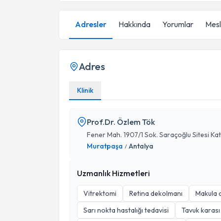
Adresler
Hakkında
Yorumlar
Mesle
Adres
Klinik
Prof.Dr. Özlem Tök
Fener Mah. 1907/1 Sok. Saraçoğlu Sitesi Kat:
Muratpaşa
Antalya
/
Uzmanlık Hizmetleri
Vitrektomi
Retina dekolmanı
Makula d
Sarı nokta hastalığı tedavisi
Tavuk karası