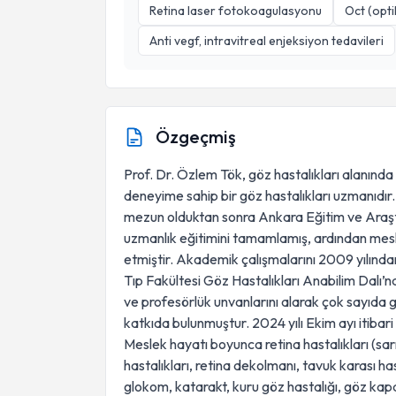
Retina laser fotokoagulasyonu
Oct (opt
Anti vegf, intravitreal enjeksiyon tedavileri
Özgeçmiş
Prof. Dr. Özlem Tök, göz hastalıkları alanında
deneyime sahip bir göz hastalıkları uzmanıdır
mezun olduktan sonra Ankara Eğitim ve Araşt
uzmanlık eğitimini tamamlamış, ardından mes
etmiştir. Akademik çalışmalarını 2009 yılında
Tıp Fakültesi Göz Hastalıkları Anabilim Dalı’
ve profesörlük unvanlarını alarak çok sayıda 
katkıda bulunmuştur. 2024 yılı Ekim ayı itibari
Meslek hayatı boyunca retina hastalıkları (sarı
hastalıkları, retina dekolmanı, tavuk karası hast
glokom, katarakt, kuru göz hastalığı, göz kapa