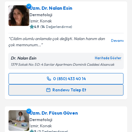
Uzm. Dr. Nalan Esin
Dermatoloji
İzmir
, Konak
4.9
(
14
Değerlendirme)
Cildim olumlu anlamda çok değişti. Nalan hanım dan
Devamı
çok memnunum...
Dr. Nalan Esin
Haritada Göster
1379 Sokak No: 5 D: 4 Sarılar Apartmanı Dominik Caddesi Alsancak
0 (850) 433 40 14
Randevu Takvimi Talebi
Randevu Talep Et
Uzm. Dr. Nalan Esin
için randevu takvimi talebi
oluşturun. Size bu uzmandan randevu almanız için bir
Uzm. Dr. Füsun Güven
takvim hazırlandığında e-posta ile bilgilendireceğiz.
Dermatoloji
E-posta Adresiniz
İzmir
, Konak
5
(
2
Değerlendirme)