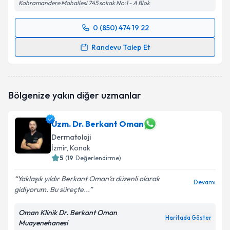
Kahramandere Mahallesi 745 sokak No:1 - A Blok
0 (850) 474 19 22
Randevu Takvimi Talebi
Randevu Talep Et
Uzm. Dr. Meltem Özer
için randevu takvimi talebi
oluşturun. Size bu uzmandan randevu almanız için bir
takvim hazırlandığında e-posta ile bilgilendireceğiz.
Bölgenize yakın diğer uzmanlar
E-posta Adresiniz
Uzm. Dr. Berkant Oman
Dermatoloji
İzmir
, Konak
Kişisel verilerimin işlenmesine ilişkin
5
(
19
Değerlendirme)
Aydınlatma
Metni
'ni okudum ve kişisel verilerimin belirtilen
Yaklaşık yıldır Berkant Oman’a düzenli olarak
kapsamda işlenmesini kabul ediyorum.
Devamı
gidiyorum. Bu süreçte...
Takvim Talebini Gönder
Oman Klinik Dr. Berkant Oman
Haritada Göster
Muayenehanesi