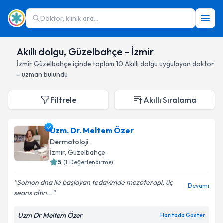
Doktor, klinik ara...
Akıllı dolgu, Güzelbahçe - İzmir
İzmir
Güzelbahçe
içinde toplam
10
Akıllı dolgu
uygulayan doktor
- uzman bulundu
Filtrele
Akıllı Sıralama
Uzm. Dr. Meltem Özer
Dermatoloji
İzmir
, Güzelbahçe
5
(
1
Değerlendirme)
Somon dna ile başlayan tedavimde mezoterapi, üç
Devamı
seans altın...
Uzm Dr Meltem Özer
Haritada Göster