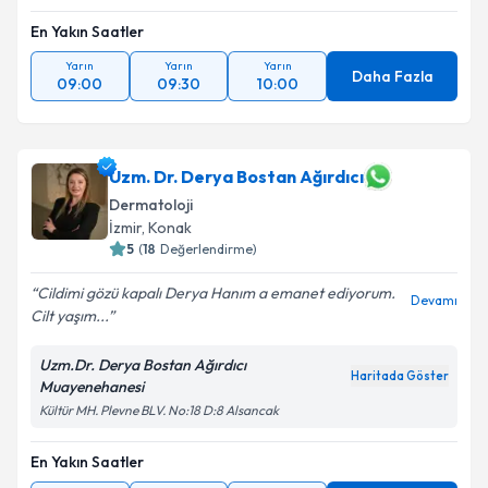
En Yakın Saatler
Yarın
Yarın
Yarın
Daha Fazla
09:00
09:30
10:00
Uzm. Dr. Derya Bostan Ağırdıcı
Dermatoloji
İzmir
, Konak
5
(
18
Değerlendirme)
Cildimi gözü kapalı Derya Hanım a emanet ediyorum.
Devamı
Cilt yaşım...
Uzm.Dr. Derya Bostan Ağırdıcı
Haritada Göster
Muayenehanesi
Kültür MH. Plevne BLV. No:18 D:8 Alsancak
En Yakın Saatler