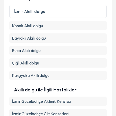
Kişisel verilerimin işlenmesine ilişkin
Aydınlatma
Metni
'ni okudum ve kişisel verilerimin belirtilen
İzmir
Akıllı dolgu
kapsamda işlenmesini kabul ediyorum.
Konak
Akıllı dolgu
Takvim Talebini Gönder
Bayraklı
Akıllı dolgu
Buca
Akıllı dolgu
Çiğli
Akıllı dolgu
Karşıyaka
Akıllı dolgu
Akıllı dolgu ile İlgili Hastalıklar
İzmir Güzelbahçe Aktinik Keratoz
İzmir Güzelbahçe Cilt Kanserleri