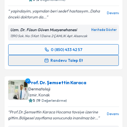
yaşindayim, yaşımdan beri sedef hastasıyım..Daha
Devamı
önceki doktorum da...
Kişisel verilerimin işlenmesine ilişkin
Aydınlatma
Metni
'ni okudum ve kişisel verilerimin belirtilen
Uzm. Dr. Füsun Güven Muayenehanesi
Haritada Göster
kapsamda işlenmesini kabul ediyorum.
1390 Sok. No: 5 Kat: 1 Daire: 2 ÇAMLIK Apt. Alsancak
Takvim Talebini Gönder
0 (850) 433 42 57
Randevu Takvimi Talebi
Randevu Talep Et
Uzm. Dr. Füsun Güven
için randevu takvimi talebi
oluşturun. Size bu uzmandan randevu almanız için bir
Prof. Dr. Şemsettin Karaca
takvim hazırlandığında e-posta ile bilgilendireceğiz.
Dermatoloji
E-posta Adresiniz
İzmir
, Konak
5
(
19
Değerlendirme)
Prof.Dr.Şemsettin Karaca Hocama tavsiye üzerine
Devamı
gittim.Bölgesel zayıflama sonucunda inanılmaz bir...
Kişisel verilerimin işlenmesine ilişkin
Aydınlatma