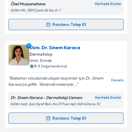
Metni
'ni okudum ve kişisel verilerimin belirtilen
Özel Muayenehane
Haritada Göster
kapsamda işlenmesini kabul ediyorum.
Kültür Mh. 1389 Çamlı Sk No: 8 / 1
Takvim Talebini Gönder
Randevu Talep Et
Randevu Takvimi Talebi
Prof. Dr. Şemsettin Karaca
için randevu takvimi
Uzm. Dr. Sinem Karaca
talebi oluşturun. Size bu uzmandan randevu almanız
Dermatoloji
için bir takvim hazırlandığında e-posta ile
İzmir
, Konak
bilgilendireceğiz.
5
(
1
Değerlendirme)
E-posta Adresiniz
Babamın vücudunda oluşan lezyonlar için Dr. Sinem
Devamı
Karaca’ya gittik. Yönlendirmeleriyle...
Dr. Sinem Karaca - Dermatoloji Uzmanı
Haritada Göster
Kültür mah. Şair Eşref Bulv. No:37 Fuar Apt. Kat:4 Daire: 10
Kişisel verilerimin işlenmesine ilişkin
Aydınlatma
Metni
'ni okudum ve kişisel verilerimin belirtilen
kapsamda işlenmesini kabul ediyorum.
Randevu Talep Et
Randevu Takvimi Talebi