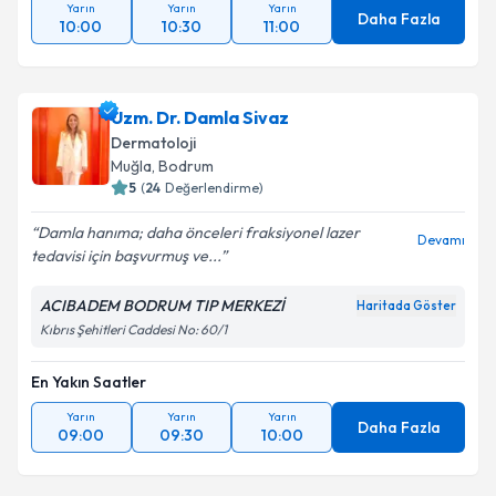
Yarın
Yarın
Yarın
Daha Fazla
10:00
10:30
11:00
Uzm. Dr. Damla Sivaz
Dermatoloji
Muğla
, Bodrum
5
(
24
Değerlendirme)
Damla hanıma; daha önceleri fraksiyonel lazer
Devamı
tedavisi için başvurmuş ve...
ACIBADEM BODRUM TIP MERKEZİ
Haritada Göster
Kıbrıs Şehitleri Caddesi No: 60/1
En Yakın Saatler
Yarın
Yarın
Yarın
Daha Fazla
09:00
09:30
10:00