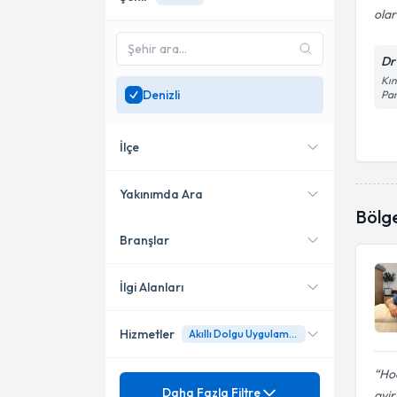
olar
Dr
Kın
Denizli
Pam
İlçe
Yakınımda Ara
Bölg
Branşlar
Konumuma yakın uzmanları
Pamukkale
göster
İlgi Alanları
Hizmetler
Akıllı Dolgu Uygulamaları
Sertifikalı Medikal Estetik
Ho
Mezuniyet
Akıllı Dolgu Uygulamaları
Daha Fazla Filtre
ayir