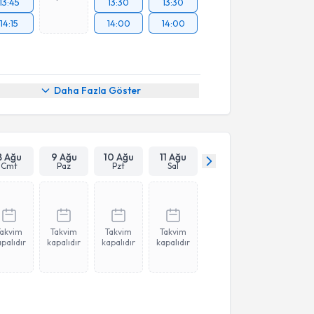
13:45
13:30
13:30
14:15
14:00
14:00
Daha Fazla Göster
8 Ağu
9 Ağu
10 Ağu
11 Ağu
Cmt
Paz
Pzt
Sal
Takvim
Takvim
Takvim
Takvim
palıdır
kapalıdır
kapalıdır
kapalıdır