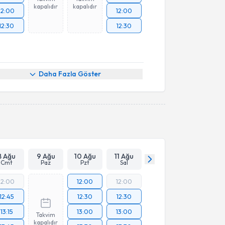
kapalıdır
kapalıdır
12:00
12:00
12:30
12:30
Daha Fazla Göster
8 Ağu
9 Ağu
10 Ağu
11 Ağu
Cmt
Paz
Pzt
Sal
12:00
12:00
12:00
12:45
12:30
12:30
13:15
13:00
13:00
Takvim
kapalıdır