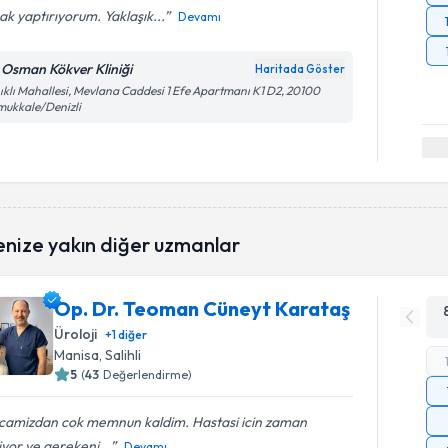
ak yaptırıyorum. Yaklaşık...
Devamı
 Osman Kökver Kliniği
Haritada Göster
ıklı Mahallesi, Mevlana Caddesi 1 Efe Apartmanı K1 D2, 20100
ukkale/Denizli
enize yakın diğer uzmanlar
Op. Dr. Teoman Cüneyt Karataş
Üroloji
+
1
diğer
Manisa
, Salihli
5
(
43
Değerlendirme)
camizdan cok memnun kaldim. Hastasi icin zaman
iyor ve gerekeni...
Devamı