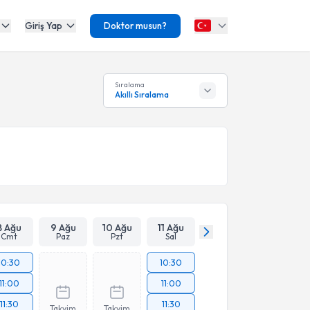
Giriş Yap
Doktor musun?
Sıralama
Akıllı Sıralama
8 Ağu
9 Ağu
10 Ağu
11 Ağu
Cmt
Paz
Pzt
Sal
10:30
10:30
11:00
11:00
11:30
11:30
Takvim
Takvim