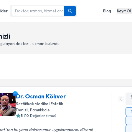
ikler
Blog
Kayıt Ol
izli
gulayan doktor - uzman bulundu
Dr. Osman Kökver
Sertifikalı Medikal Estetik
Denizli
, Pamukkale
5
(
10
Değerlendirme)
at ’ten bu yana doktorumun uygulamalarını düzenli