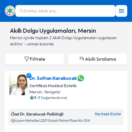
Doktor, klinik ara...
Akıllı Dolgu Uygulamaları, Mersin
Mersin
içinde toplam
2
Akıllı Dolgu Uygulamaları
uygulayan
doktor - uzman bulundu
Filtrele
Akıllı Sıralama
Dr. Sultan Karakucak
Sertifikalı Medikal Estetik
Mersin
, Yenişehir
5
(
1
Değerlendirme)
Özel Dr. Karakucak Polikliniği
Haritada Göster
Eğriçam Mahallesi 2201 Sokak Palma Plaza No:12/A