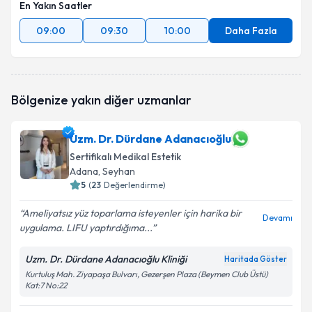
En Yakın Saatler
09:00
09:30
10:00
Daha Fazla
Bölgenize yakın diğer uzmanlar
Uzm. Dr. Dürdane Adanacıoğlu
Sertifikalı Medikal Estetik
Adana
, Seyhan
5
(
23
Değerlendirme)
Ameliyatsız yüz toparlama isteyenler için harika bir
Devamı
uygulama. LIFU yaptırdığıma...
Uzm. Dr. Dürdane Adanacıoğlu Kliniği
Haritada Göster
Kurtuluş Mah. Ziyapaşa Bulvarı, Gezerşen Plaza (Beymen Club Üstü)
Kat:7 No:22