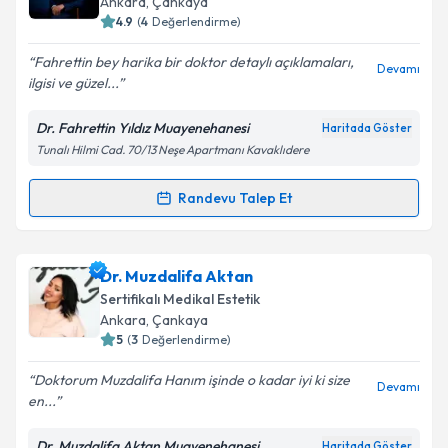
Ankara
, Çankaya
4.9
(
4
Değerlendirme)
Fahrettin bey harika bir doktor detaylı açıklamaları,
Devamı
ilgisi ve güzel...
Kişisel verilerimin işlenmesine ilişkin
Aydınlatma
Metni
'ni okudum ve kişisel verilerimin belirtilen
Dr. Fahrettin Yıldız Muayenehanesi
Haritada Göster
kapsamda işlenmesini kabul ediyorum.
Tunalı Hilmi Cad. 70/13 Neşe Apartmanı Kavaklıdere
Takvim Talebini Gönder
Randevu Talep Et
Randevu Takvimi Talebi
Dr. Fahrettin Yıldız
için randevu takvimi talebi
Dr. Muzdalifa Aktan
oluşturun. Size bu uzmandan randevu almanız için bir
Sertifikalı Medikal Estetik
takvim hazırlandığında e-posta ile bilgilendireceğiz.
Ankara
, Çankaya
5
(
3
Değerlendirme)
E-posta Adresiniz
Doktorum Muzdalifa Hanım işinde o kadar iyi ki size
Devamı
en...
Dr. Muzdalifa Aktan Muayenehanesi
Haritada Göster