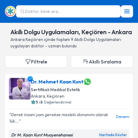
Doktor, klinik ara...
Akıllı Dolgu Uygulamaları, Keçiören - Ankara
Ankara
Keçiören
içinde toplam
9
Akıllı Dolgu Uygulamaları
uygulayan doktor - uzman bulundu
Filtrele
Akıllı Sıralama
Dr. Mehmet Kaan Kunt
Sertifikalı Medikal Estetik
Ankara
, Keçiören
5
(
8
Değerlendirme)
Gerek insani yanı gerekse mesleki donanımı olarak
Devamı
'lük...
Dr M. Kaan Kunt Muayenehanesi
Haritada Göster