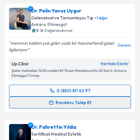
Dr. Pelin Yavuz Uygur
Geleneksel ve Tamamlayıcı Tıp
+
1
diğer
Ankara
, Etimesgut
5
(
6
Değerlendirme)
memnun kaldım çok güler yüzlü bir hanımefendi güzel
Devamı
ilgileniyor
Up Clinic
Haritada Göster
Şeker mahallesi 1408.cadde Hill Tower Residance No:30 Kat:2, Ankara,
Etimesgut Turkey
0 (850) 811 62 97
Randevu Takvimi Talebi
Randevu Talep Et
Dr. Pelin Yavuz Uygur
için randevu takvimi talebi
oluşturun. Size bu uzmandan randevu almanız için bir
Dr. Fahrettin Yıldız
takvim hazırlandığında e-posta ile bilgilendireceğiz.
Sertifikalı Medikal Estetik
E-posta Adresiniz