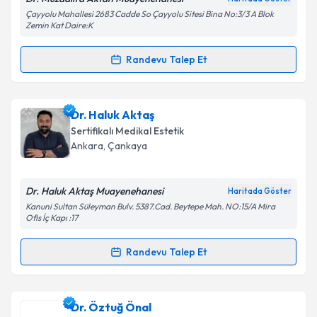
Kişisel verilerimin işlenmesine ilişkin
Aydınlatma
Çayyolu Mahallesi 2683 Cadde So Çayyolu Sitesi Bina No:3/3 A Blok
Metni
'ni okudum ve kişisel verilerimin belirtilen
Zemin Kat Daire:K
kapsamda işlenmesini kabul ediyorum.
Randevu Talep Et
Randevu Takvimi Talebi
Takvim Talebini Gönder
Dr. Muzdalifa Aktan
için randevu takvimi talebi
Dr. Haluk Aktaş
oluşturun. Size bu uzmandan randevu almanız için bir
Sertifikalı Medikal Estetik
takvim hazırlandığında e-posta ile bilgilendireceğiz.
Ankara
, Çankaya
E-posta Adresiniz
Dr. Haluk Aktaş Muayenehanesi
Haritada Göster
Kanuni Sultan Süleyman Bulv. 5387.Cad. Beytepe Mah. NO:15/A Mira
Ofis İç Kapı :17
Kişisel verilerimin işlenmesine ilişkin
Aydınlatma
Randevu Talep Et
Metni
'ni okudum ve kişisel verilerimin belirtilen
Randevu Takvimi Talebi
kapsamda işlenmesini kabul ediyorum.
Dr. Haluk Aktaş
için randevu takvimi talebi oluşturun.
Dr. Öztuğ Önal
Takvim Talebini Gönder