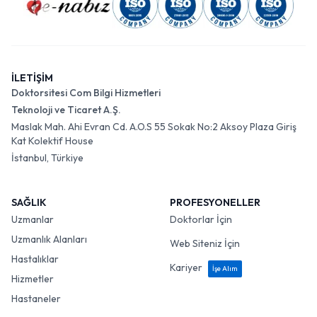
İLETİŞİM
Doktorsitesi Com Bilgi Hizmetleri
Teknoloji ve Ticaret A.Ş.
Maslak Mah. Ahi Evran Cd. A.O.S 55 Sokak No:2 Aksoy Plaza Giriş
Kat Kolektif House
İstanbul, Türkiye
SAĞLIK
PROFESYONELLER
Uzmanlar
Doktorlar İçin
Uzmanlık Alanları
Web Siteniz İçin
Hastalıklar
Kariyer
İşe Alım
Hizmetler
Hastaneler