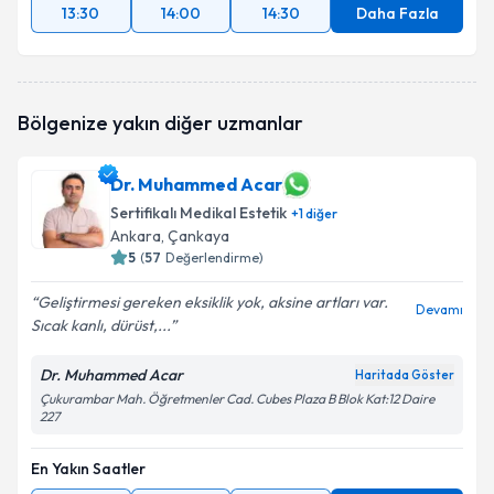
13:30
14:00
14:30
Daha Fazla
Bölgenize yakın diğer uzmanlar
Dr. Muhammed Acar
Sertifikalı Medikal Estetik
+
1
diğer
Ankara
, Çankaya
5
(
57
Değerlendirme)
Geliştirmesi gereken eksiklik yok, aksine artları var.
Devamı
Sıcak kanlı, dürüst,...
Dr. Muhammed Acar
Haritada Göster
Çukurambar Mah. Öğretmenler Cad. Cubes Plaza B Blok Kat:12 Daire
227
En Yakın Saatler