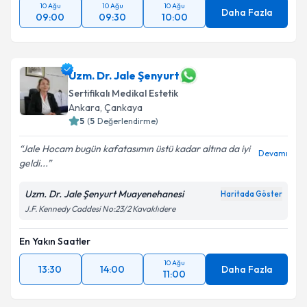
10 Ağu
10 Ağu
10 Ağu
Daha Fazla
09:00
09:30
10:00
Uzm. Dr. Jale Şenyurt
Sertifikalı Medikal Estetik
Ankara
, Çankaya
5
(
5
Değerlendirme)
Jale Hocam bugün kafatasımın üstü kadar altına da iyi
Devamı
geldi...
Uzm. Dr. Jale Şenyurt Muayenehanesi
Haritada Göster
J.F. Kennedy Caddesi No:23/2 Kavaklıdere
En Yakın Saatler
10 Ağu
13:30
14:00
Daha Fazla
11:00