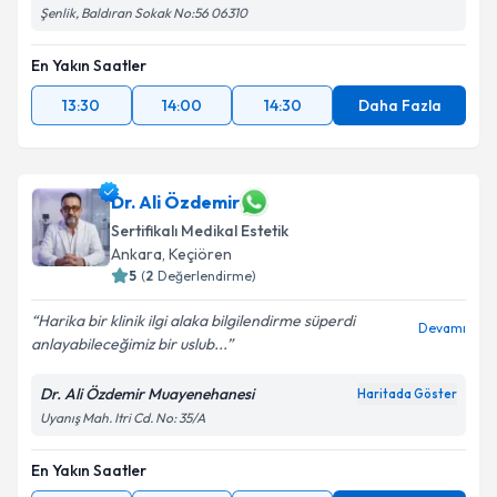
Şenlik, Baldıran Sokak No:56 06310
En Yakın Saatler
13:30
14:00
14:30
Daha Fazla
Dr. Ali Özdemir
Sertifikalı Medikal Estetik
Ankara
, Keçiören
5
(
2
Değerlendirme)
Harika bir klinik ilgi alaka bilgilendirme süperdi
Devamı
anlayabileceğimiz bir uslub...
Dr. Ali Özdemir Muayenehanesi
Haritada Göster
Uyanış Mah. Itri Cd. No: 35/A
En Yakın Saatler