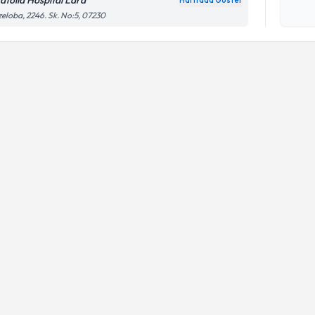
atolia Hospital Lara
Haritada Göster
Kişisel
eloba, 2246. Sk. No:5, 07230
okudum
işlenm