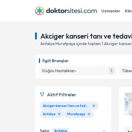
Uzmanlar
Klin
Akciger kanseri tanı ve tedav
Antalya
Muratpaşa
içinde toplam
1
Akciger kanseri
İlgili Branşlar
Göğüs Hastalıkları
Tüber
1
Aktif Filtreler
Akciger kanseri tanı ve tedavi
Antalya
Muratpaşa
Şehir
Antalya