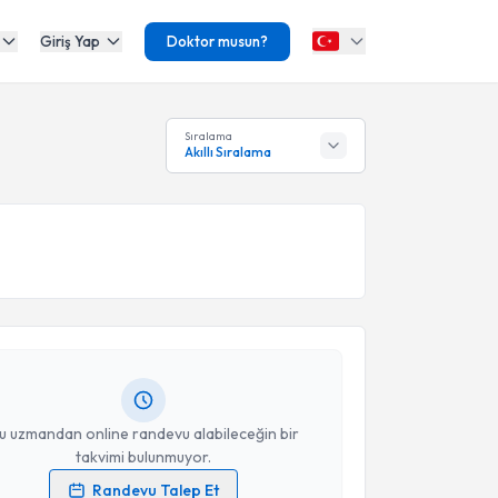
Giriş Yap
Doktor musun?
Sıralama
Akıllı Sıralama
akvimi Talebi
Nermin Keskiner
için randevu takvimi talebi
Size bu uzmandan randevu almanız için bir takvim
ında e-posta ile bilgilendireceğiz.
resiniz
u uzmandan online randevu alabileceğin bir
takvimi bulunmuyor.
Randevu Talep Et