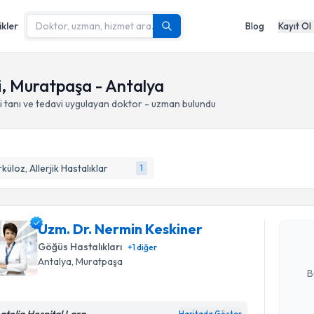
ikler
Blog
Kayıt Ol
i, Muratpaşa - Antalya
 tanı ve tedavi
uygulayan doktor - uzman bulundu
Randevu T
küloz, Allerjik Hastalıklar
1
Uzm. Dr. 
oluşturun. 
Uzm. Dr. Nermin Keskiner
hazırlandığ
Göğüs Hastalıkları
+
1
diğer
E-posta Ad
Antalya
, Muratpaşa
B