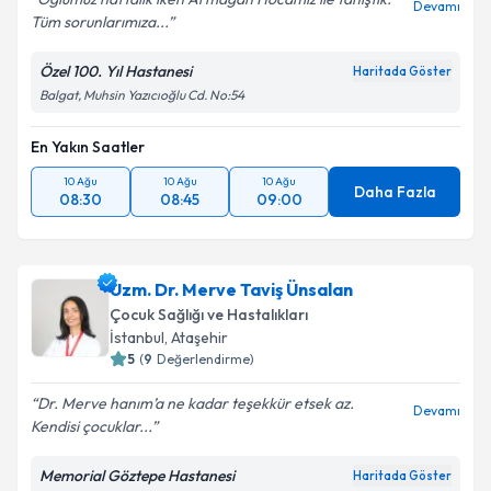
Devamı
Tüm sorunlarımıza...
Özel 100. Yıl Hastanesi
Haritada Göster
Balgat, Muhsin Yazıcıoğlu Cd. No:54
En Yakın Saatler
10 Ağu
10 Ağu
10 Ağu
Daha Fazla
08:30
08:45
09:00
Uzm. Dr. Merve Taviş Ünsalan
Çocuk Sağlığı ve Hastalıkları
İstanbul
,
Ataşehir
5
(
9
Değerlendirme)
Dr. Merve hanım’a ne kadar teşekkür etsek az.
Devamı
Kendisi çocuklar...
Memorial Göztepe Hastanesi
Haritada Göster