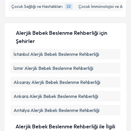
Çocuk Sağlığı ve Hastalıkları
Çocuk İmmünolojisi ve Alerjis
22
E-posta Adresiniz
Alerjik Bebek Beslenme Rehberliği
için
Kişisel verilerimin işlenmesine ilişkin
Aydınlatma
Şehirler
Metni
'ni okudum ve kişisel verilerimin belirtilen
kapsamda işlenmesini kabul ediyorum.
İstanbul
Alerjik Bebek Beslenme Rehberliği
İzmir
Alerjik Bebek Beslenme Rehberliği
Takvim Talebini Gönder
Aksaray
Alerjik Bebek Beslenme Rehberliği
Ankara
Alerjik Bebek Beslenme Rehberliği
Antalya
Alerjik Bebek Beslenme Rehberliği
Alerjik Bebek Beslenme Rehberliği ile İlgili