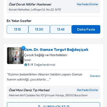
Özel Doruk Nilüfer Hastanesi
Haritada Göster
Konak Mahallesi, Lefkoşe Cd. No:22, 16110
En Yakın Saatler
13:15
13:30
13:45
Daha Fazla
Uzm. Dr. Gamze Turgut Bağdaçiçek
Çocuk Sağlığı ve Hastalıkları
İzmir
5
(
9
Değerlendirme)
Kızımın bebeklikten itibaren takibini yapan Gamze
Devamı
hanım sakinliği, çocuklarla ...
Özel Mavi Deniz Tıp Merkezi
Haritada Göster
Mehmet Akif Caddesi No:101 Şirinyer İnkılap, 35000 Buca/İzmir
0 (850) 474 37 21