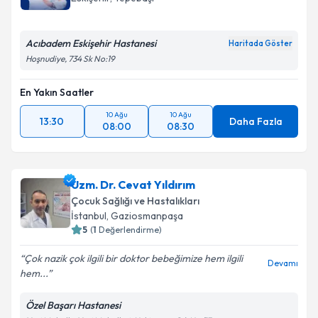
Acıbadem Eskişehir Hastanesi
Haritada Göster
Hoşnudiye, 734 Sk No:19
En Yakın Saatler
10 Ağu
10 Ağu
13:30
Daha Fazla
08:00
08:30
Uzm. Dr. Cevat Yıldırım
Çocuk Sağlığı ve Hastalıkları
İstanbul
,
Gaziosmanpaşa
5
(
1
Değerlendirme)
Çok nazik çok ilgili bir doktor bebeğimize hem ilgili
Devamı
hem...
Özel Başarı Hastanesi