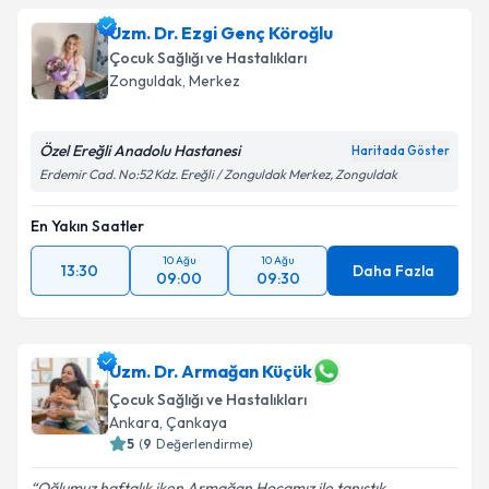
Uzm. Dr. Ezgi Genç Köroğlu
Çocuk Sağlığı ve Hastalıkları
Zonguldak
,
Merkez
Özel Ereğli Anadolu Hastanesi
Haritada Göster
Erdemir Cad. No:52 Kdz. Ereğli / Zonguldak Merkez, Zonguldak
En Yakın Saatler
10 Ağu
10 Ağu
13:30
Daha Fazla
09:00
09:30
Uzm. Dr. Armağan Küçük
Çocuk Sağlığı ve Hastalıkları
Ankara
,
Çankaya
5
(
9
Değerlendirme)
Oğlumuz haftalık iken Armağan Hocamız ile tanıştık.