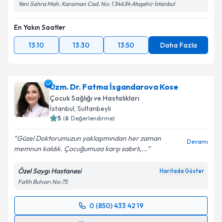
Yeni Sahra Mah. Karaman Cad. No: 1 34634 Ataşehir İstanbul
En Yakın Saatler
13:10
13:30
13:50
Daha Fazla
Uzm. Dr. Fatma İsgandarova Kose
Çocuk Sağlığı ve Hastalıkları
İstanbul
,
Sultanbeyli
5
(
6
Değerlendirme)
Güzel Doktorumuzun yaklaşımından her zaman
Devamı
memnun kaldık. Çocuğumuza karşı sabırlı,...
Özel Saygı Hastanesi
Haritada Göster
Fatih Bulvarı No:75
0 (850) 433 42 19
Randevu Takvimi Talebi