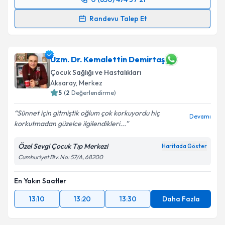
Randevu Takvimi Talebi
Randevu Talep Et
Uzm. Dr. Gamze Turgut Bağdaçiçek
için randevu
takvimi talebi oluşturun. Size bu uzmandan randevu
almanız için bir takvim hazırlandığında e-posta ile
Uzm. Dr. Kemalettin Demirtaş
bilgilendireceğiz.
Çocuk Sağlığı ve Hastalıkları
Aksaray
,
Merkez
E-posta Adresiniz
5
(
2
Değerlendirme)
Sünnet için gitmiştik oğlum çok korkuyordu hiç
Devamı
korkutmadan güzelce ilgilendikleri...
Kişisel verilerimin işlenmesine ilişkin
Aydınlatma
Özel Sevgi Çocuk Tıp Merkezi
Haritada Göster
Metni
'ni okudum ve kişisel verilerimin belirtilen
Cumhuriyet Blv. No: 57/A, 68200
kapsamda işlenmesini kabul ediyorum.
En Yakın Saatler
Takvim Talebini Gönder
13:10
13:20
13:30
Daha Fazla