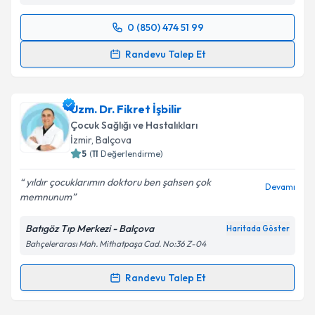
Kişisel verilerimin işlenmesine ilişkin
Aydınlatma
Metni
'ni okudum ve kişisel verilerimin belirtilen
0 (850) 474 51 99
kapsamda işlenmesini kabul ediyorum.
Randevu Takvimi Talebi
Randevu Talep Et
Takvim Talebini Gönder
Uzm. Dr. Mustafa Ertekin
için randevu takvimi talebi
oluşturun. Size bu uzmandan randevu almanız için bir
Uzm. Dr. Fikret İşbilir
takvim hazırlandığında e-posta ile bilgilendireceğiz.
Çocuk Sağlığı ve Hastalıkları
E-posta Adresiniz
İzmir
,
Balçova
5
(
11
Değerlendirme)
yıldır çocuklarımın doktoru ben şahsen çok
Devamı
memnunum
Kişisel verilerimin işlenmesine ilişkin
Aydınlatma
Metni
'ni okudum ve kişisel verilerimin belirtilen
Batıgöz Tıp Merkezi - Balçova
Haritada Göster
kapsamda işlenmesini kabul ediyorum.
Bahçelerarası Mah. Mithatpaşa Cad. No:36 Z-04
Takvim Talebini Gönder
Randevu Talep Et
Randevu Takvimi Talebi