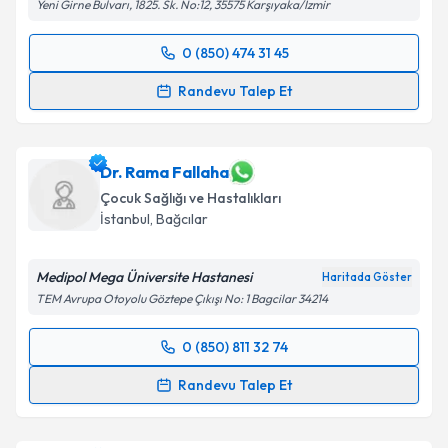
Yeni Girne Bulvarı, 1825. Sk. No:12, 35575 Karşıyaka/İzmir
0 (850) 474 31 45
Randevu Takvimi Talebi
Randevu Talep Et
Uzm. Dr. Buket Öztükel
için randevu takvimi talebi
oluşturun. Size bu uzmandan randevu almanız için bir
takvim hazırlandığında e-posta ile bilgilendireceğiz.
Dr. Rama Fallaha
Çocuk Sağlığı ve Hastalıkları
E-posta Adresiniz
İstanbul
,
Bağcılar
Medipol Mega Üniversite Hastanesi
Haritada Göster
TEM Avrupa Otoyolu Göztepe Çıkışı No: 1 Bagcilar 34214
Kişisel verilerimin işlenmesine ilişkin
Aydınlatma
Metni
'ni okudum ve kişisel verilerimin belirtilen
0 (850) 811 32 74
kapsamda işlenmesini kabul ediyorum.
Randevu Takvimi Talebi
Randevu Talep Et
Takvim Talebini Gönder
Dr. Rama Fallaha
için randevu takvimi talebi
oluşturun. Size bu uzmandan randevu almanız için bir