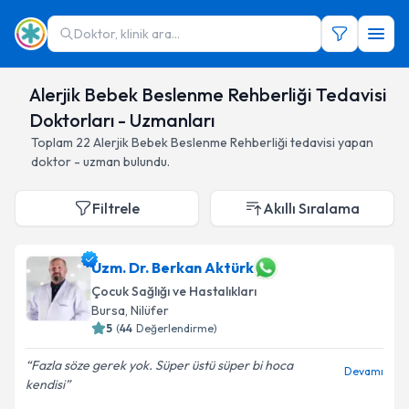
Doktor, klinik ara...
Alerjik Bebek Beslenme Rehberliği Tedavisi
Doktorları - Uzmanları
Toplam
22
Alerjik Bebek Beslenme Rehberliği
tedavisi yapan
doktor - uzman bulundu.
Filtrele
Akıllı Sıralama
Uzm. Dr. Berkan Aktürk
Çocuk Sağlığı ve Hastalıkları
Bursa
,
Nilüfer
5
(
44
Değerlendirme)
Fazla söze gerek yok. Süper üstü süper bi hoca
Devamı
kendisi