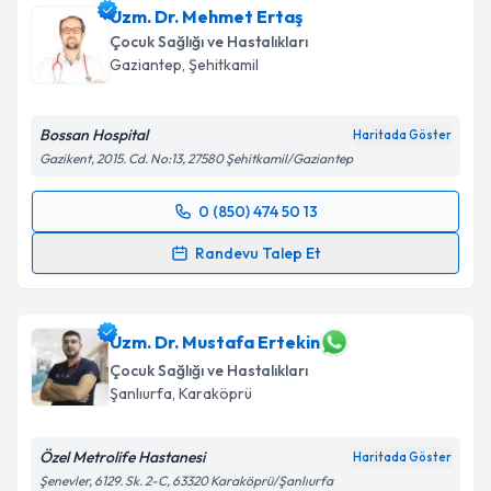
Uzm. Dr. Mehmet Ertaş
takvim hazırlandığında e-posta ile bilgilendireceğiz.
Çocuk Sağlığı ve Hastalıkları
E-posta Adresiniz
Gaziantep
,
Şehitkamil
Bossan Hospital
Haritada Göster
Gazikent, 2015. Cd. No:13, 27580 Şehitkamil/Gaziantep
Kişisel verilerimin işlenmesine ilişkin
Aydınlatma
Metni
'ni okudum ve kişisel verilerimin belirtilen
0 (850) 474 50 13
kapsamda işlenmesini kabul ediyorum.
Randevu Takvimi Talebi
Randevu Talep Et
Takvim Talebini Gönder
Uzm. Dr. Mehmet Ertaş
için randevu takvimi talebi
oluşturun. Size bu uzmandan randevu almanız için bir
takvim hazırlandığında e-posta ile bilgilendireceğiz.
Uzm. Dr. Mustafa Ertekin
Çocuk Sağlığı ve Hastalıkları
E-posta Adresiniz
Şanlıurfa
,
Karaköprü
Özel Metrolife Hastanesi
Haritada Göster
Şenevler, 6129. Sk. 2-C, 63320 Karaköprü/Şanlıurfa