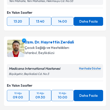
Yeni Mahalle, Yeni Mahallesi, Hekimsuyu Cd. No:53
En Yakın Saatler
13:20
13:40
14:00
Daha Fazla
Uzm. Dr. Hayrettin Zerdali
Çocuk Sağlığı ve Hastalıkları
İstanbul
,
Beylikdüzü
Medicana International Hastanesi
Haritada Göster
Büyükşehir, Beylikdüzü Cd. No:3
En Yakın Saatler
10 Ağu
10 Ağu
10 Ağu
Daha Fazla
09:00
09:30
10:00