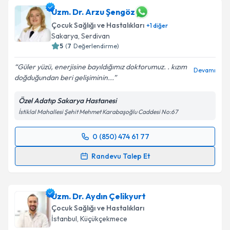
Uzm. Dr. Arzu Şengöz
Çocuk Sağlığı ve Hastalıkları
+
1
diğer
Sakarya
,
Serdivan
5
(
7
Değerlendirme)
Güler yüzü, enerjisine bayıldığımız doktorumuz. . kızım
Devamı
doğduğundan beri gelişiminin...
Özel Adatıp Sakarya Hastanesi
İstiklal Mahallesi Şehit Mehmet Karabaşoğlu Caddesi No:67
0 (850) 474 61 77
Randevu Takvimi Talebi
Randevu Talep Et
Uzm. Dr. Arzu Şengöz
için randevu takvimi talebi
oluşturun. Size bu uzmandan randevu almanız için bir
Uzm. Dr. Aydın Çelikyurt
takvim hazırlandığında e-posta ile bilgilendireceğiz.
Çocuk Sağlığı ve Hastalıkları
E-posta Adresiniz
İstanbul
,
Küçükçekmece