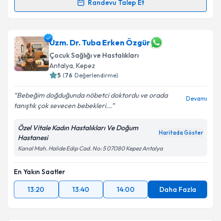
Randevu Talep Et
Uzm. Dr. Fatma İsgandarova Kose
için randevu
takvimi talebi oluşturun. Size bu uzmandan randevu
almanız için bir takvim hazırlandığında e-posta ile
Uzm. Dr. Tuba Erken Özgür
bilgilendireceğiz.
Çocuk Sağlığı ve Hastalıkları
Antalya
,
Kepez
E-posta Adresiniz
5
(
76
Değerlendirme)
Bebeğim doğduğunda nöbetci doktordu ve orada
Devamı
tanıştık çok sevecen bebekleri...
Kişisel verilerimin işlenmesine ilişkin
Aydınlatma
Özel Vitale Kadın Hastalıkları Ve Doğum
Metni
'ni okudum ve kişisel verilerimin belirtilen
Haritada Göster
Hastanesi
kapsamda işlenmesini kabul ediyorum.
Kanal Mah. Halide Edip Cad. No: 5 07080 Kepez Antalya
Takvim Talebini Gönder
En Yakın Saatler
13:20
13:40
14:00
Daha Fazla