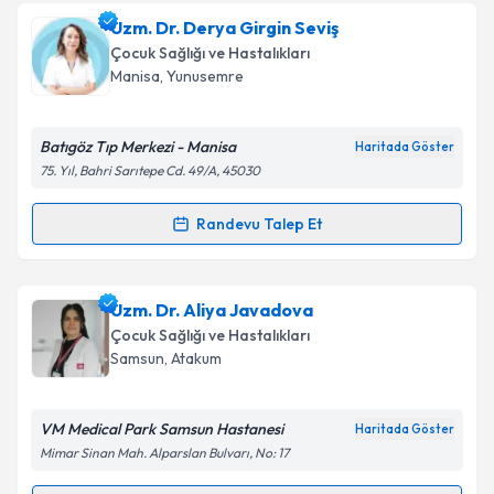
Uzm. Dr. Fikret İşbilir
için randevu takvimi talebi
Uzm. Dr. Derya Girgin Seviş
oluşturun. Size bu uzmandan randevu almanız için bir
Çocuk Sağlığı ve Hastalıkları
takvim hazırlandığında e-posta ile bilgilendireceğiz.
Manisa
,
Yunusemre
E-posta Adresiniz
Batıgöz Tıp Merkezi - Manisa
Haritada Göster
75. Yıl, Bahri Sarıtepe Cd. 49/A, 45030
Kişisel verilerimin işlenmesine ilişkin
Aydınlatma
Randevu Talep Et
Randevu Takvimi Talebi
Metni
'ni okudum ve kişisel verilerimin belirtilen
kapsamda işlenmesini kabul ediyorum.
Uzm. Dr. Derya Girgin Seviş
için randevu takvimi
Uzm. Dr. Aliya Javadova
talebi oluşturun. Size bu uzmandan randevu almanız
Takvim Talebini Gönder
Çocuk Sağlığı ve Hastalıkları
için bir takvim hazırlandığında e-posta ile
Samsun
,
Atakum
bilgilendireceğiz.
E-posta Adresiniz
VM Medical Park Samsun Hastanesi
Haritada Göster
Mimar Sinan Mah. Alparslan Bulvarı, No: 17