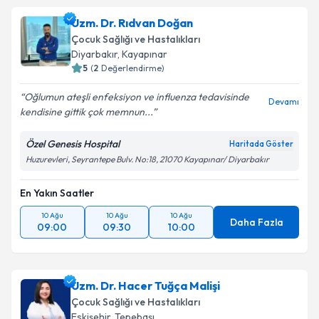
Uzm. Dr. Rıdvan Doğan
Çocuk Sağlığı ve Hastalıkları
Diyarbakır
,
Kayapınar
5
(
2
Değerlendirme)
Oğlumun ateşli enfeksiyon ve influenza tedavisinde
Devamı
kendisine gittik çok memnun...
Özel Genesis Hospital
Haritada Göster
Huzurevleri, Seyrantepe Bulv. No:18, 21070 Kayapınar/ Diyarbakır
En Yakın Saatler
10 Ağu
10 Ağu
10 Ağu
Daha Fazla
09:00
09:30
10:00
Uzm. Dr. Hacer Tuğça Malişi
Çocuk Sağlığı ve Hastalıkları
Eskişehir
,
Tepebaşı