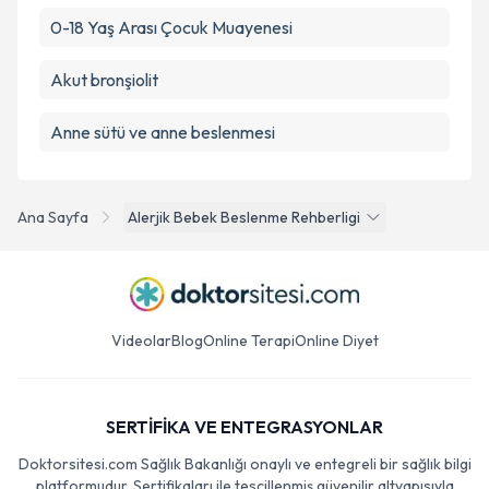
0-18 Yaş Arası Çocuk Muayenesi
Akut bronşiolit
Anne sütü ve anne beslenmesi
Ana Sayfa
Alerjik Bebek Beslenme Rehberligi
Videolar
Blog
Online Terapi
Online Diyet
SERTİFİKA VE ENTEGRASYONLAR
Doktorsitesi.com Sağlık Bakanlığı onaylı ve entegreli bir sağlık bilgi
platformudur. Sertifikaları ile tescillenmiş güvenilir altyapısıyla