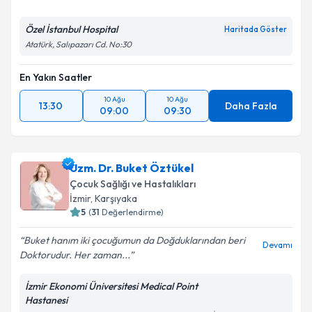
Özel İstanbul Hospital
Haritada Göster
Atatürk, Salıpazarı Cd. No:30
Kişisel verilerimin işlenmesine ilişkin
Aydınlatma
Metni
'ni okudum ve kişisel verilerimin belirtilen
En Yakın Saatler
kapsamda işlenmesini kabul ediyorum.
10 Ağu
10 Ağu
13:30
Daha Fazla
09:00
09:30
Takvim Talebini Gönder
Uzm. Dr. Buket Öztükel
Çocuk Sağlığı ve Hastalıkları
İzmir
,
Karşıyaka
5
(
31
Değerlendirme)
Buket hanım iki çocuğumun da Doğduklarından beri
Devamı
Doktorudur. Her zaman...
İzmir Ekonomi Üniversitesi Medical Point
Hastanesi