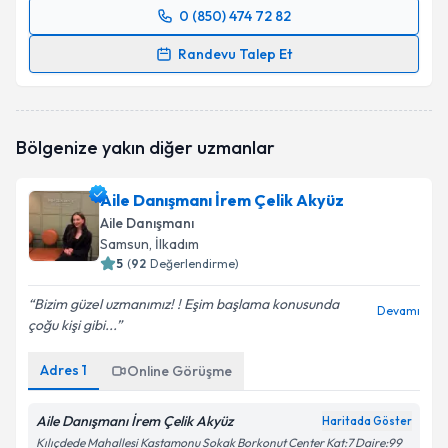
0 (850) 474 72 82
Randevu Takvimi Talebi
Randevu Talep Et
Aile Danışmanı Şeyda Akgül
için randevu takvimi
talebi oluşturun. Size bu uzmandan randevu almanız
için bir takvim hazırlandığında e-posta ile
Bölgenize yakın diğer uzmanlar
bilgilendireceğiz.
E-posta Adresiniz
Aile Danışmanı İrem Çelik Akyüz
Aile Danışmanı
Samsun
, İlkadım
5
(
92
Değerlendirme)
Kişisel verilerimin işlenmesine ilişkin
Aydınlatma
Bizim güzel uzmanımız! ! Eşim başlama konusunda
Metni
'ni okudum ve kişisel verilerimin belirtilen
Devamı
çoğu kişi gibi...
kapsamda işlenmesini kabul ediyorum.
Adres
1
Online Görüşme
Takvim Talebini Gönder
Aile Danışmanı İrem Çelik Akyüz
Haritada Göster
Kılıçdede Mahallesi Kastamonu Sokak Borkonut Center Kat:7 Daire:99