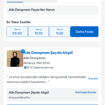
Aile Danışmanı Feyza Nur Karen
En Yakın Saatler
Yarın
Yarın
Yarın
Daha Fazla
09:00
10:10
11:20
Aile Danışmanı Şeyda Akgül
Aile Danışmanı
Amasya
, Merzifon
5
(
1
Değerlendirme)
yıl önce kendisinden aldığım danışmanlık hizmetinden
Devamı
memnun kaldım hayatımın...
Aile Danışmanı Şeyda Akgül
Haritada Göster
Amasya Merzifon