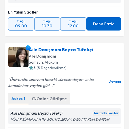
En Yakın Saatler
11 Ağu
11 Ağu
11 Ağu
Daha Fazla
09:00
10:30
12:00
Aile Danışmanı Beyza Tüfekçi
Aile Danışmanı
Samsun
, Atakum
5
(
5
Değerlendirme)
Üniversite sınavına hazırlık sürecimdeyim ve bu
Devamı
konuda her yaşıtım gibi...
Adres
1
Online Görüşme
Aile Danışmanı Beyza Tüfekçi
Haritada Göster
MİMAR SİNAN MAH 116. SOK NO:297 K:4 D:20 ATAKUM SAMSUN