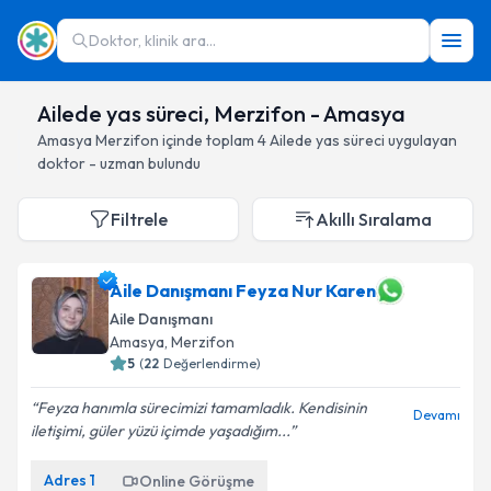
Doktor, klinik ara...
Ailede yas süreci, Merzifon - Amasya
Amasya
Merzifon
içinde toplam
4
Ailede yas süreci
uygulayan
doktor - uzman bulundu
Filtrele
Akıllı Sıralama
Aile Danışmanı Feyza Nur Karen
Aile Danışmanı
Amasya
, Merzifon
5
(
22
Değerlendirme)
Feyza hanımla sürecimizi tamamladık. Kendisinin
Devamı
iletişimi, güler yüzü içimde yaşadığım...
Adres
1
Online Görüşme