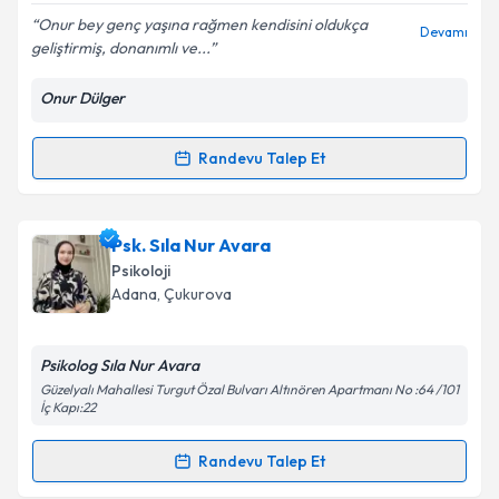
Onur bey genç yaşına rağmen kendisini oldukça
Devamı
geliştirmiş, donanımlı ve...
Onur Dülger
Kişisel verilerimin işlenmesine ilişkin
Aydınlatma
Metni
'ni okudum ve kişisel verilerimin belirtilen
kapsamda işlenmesini kabul ediyorum.
Randevu Talep Et
Randevu Takvimi Talebi
Takvim Talebini Gönder
Psk. Onur Dülger
için randevu takvimi talebi
Psk. Sıla Nur Avara
oluşturun. Size bu uzmandan randevu almanız için bir
Psikoloji
takvim hazırlandığında e-posta ile bilgilendireceğiz.
Adana
, Çukurova
E-posta Adresiniz
Psikolog Sıla Nur Avara
Güzelyalı Mahallesi Turgut Özal Bulvarı Altınören Apartmanı No :64 /101
İç Kapı:22
Kişisel verilerimin işlenmesine ilişkin
Aydınlatma
Randevu Talep Et
Metni
'ni okudum ve kişisel verilerimin belirtilen
Randevu Takvimi Talebi
kapsamda işlenmesini kabul ediyorum.