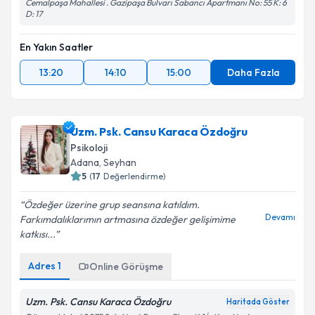
Cemalpaşa Mahallesi . Gazipaşa Bulvarı Sabancı Apartmanı No: 55 K: 6
D: 17
En Yakın Saatler
13:20
14:10
15:00
Daha Fazla
Uzm. Psk. Cansu Karaca Özdoğru
Psikoloji
Adana
, Seyhan
5
(
17
Değerlendirme)
Özdeğer üzerine grup seansına katıldım.
Devamı
Farkımdalıklarımın artmasına özdeğer gelişimime
katkısı...
Adres
1
Online Görüşme
Uzm. Psk. Cansu Karaca Özdoğru
Haritada Göster