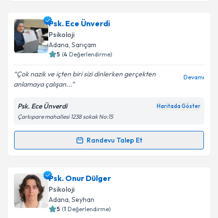
kapsamda işlenmesini kabul ediyorum.
Psk. Fatma Avlayan
için randevu takvimi talebi
Psk. Ece Ünverdi
oluşturun. Size bu uzmandan randevu almanız için bir
Takvim Talebini Gönder
Psikoloji
takvim hazırlandığında e-posta ile bilgilendireceğiz.
Adana
, Sarıçam
5
(
4
Değerlendirme)
E-posta Adresiniz
Çok nazik ve içten biri sizi dinlerken gerçekten
Devamı
anlamaya çalışan...
Psk. Ece Ünverdi
Haritada Göster
Kişisel verilerimin işlenmesine ilişkin
Aydınlatma
Çarkıpare mahallesi 1238 sokak No:15
Metni
'ni okudum ve kişisel verilerimin belirtilen
kapsamda işlenmesini kabul ediyorum.
Randevu Talep Et
Randevu Takvimi Talebi
Takvim Talebini Gönder
Psk. Ece Ünverdi
için randevu takvimi talebi
Psk. Onur Dülger
oluşturun. Size bu uzmandan randevu almanız için bir
Psikoloji
takvim hazırlandığında e-posta ile bilgilendireceğiz.
Adana
, Seyhan
5
(
1
Değerlendirme)
E-posta Adresiniz