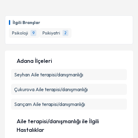
Psk. Sıla Nur Avara
için randevu takvimi talebi
Takvim Talebini Gönder
oluşturun. Size bu uzmandan randevu almanız için bir
İlgili Branşlar
takvim hazırlandığında e-posta ile bilgilendireceğiz.
Psikoloji
Psikiyatri
9
2
E-posta Adresiniz
Adana İlçeleri
Kişisel verilerimin işlenmesine ilişkin
Aydınlatma
Seyhan
Metni
Aile terapisi/danışmanlığı
'ni okudum ve kişisel verilerimin belirtilen
kapsamda işlenmesini kabul ediyorum.
Çukurova
Aile terapisi/danışmanlığı
Takvim Talebini Gönder
Sarıçam
Aile terapisi/danışmanlığı
Aile terapisi/danışmanlığı ile İlgili
Hastalıklar