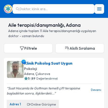
Doktor, klinik ara...
Aile terapisi/danışmanlığı, Adana
Adana
içinde toplam
11
Aile terapisi/danışmanlığı
uygulayan
doktor - uzman bulundu
Filtrele
Akıllı Sıralama
Klinik Psikolog Suat Uygun
Psikoloji
Adana
, Çukurova
5
(
89
Değerlendirme)
Suat Hocamla ile Gottman temelli çift terapisine
Devamı
başladıktan sonra, ilişkilerdeki...
Adres
1
Online Görüşme