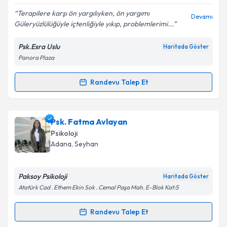
Terapilere karşı ön yargılıyken, ön yargımı
Devamı
Güleryüzlülüğüyle içtenliğiyle yıkıp, problemlerimi...
Kişisel verilerimin işlenmesine ilişkin
Aydınlatma
Metni
'ni okudum ve kişisel verilerimin belirtilen
Psk.Esra Uslu
Haritada Göster
kapsamda işlenmesini kabul ediyorum.
Panora Plaza
Takvim Talebini Gönder
Randevu Talep Et
Randevu Takvimi Talebi
Psk. Esra Uslu
için randevu takvimi talebi oluşturun.
Psk. Fatma Avlayan
Size bu uzmandan randevu almanız için bir takvim
Psikoloji
hazırlandığında e-posta ile bilgilendireceğiz.
Adana
, Seyhan
E-posta Adresiniz
Paksoy Psikoloji
Haritada Göster
Atatürk Cad . Ethem Ekin Sok . Cemal Paşa Mah. E-Blok Kat:5
Kişisel verilerimin işlenmesine ilişkin
Aydınlatma
Randevu Talep Et
Randevu Takvimi Talebi
Metni
'ni okudum ve kişisel verilerimin belirtilen