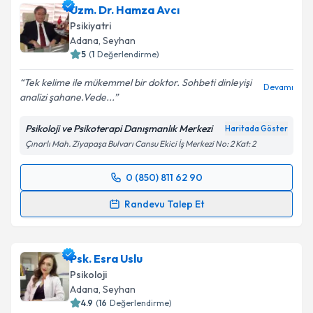
Uzm. Dr. Hamza Avcı
almanız için bir takvim hazırlandığında e-posta ile
bilgilendireceğiz.
Psikiyatri
Adana
, Seyhan
E-posta Adresiniz
5
(
1
Değerlendirme)
Tek kelime ile mükemmel bir doktor. Sohbeti dinleyişi
Devamı
analizi şahane.Vede...
Kişisel verilerimin işlenmesine ilişkin
Aydınlatma
Psikoloji ve Psikoterapi Danışmanlık Merkezi
Haritada Göster
Metni
'ni okudum ve kişisel verilerimin belirtilen
Çınarlı Mah. Ziyapaşa Bulvarı Cansu Ekici İş Merkezi No: 2 Kat: 2
kapsamda işlenmesini kabul ediyorum.
0 (850) 811 62 90
Randevu Takvimi Talebi
Takvim Talebini Gönder
Randevu Talep Et
Uzm. Dr. Hamza Avcı
için randevu takvimi talebi
oluşturun. Size bu uzmandan randevu almanız için bir
Psk. Esra Uslu
takvim hazırlandığında e-posta ile bilgilendireceğiz.
Psikoloji
E-posta Adresiniz
Adana
, Seyhan
4.9
(
16
Değerlendirme)