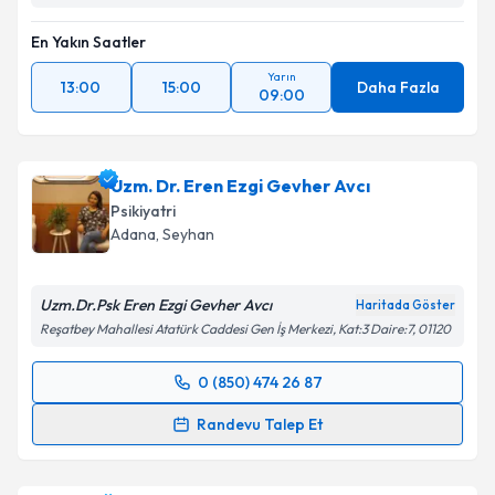
En Yakın Saatler
Yarın
13:00
15:00
Daha Fazla
09:00
Uzm. Dr. Eren Ezgi Gevher Avcı
Psikiyatri
Adana
, Seyhan
Uzm.Dr.Psk Eren Ezgi Gevher Avcı
Haritada Göster
Reşatbey Mahallesi Atatürk Caddesi Gen İş Merkezi, Kat:3 Daire:7, 01120
0 (850) 474 26 87
Randevu Takvimi Talebi
Randevu Talep Et
Uzm. Dr. Eren Ezgi Gevher Avcı
için randevu
takvimi talebi oluşturun. Size bu uzmandan randevu