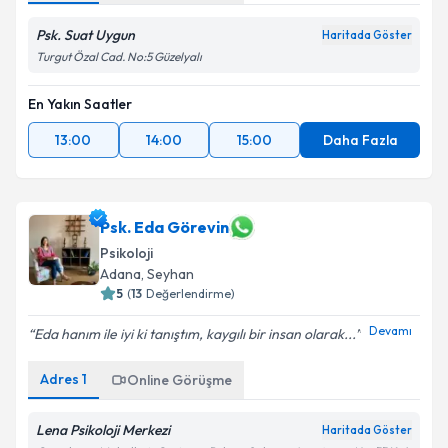
Psk. Suat Uygun
Haritada Göster
Turgut Özal Cad. No:5 Güzelyalı
En Yakın Saatler
13:00
14:00
15:00
Daha Fazla
Psk. Eda Görevin
Psikoloji
Adana
, Seyhan
5
(
13
Değerlendirme)
Devamı
Eda hanım ile iyi ki tanıştım, kaygılı bir insan olarak...
Adres
1
Online Görüşme
Lena Psikoloji Merkezi
Haritada Göster