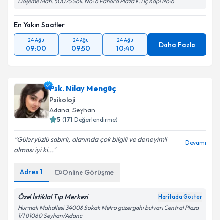
Döşeme Mah. 60075 Sok. No: 6 Panora Plaza K:1 İç Kapı No:6
En Yakın Saatler
24 Ağu
24 Ağu
24 Ağu
Daha Fazla
09:00
09:50
10:40
Psk. Nilay Mengüç
Psikoloji
Adana
, Seyhan
5
(
171
Değerlendirme)
Güleryüzlü sabırlı, alanında çok bilgili ve deneyimli
Devamı
olması iyi ki...
Adres
1
Online Görüşme
Özel İstiklal Tıp Merkezi
Haritada Göster
Hurmalı Mahallesi 34008 Sokak Metro güzergahı bulvarı Central Plaza
1/1 01060 Seyhan/Adana