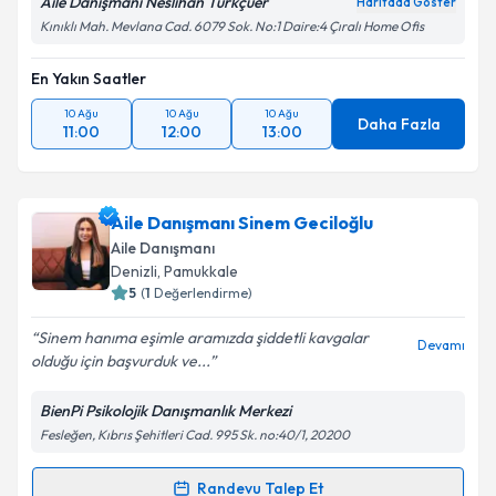
Aile Danışmanı Neslihan Türkçüer
Haritada Göster
Kınıklı Mah. Mevlana Cad. 6079 Sok. No:1 Daire:4 Çıralı Home Ofis
En Yakın Saatler
10 Ağu
10 Ağu
10 Ağu
Daha Fazla
11:00
12:00
13:00
Aile Danışmanı Sinem Geciloğlu
Aile Danışmanı
Denizli
, Pamukkale
5
(
1
Değerlendirme)
Sinem hanıma eşimle aramızda şiddetli kavgalar
Devamı
olduğu için başvurduk ve...
BienPi Psikolojik Danışmanlık Merkezi
Fesleğen, Kıbrıs Şehitleri Cad. 995 Sk. no:40/1, 20200
Randevu Talep Et