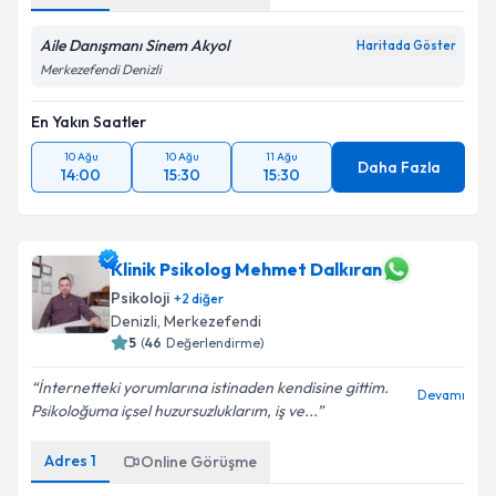
Aile Danışmanı Sinem Akyol
Haritada Göster
Merkezefendi Denizli
En Yakın Saatler
10 Ağu
10 Ağu
11 Ağu
Daha Fazla
14:00
15:30
15:30
Klinik Psikolog Mehmet Dalkıran
Psikoloji
+
2
diğer
Denizli
, Merkezefendi
5
(
46
Değerlendirme)
İnternetteki yorumlarına istinaden kendisine gittim.
Devamı
Psikoloğuma içsel huzursuzluklarım, iş ve...
Adres
1
Online Görüşme