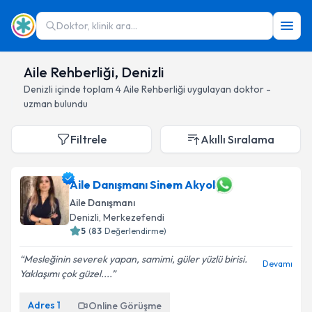
Doktor, klinik ara...
Aile Rehberliği, Denizli
Denizli
içinde toplam
4
Aile Rehberliği
uygulayan doktor -
uzman bulundu
Filtrele
Akıllı Sıralama
Aile Danışmanı Sinem Akyol
Aile Danışmanı
Denizli
, Merkezefendi
5
(
83
Değerlendirme)
Mesleğinin severek yapan, samimi, güler yüzlü birisi.
Devamı
Yaklaşımı çok güzel....
Adres
1
Online Görüşme