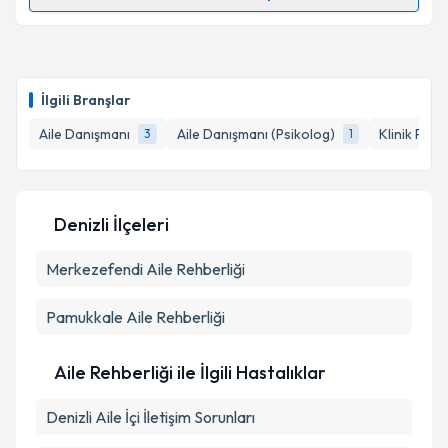
Randevu Takvimi Talebi
Aile Danışmanı Sinem Geciloğlu
için randevu
takvimi talebi oluşturun. Size bu uzmandan randevu
İlgili Branşlar
almanız için bir takvim hazırlandığında e-posta ile
bilgilendireceğiz.
Aile Danışmanı
Aile Danışmanı (Psikolog)
Klinik Psik
3
1
E-posta Adresiniz
Denizli İlçeleri
Merkezefendi
Kişisel verilerimin işlenmesine ilişkin
Aile Rehberliği
Aydınlatma
Metni
'ni okudum ve kişisel verilerimin belirtilen
kapsamda işlenmesini kabul ediyorum.
Pamukkale
Aile Rehberliği
Takvim Talebini Gönder
Aile Rehberliği ile İlgili Hastalıklar
Denizli Aile İçi İletişim Sorunları