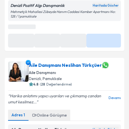
Denizli Pozitif Algı Danışmanlık
Haritada Göster
Mehmetçik Mahallesi Zübeyde Hanım Caddesi Kamber Apartmanı No:
128 / 1 pamukkale
Aile Danışmanı Neslihan Türkçüer
Aile Danışmanı
Denizli
, Pamukkale
4.8
(
28
Değerlendirme)
Harika anlatımı yapıcı uyarıları ve çıkmamış candan
Devamı
umut kesilmez...
Adres
1
Online Görüşme