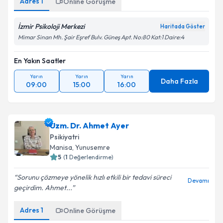
Adres
1
Online Görüşme
İzmir Psikoloji Merkezi
Haritada Göster
Mimar Sinan Mh. Şair Eşref Bulv. Güneş Apt. No:80 Kat:1 Daire:4
En Yakın Saatler
Yarın
Yarın
Yarın
Daha Fazla
09:00
15:00
16:00
Uzm. Dr. Ahmet Ayer
Psikiyatri
Manisa
, Yunusemre
5
(
1
Değerlendirme)
Sorunu çözmeye yönelik hızlı etkili bir tedavi süreci
Devamı
geçirdim. Ahmet...
Adres
1
Online Görüşme