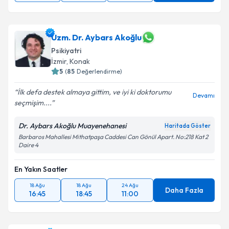
Uzm. Dr. Aybars Akoğlu
Psikiyatri
İzmir
, Konak
5
(
85
Değerlendirme)
İlk defa destek almaya gittim, ve iyi ki doktorumu
Devamı
seçmişim....
Dr. Aybars Akoğlu Muayenehanesi
Haritada Göster
Barbaros Mahallesi Mithatpaşa Caddesi Can Gönül Apart. No:218 Kat 2
Daire 4
En Yakın Saatler
18 Ağu
18 Ağu
24 Ağu
Daha Fazla
16:45
18:45
11:00