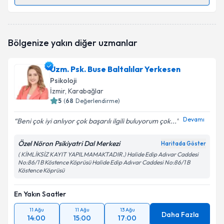
Randevu Takvimi Talebi
Psk. Dan. Tuba Saraç
için randevu takvimi talebi
Bölgenize yakın diğer uzmanlar
oluşturun. Size bu uzmandan randevu almanız için bir
takvim hazırlandığında e-posta ile bilgilendireceğiz.
Uzm. Psk. Buse Baltalılar Yerkesen
E-posta Adresiniz
Psikoloji
İzmir
, Karabağlar
5
(
68
Değerlendirme)
Devamı
Beni çok iyi anlıyor çok başarılı ilgili buluyorum çok...
Kişisel verilerimin işlenmesine ilişkin
Aydınlatma
Metni
'ni okudum ve kişisel verilerimin belirtilen
Özel Nöron Psikiyatri Dal Merkezi
kapsamda işlenmesini kabul ediyorum.
Haritada Göster
( KİMLİKSİZ KAYIT YAPILMAMAKTADIR.) Halide Edip Adıvar Caddesi
No:86/1 B Köstence Köprüsü Halide Edip Adıvar Caddesi No:86/1 B
Köstence Köprüsü
Takvim Talebini Gönder
En Yakın Saatler
11 Ağu
11 Ağu
13 Ağu
Daha Fazla
14:00
15:00
17:00