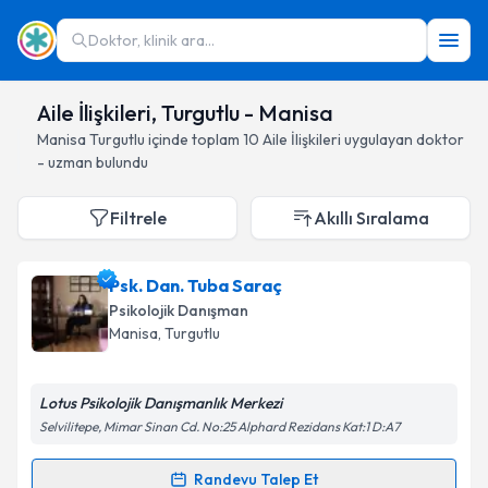
Doktor, klinik ara...
Aile İlişkileri, Turgutlu - Manisa
Manisa
Turgutlu
içinde toplam
10
Aile İlişkileri
uygulayan doktor
- uzman bulundu
Filtrele
Akıllı Sıralama
Psk. Dan. Tuba Saraç
Psikolojik Danışman
Manisa
, Turgutlu
Lotus Psikolojik Danışmanlık Merkezi
Selvilitepe, Mimar Sinan Cd. No:25 Alphard Rezidans Kat:1 D:A7
Randevu Talep Et