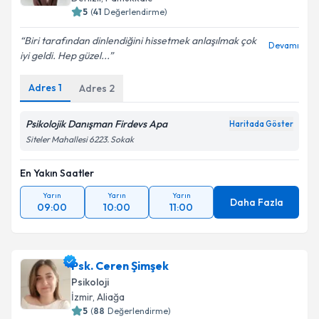
5
(
41
Değerlendirme)
Biri tarafından dinlendiğini hissetmek anlaşılmak çok
Devamı
iyi geldi. Hep güzel...
Adres
1
Adres
2
Psikolojik Danışman Firdevs Apa
Haritada Göster
Siteler Mahallesi 6223. Sokak
En Yakın Saatler
Yarın
Yarın
Yarın
Daha Fazla
09:00
10:00
11:00
Psk. Ceren Şimşek
Psikoloji
İzmir
, Aliağa
5
(
88
Değerlendirme)