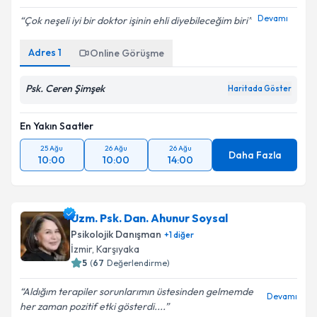
Devamı
Çok neşeli iyi bir doktor işinin ehli diyebileceğim biri
Adres
1
Online Görüşme
Psk. Ceren Şimşek
Haritada Göster
En Yakın Saatler
25 Ağu
26 Ağu
26 Ağu
Daha Fazla
10:00
10:00
14:00
Uzm. Psk. Dan. Ahunur Soysal
Psikolojik Danışman
+
1
diğer
İzmir
, Karşıyaka
5
(
67
Değerlendirme)
Aldığım terapiler sorunlarımın üstesinden gelmemde
Devamı
her zaman pozitif etki gösterdi....