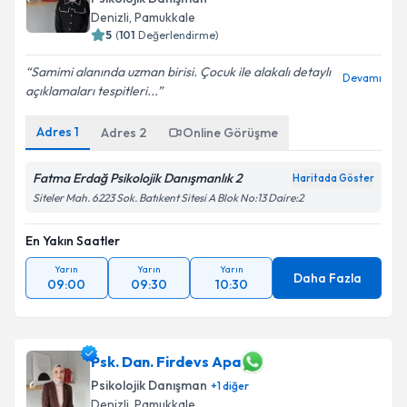
Denizli
, Pamukkale
5
(
101
Değerlendirme)
Samimi alanında uzman birisi. Çocuk ile alakalı detaylı
Devamı
açıklamaları tespitleri...
Adres
1
Adres
2
Online Görüşme
Fatma Erdağ Psikolojik Danışmanlık 2
Haritada Göster
Siteler Mah. 6223 Sok. Batıkent Sitesi A Blok No:13 Daire:2
En Yakın Saatler
Yarın
Yarın
Yarın
Daha Fazla
09:00
09:30
10:30
Psk. Dan. Firdevs Apa
Psikolojik Danışman
+
1
diğer
Denizli
, Pamukkale