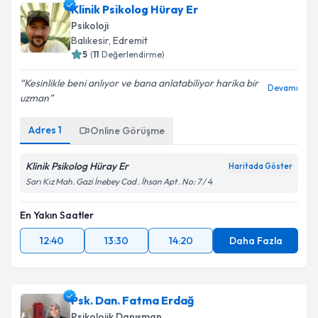
Klinik Psikolog Hüray Er
Psikoloji
Balıkesir
, Edremit
5
(
11
Değerlendirme)
Kesinlikle beni anlıyor ve bana anlatabiliyor harika bir
Devamı
uzman
Adres
1
Online Görüşme
Klinik Psikolog Hüray Er
Haritada Göster
Sarı Kız Mah. Gazi İnebey Cad . İhsan Apt . No: 7 / 4
En Yakın Saatler
12:40
13:30
14:20
Daha Fazla
Psk. Dan. Fatma Erdağ
Psikolojik Danışman