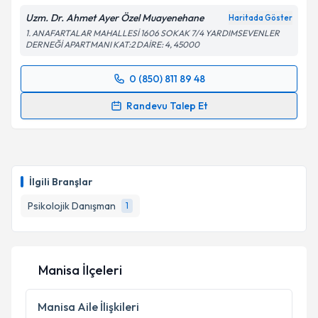
Uzm. Dr. Ahmet Ayer Özel Muayenehane
Haritada Göster
1. ANAFARTALAR MAHALLESİ 1606 SOKAK 7/4 YARDIMSEVENLER
DERNEĞİ APARTMANI KAT:2 DAİRE: 4, 45000
0 (850) 811 89 48
Randevu Takvimi Talebi
Randevu Talep Et
Uzm. Dr. Ahmet Ayer
için randevu takvimi talebi
oluşturun. Size bu uzmandan randevu almanız için bir
takvim hazırlandığında e-posta ile bilgilendireceğiz.
İlgili Branşlar
E-posta Adresiniz
Psikolojik Danışman
1
Kişisel verilerimin işlenmesine ilişkin
Aydınlatma
Manisa İlçeleri
Metni
'ni okudum ve kişisel verilerimin belirtilen
kapsamda işlenmesini kabul ediyorum.
Manisa
Aile İlişkileri