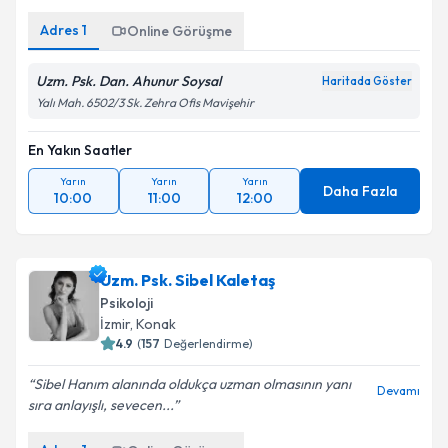
Adres
1
Online Görüşme
Uzm. Psk. Dan. Ahunur Soysal
Haritada Göster
Yalı Mah. 6502/3 Sk. Zehra Ofis Mavişehir
En Yakın Saatler
Yarın
Yarın
Yarın
Daha Fazla
10:00
11:00
12:00
Uzm. Psk. Sibel Kaletaş
Psikoloji
İzmir
, Konak
4.9
(
157
Değerlendirme)
Sibel Hanım alanında oldukça uzman olmasının yanı
Devamı
sıra anlayışlı, sevecen...