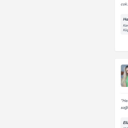
cok.
Ha
Kar
Küç
Hek
sağl
Eli