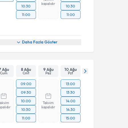
kapalıdır
10:30
10:30
11:00
11:00
Daha Fazla Göster
7 Ağu
8 Ağu
9 Ağu
10 Ağu
Cum
Cmt
Paz
Pzt
09:00
13:00
09:30
13:30
10:00
14:00
Takvim
Takvim
palıdır
kapalıdır
10:30
14:30
11:00
15:00