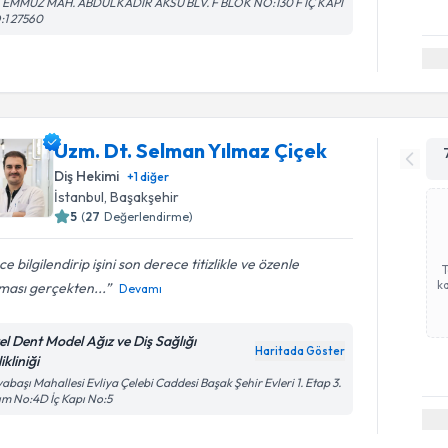
 TEMMUZ MAH. ABDULKADİR AKSU BLV. F BLOK NO:130 F İÇ KAPI
:1 27560
Uzm. Dt. Selman Yılmaz Çiçek
Diş Hekimi
+
1
diğer
İstanbul
, Başakşehir
5
(
27
Değerlendirme)
e bilgilendirip işini son derece titizlikle ve özenle
ka
ması gerçekten...
Devamı
el Dent Model Ağız ve Diş Sağlığı
Haritada Göster
ikliniği
abaşı Mahallesi Evliya Çelebi Caddesi Başak Şehir Evleri 1. Etap 3.
ım No:4D İç Kapı No:5