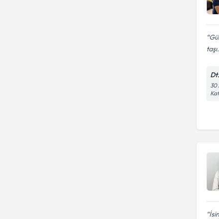
Gül
taşı.
Dt
30 
Kat
İsi