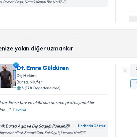
i Osman Paşa, Namık Kemal Blv. No:17-21
enize yakın diğer uzmanlar
Dt. Emre Güldüren
Diş Hekimi
Bursa
, Nilüfer
5
(
178
Değerlendirme)
tor Emre bey ve ekibi son derece profesyonel bir
lde...
Devamı
nik Bursa Ağız ve Diş Sağlığı Polikliniği
Haritada Göster
hiye Mahallesi, Sanayi Cad. Solukçu İş Merkezi No:327