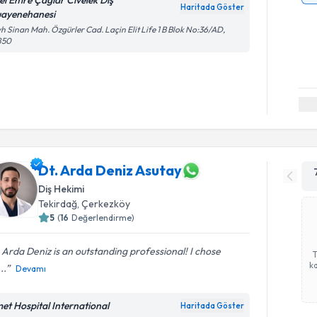
el Emre Çağlar Civelek Diş
Haritada Göster
ayenehanesi
h Sinan Mah. Özgürler Cad. Laçin Elit Life 1 B Blok No:36/AD,
850
Dt. Arda Deniz Asutay
Diş Hekimi
Tekirdağ
, Çerkezköy
5
(
16
Değerlendirme)
 Arda Deniz is an outstanding professional! I chose
ka
..
Devamı
met Hospital International
Haritada Göster