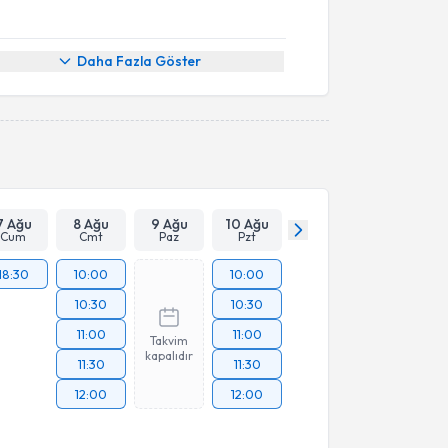
Daha Fazla Göster
7 Ağu
8 Ağu
9 Ağu
10 Ağu
Cum
Cmt
Paz
Pzt
18:30
10:00
10:00
10:30
10:30
11:00
11:00
Takvim
kapalıdır
11:30
11:30
12:00
12:00