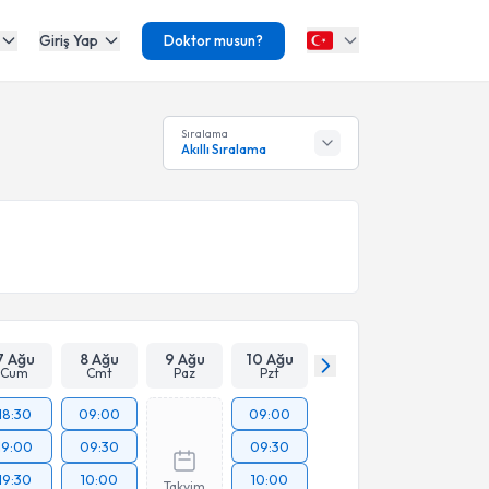
Giriş Yap
Doktor musun?
Sıralama
Akıllı Sıralama
7 Ağu
8 Ağu
9 Ağu
10 Ağu
Cum
Cmt
Paz
Pzt
18:30
09:00
09:00
19:00
09:30
09:30
19:30
10:00
10:00
Takvim