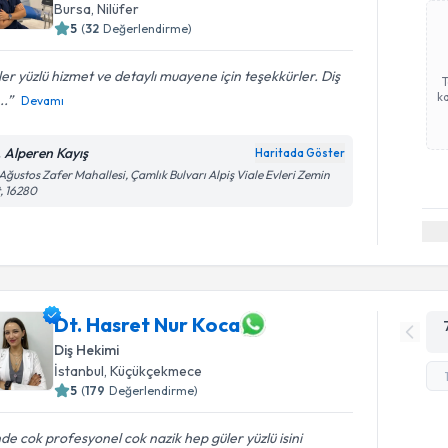
Bursa
, Nilüfer
5
(
32
Değerlendirme)
er yüzlü hizmet ve detaylı muayene için teşekkürler. Diş
ka
..
Devamı
. Alperen Kayış
Haritada Göster
Ağustos Zafer Mahallesi, Çamlık Bulvarı Alpiş Viale Evleri Zemin
, 16280
Dt. Hasret Nur Koca
Diş Hekimi
İstanbul
, Küçükçekmece
5
(
179
Değerlendirme)
nde cok profesyonel cok nazik hep güler yüzlü isini