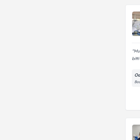
Muh
bitti
Od
Bos