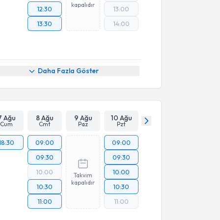
kapalıdır
12:30
13:00
13:30
14:00
Daha Fazla Göster
7 Ağu
8 Ağu
9 Ağu
10 Ağu
Cum
Cmt
Paz
Pzt
18:30
09:00
09:00
09:30
09:30
10:00
10:00
Takvim
kapalıdır
10:30
10:30
11:00
11:00