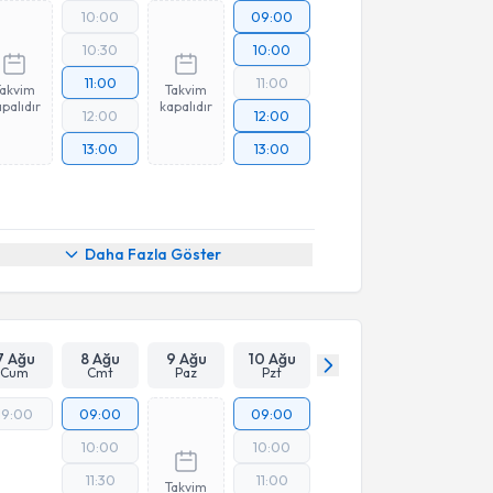
10:00
09:00
10:30
10:00
11:00
11:00
Takvim
Takvim
palıdır
kapalıdır
12:00
12:00
13:00
13:00
Daha Fazla Göster
7 Ağu
8 Ağu
9 Ağu
10 Ağu
Cum
Cmt
Paz
Pzt
19:00
09:00
09:00
10:00
10:00
11:30
11:00
Takvim