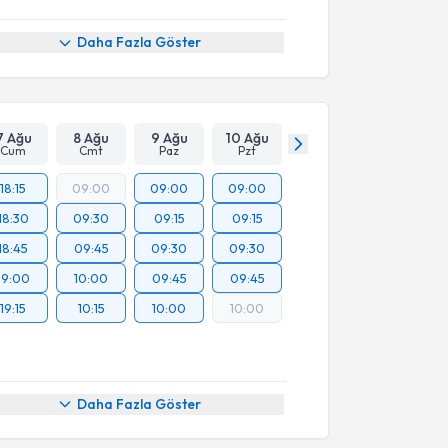
Daha Fazla Göster
7 Ağu
8 Ağu
9 Ağu
10 Ağu
Cum
Cmt
Paz
Pzt
18:15
09:00
09:00
09:00
18:30
09:30
09:15
09:15
18:45
09:45
09:30
09:30
19:00
10:00
09:45
09:45
19:15
10:15
10:00
10:00
Daha Fazla Göster