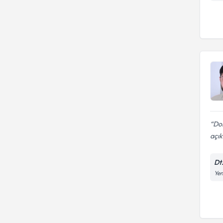
Dok
açık
Dt.
Yen