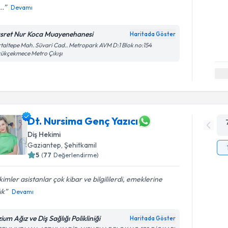
..
Devamı
sret Nur Koca Muayenehanesi
Haritada Göster
taltepe Mah. Süvari Cad.. Metropark AVM D:1 Blok no:154
ükçekmece Metro Çıkışı
Dt. Nursima Genç Yazıcı
Diş Hekimi
Gaziantep
, Şehitkamil
5
(
77
Değerlendirme)
imler asistanlar çok kibar ve bilgililerdi, emeklerine
ık
Devamı
zium Ağız ve Diş Sağlığı Polikliniği
Haritada Göster