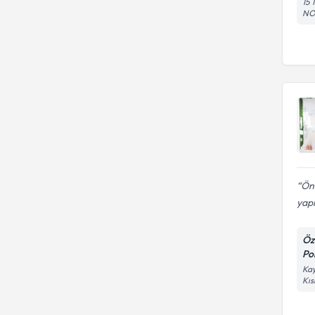
15
NO
Önc
yap
Öz
Pol
Kay
Kıs