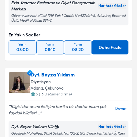
Evin Yananer Beslenme ve Diyet Danışmanlık
Haritada Göster
Merkezi
Güvenevler Mahalllesi,1919 Sok 1.Cadde No:122 Kat: 6, Altunbaş Eczanesi
Üstü, Medikal Plaza 33140
En Yakın Saatler
Yarın
Yarın
Yarın
Daha Fazla
08:00
08:10
08:20
Dyt. Beyza Yıldırım
Diyetisyen
Adana
, Çukurova
5
(
13
Değerlendirme)
Bilgisi donanımı iletişimi harika bir doktor insan çok
Devamı
faydalı bilgileri...
Dyt. Beyza Yıldırım Kliniği
Haritada Göster
Güzelyalı Mahallesi, 81154 Sokak No:102/2, Gür Demirkent Sitesi, İç Kapı