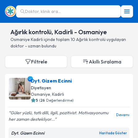
Doktor, klinik ara...
Ağırlık kontrolü, Kadirli - Osmaniye
Osmaniye
Kadirli
içinde toplam
10
Ağırlık kontrolü
uygulayan
doktor - uzman bulundu
Filtrele
Akıllı Sıralama
Dyt. Gizem Ecinni
Diyetisyen
Osmaniye
, Kadirli
5
(
26
Değerlendirme)
Güler yüzlü, tatlı dilli, ilgili, pozitivist. Motivasyonumu
Devamı
her zaman destekliyor...
Dyt. Gizem Ecinni
Haritada Göster