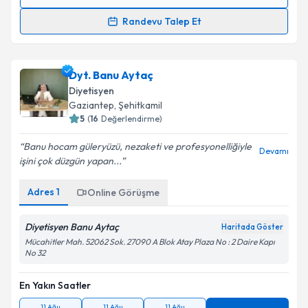
Randevu Takvimi Talebi
Randevu Talep Et
Dyt. Utku Gönen
için randevu takvimi talebi
oluşturun. Size bu uzmandan randevu almanız için bir
Dyt. Banu Aytaç
takvim hazırlandığında e-posta ile bilgilendireceğiz.
Diyetisyen
E-posta Adresiniz
Gaziantep
, Şehitkamil
5
(
16
Değerlendirme)
Banu hocam güleryüzü, nezaketi ve profesyonelliğiyle
Devamı
işini çok düzgün yapan...
Kişisel verilerimin işlenmesine ilişkin
Aydınlatma
Metni
'ni okudum ve kişisel verilerimin belirtilen
Adres
1
Online Görüşme
kapsamda işlenmesini kabul ediyorum.
Diyetisyen Banu Aytaç
Haritada Göster
Takvim Talebini Gönder
Mücahitler Mah. 52062 Sok. 27090 A Blok Atay Plaza No : 2 Daire Kapı
No 32
En Yakın Saatler
11 Ağu
11 Ağu
11 Ağu