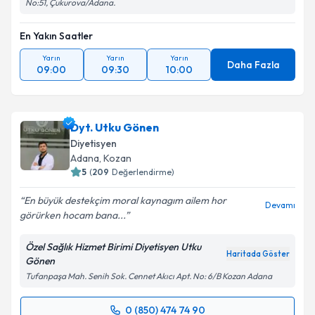
No:51, Çukurova/Adana.
En Yakın Saatler
Yarın
Yarın
Yarın
Daha Fazla
09:00
09:30
10:00
Dyt. Utku Gönen
Diyetisyen
Adana
, Kozan
5
(
209
Değerlendirme)
En büyük destekçim moral kaynagım ailem hor
Devamı
görürken hocam bana...
Özel Sağlık Hizmet Birimi Diyetisyen Utku
Haritada Göster
Gönen
​Tufanpaşa Mah. Senih Sok. Cennet Akıcı Apt. No: 6/B Kozan Adana
0 (850) 474 74 90