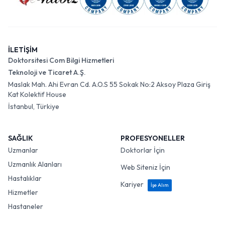
İLETİŞİM
Doktorsitesi Com Bilgi Hizmetleri
Teknoloji ve Ticaret A.Ş.
Maslak Mah. Ahi Evran Cd. A.O.S 55 Sokak No:2 Aksoy Plaza Giriş
Kat Kolektif House
İstanbul, Türkiye
SAĞLIK
PROFESYONELLER
Uzmanlar
Doktorlar İçin
Uzmanlık Alanları
Web Siteniz İçin
Hastalıklar
Kariyer
İşe Alım
Hizmetler
Hastaneler