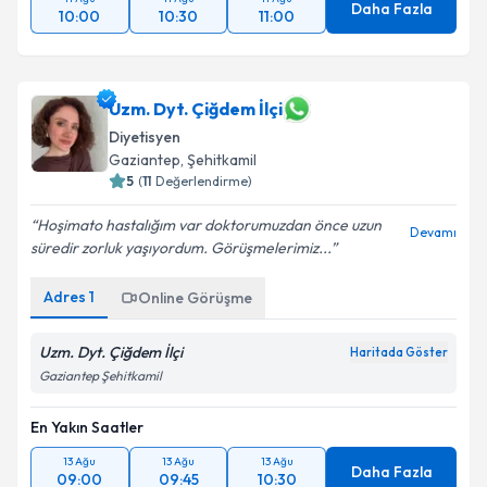
Daha Fazla
10:00
10:30
11:00
Uzm. Dyt. Çiğdem İlçi
Diyetisyen
Gaziantep
, Şehitkamil
5
(
11
Değerlendirme)
Hoşimato hastalığım var doktorumuzdan önce uzun
Devamı
süredir zorluk yaşıyordum. Görüşmelerimiz...
Adres
1
Online Görüşme
Uzm. Dyt. Çiğdem İlçi
Haritada Göster
Gaziantep Şehitkamil
En Yakın Saatler
13 Ağu
13 Ağu
13 Ağu
Daha Fazla
09:00
09:45
10:30