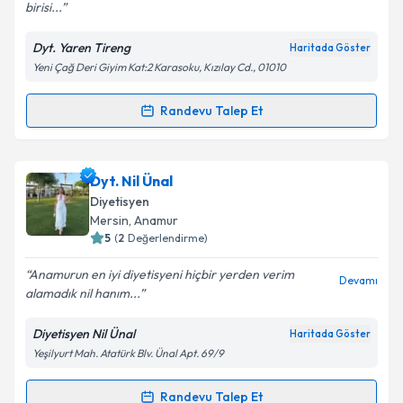
birisi...
Dyt. Yaren Tireng
Haritada Göster
Yeni Çağ Deri Giyim Kat:2 Karasoku, Kızılay Cd., 01010
Kişisel verilerimin işlenmesine ilişkin
Aydınlatma
Metni
'ni okudum ve kişisel verilerimin belirtilen
kapsamda işlenmesini kabul ediyorum.
Randevu Talep Et
Randevu Takvimi Talebi
Takvim Talebini Gönder
Dyt. Yaren Tireng
için randevu takvimi talebi
Dyt. Nil Ünal
oluşturun. Size bu uzmandan randevu almanız için bir
Diyetisyen
takvim hazırlandığında e-posta ile bilgilendireceğiz.
Mersin
, Anamur
5
(
2
Değerlendirme)
E-posta Adresiniz
Anamurun en iyi diyetisyeni hiçbir yerden verim
Devamı
alamadık nil hanım...
Diyetisyen Nil Ünal
Haritada Göster
Kişisel verilerimin işlenmesine ilişkin
Aydınlatma
Yeşilyurt Mah. Atatürk Blv. Ünal Apt. 69/9
Metni
'ni okudum ve kişisel verilerimin belirtilen
kapsamda işlenmesini kabul ediyorum.
Randevu Talep Et