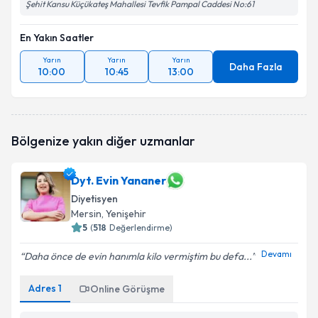
Şehit Kansu Küçükateş Mahallesi Tevfik Pampal Caddesi No:61
En Yakın Saatler
Yarın
Yarın
Yarın
Daha Fazla
10:00
10:45
13:00
Bölgenize yakın diğer uzmanlar
Dyt. Evin Yananer
Diyetisyen
Mersin
, Yenişehir
5
(
518
Değerlendirme)
Devamı
Daha önce de evin hanımla kilo vermiştim bu defa...
Adres
1
Online Görüşme