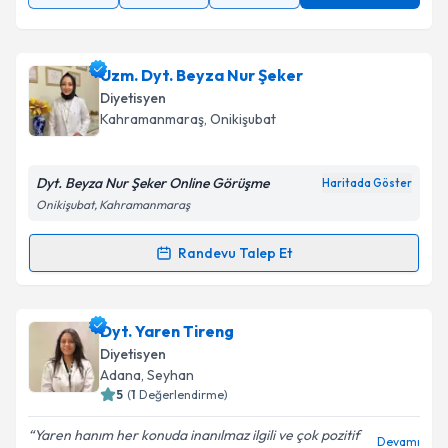
Uzm. Dyt. Beyza Nur Şeker
Diyetisyen
Kahramanmaraş
, Onikişubat
Dyt. Beyza Nur Şeker Online Görüşme
Haritada Göster
Onikişubat, Kahramanmaraş
Randevu Talep Et
Randevu Takvimi Talebi
Uzm. Dyt. Beyza Nur Şeker
için randevu takvimi
Dyt. Yaren Tireng
talebi oluşturun. Size bu uzmandan randevu almanız
Diyetisyen
için bir takvim hazırlandığında e-posta ile
Adana
, Seyhan
bilgilendireceğiz.
5
(
1
Değerlendirme)
E-posta Adresiniz
Yaren hanım her konuda inanılmaz ilgili ve çok pozitif
Devamı